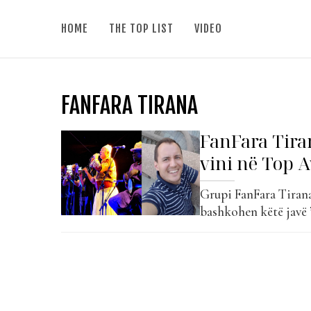
HOME
THE TOP LIST
VIDEO
FANFARA TIRANA
FanFara Tiran
vini në Top 
Grupi FanFara Tirana 
bashkohen këtë javë 
ta… Bjorni Linza ësht
shqiptar. Ai u prezan