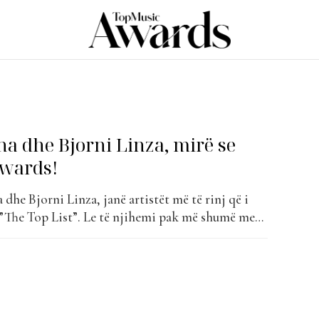
a dhe Bjorni Linza, mirë se
Awards!
dhe Bjorni Linza, janë artistët më të rinj që i
”The Top List”. Le të njihemi pak më shumë me
ë ndër artistët më të rinj të tregut muzikor
tua me këngën e tij të parë, “Malet lëvizën”,...