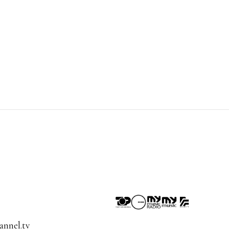
nnel.tv