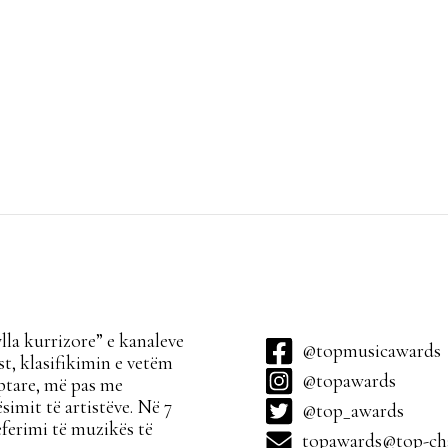
la kurrizore” e kanaleve
@topmusicawards
t, klasifikimin e vetëm
@topawards
ptare, më pas me
simit të artistëve. Në 7
@top_awards
ferimi të muzikës të
topawards@top-cha