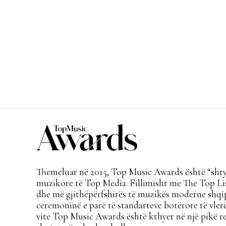
Themeluar në 2015, Top Music Awards është “shtyl
muzikore të Top Media. Fillimisht me The Top Lis
dhe më gjithëpërfshirës të muzikës moderne shqi
ceremoninë e parë të standarteve botërore të vlerë
vite Top Music Awards është kthyer në një pikë re