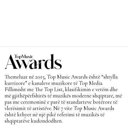
Themeluar në 2015, Top Music Awards është “shtylla
kurrizore” e kanaleve muzikore të Top Media.
Fillimisht me The Top List, klasifikimin e vetëm dhe
më gjithëpërfshirës të muzikës moderne shqiptare, më
pas me ceremoninë e parë të standarteve botërore të
vlerësimit të artistëve. Në 7 vite Top Music Awards
është kthyer në një pikë referimi të muzikës të
shqiptarëve kudondodhen.