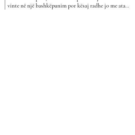
vinte në një bashkëpunim por kësaj radhe jo me ata
repera që ka bashkëpunuar më parë por me reperin
Bardulla. “Lamborghini Hustle” mban titullin kjo
prurje e re muzikore e Lumi B, i cili ka marrë
menjëherë sugjerimet...