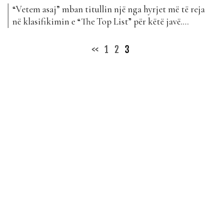
“Vetem asaj” mban titullin një nga hyrjet më të reja
në klasifikimin e “The Top List” për këtë javë.
Anxhelo Koçi, Ergys Shahu dhe Flor Bana, të cilët
janë edhe miq shumë të ngushtë, kanë bashkuar
Posts
<<
1
2
3
fuqitë për projektin e radhës, i cili është pritur mjaft
pagination
mirë nga publiku shqiptar....