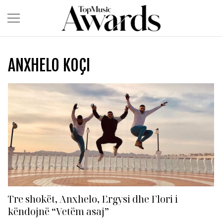
ANXHELO KOÇI
Tre shokët, Anxhelo, Ergysi dhe Flori i
këndojnë “Vetëm asaj”