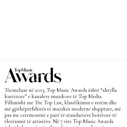
Themeluar në 2015, Top Music Awards është “shtylla
kurrizore” e kanaleve muzikore të Top Media.
Fillimisht me The Top List, klasifikimin e vetëm dhe
më gjithëpërfshirës të muzikës moderne shqiptare, më
pas me ceremoninë e parë të standarteve botërore të
vlerësimit të artistëve. Në 7 vite Top Music Awards