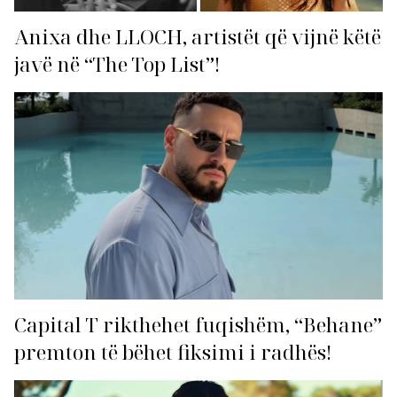
Anixa dhe LLOCH, artistët që vijnë këtë
javë në “The Top List”!
Capital T rikthehet fuqishëm, “Behane”
premton të bëhet fiksimi i radhës!