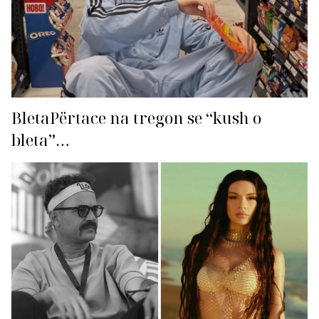
BletaPërtace na tregon se “kush o
bleta”…