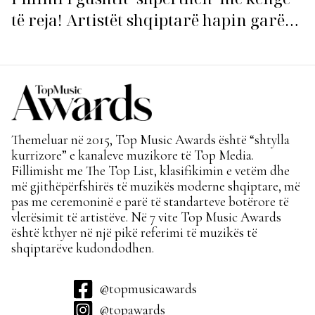
të reja! Artistët shqiptarë hapin garën
për hitin e verës!
Themeluar në 2015, Top Music Awards është “shtylla
kurrizore” e kanaleve muzikore të Top Media.
Fillimisht me The Top List, klasifikimin e vetëm dhe
më gjithëpërfshirës të muzikës moderne shqiptare, më
pas me ceremoninë e parë të standarteve botërore të
vlerësimit të artistëve. Në 7 vite Top Music Awards
është kthyer në një pikë referimi të muzikës të
shqiptarëve kudondodhen.
@topmusicawards
@topawards