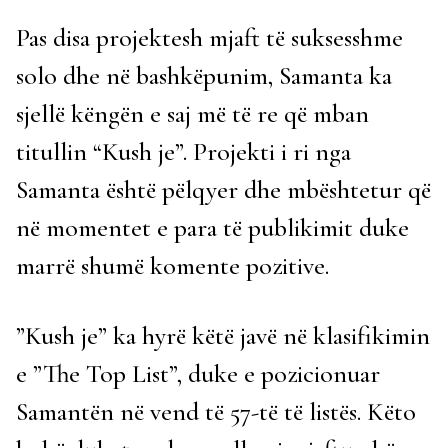
Pas disa projektesh mjaft të suksesshme
solo dhe në bashkëpunim, Samanta ka
sjellë këngën e saj më të re që mban
titullin “Kush je”. Projekti i ri nga
Samanta është pëlqyer dhe mbështetur që
në momentet e para të publikimit duke
marrë shumë komente pozitive.
”Kush je” ka hyrë këtë javë në klasifikimin
e ”The Top List”, duke e pozicionuar
Samantën në vend të 57-të të listës. Këto