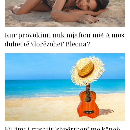
Kur provokimi nuk mjafton më! A mos
duhet të ‘dorëzohet’ Bleona?
Fillimi i gushtit "shpërthen" me këngë