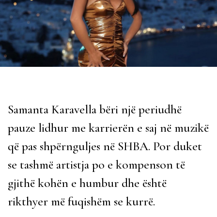
Samanta Karavella bëri një periudhë
pauze lidhur me karrierën e saj në muzikë
që pas shpërnguljes në SHBA. Por duket
se tashmë artistja po e kompenson të
gjithë kohën e humbur dhe është
rikthyer më fuqishëm se kurrë.