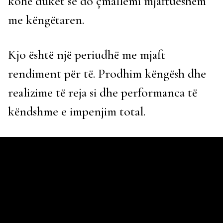
kohë duket se do çmallemi mjaftueshëm
me këngëtaren.
Kjo është një periudhë me mjaft
rendiment për të. Prodhim këngësh dhe
realizime të reja si dhe performanca të
këndshme e impenjim total.