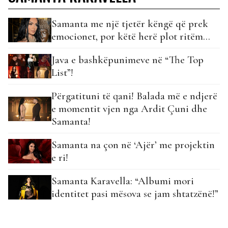
Samanta me një tjetër këngë që prek
emocionet, por këtë herë plot ritëm…
Java e bashkëpunimeve në “The Top
List”!
Përgatituni të qani! Balada më e ndjerë
e momentit vjen nga Ardit Çuni dhe
Samanta!
Samanta na çon në ‘Ajër’ me projektin
e ri!
Samanta Karavella: “Albumi mori
identitet pasi mësova se jam shtatzënë!”