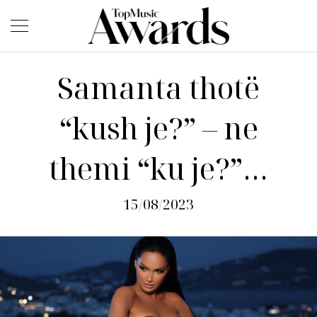
Samanta thotë
“kush je?” – ne
themi “ku je?”…
15/08/2023