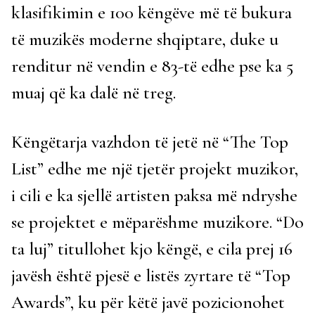
klasifikimin e 100 këngëve më të bukura
të muzikës moderne shqiptare, duke u
renditur në vendin e 83-të edhe pse ka 5
muaj që ka dalë në treg.
Këngëtarja vazhdon të jetë në “The Top
List” edhe me një tjetër projekt muzikor,
i cili e ka sjellë artisten paksa më ndryshe
se projektet e mëparëshme muzikore. “Do
ta luj” titullohet kjo këngë, e cila prej 16
javësh është pjesë e listës zyrtare të “Top
Awards”, ku për këtë javë pozicionohet