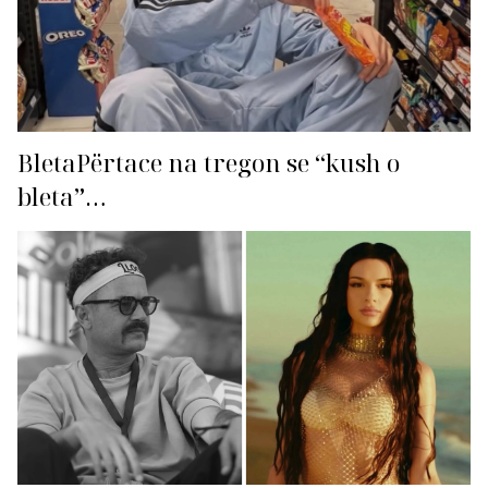
BletaPërtace na tregon se “kush o
bleta”…