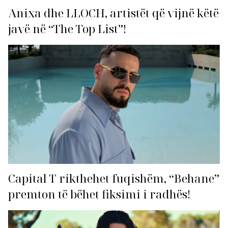
Anixa dhe LLOCH, artistët që vijnë këtë
javë në “The Top List”!
Capital T rikthehet fuqishëm, “Behane”
premton të bëhet fiksimi i radhës!