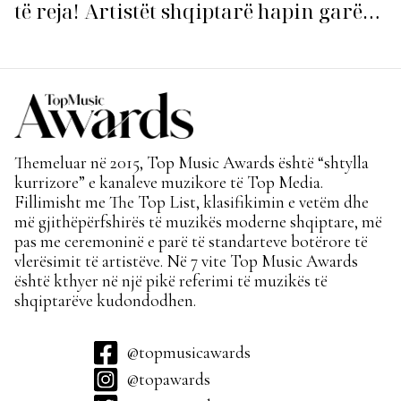
të reja! Artistët shqiptarë hapin garën
për hitin e verës!
Themeluar në 2015, Top Music Awards është “shtylla
kurrizore” e kanaleve muzikore të Top Media.
Fillimisht me The Top List, klasifikimin e vetëm dhe
më gjithëpërfshirës të muzikës moderne shqiptare, më
pas me ceremoninë e parë të standarteve botërore të
vlerësimit të artistëve. Në 7 vite Top Music Awards
është kthyer në një pikë referimi të muzikës të
shqiptarëve kudondodhen.
@topmusicawards
@topawards