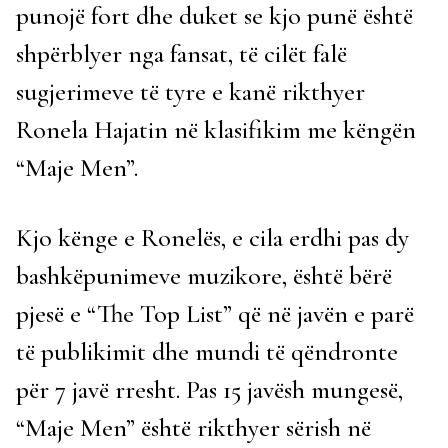
punojë fort dhe duket se kjo punë është
shpërblyer nga fansat, të cilët falë
sugjerimeve të tyre e kanë rikthyer
Ronela Hajatin në klasifikim me këngën
“Maje Men”.
Kjo kënge e Ronelës, e cila erdhi pas dy
bashkëpunimeve muzikore, është bërë
pjesë e “The Top List” që në javën e parë
të publikimit dhe mundi të qëndronte
për 7 javë rresht. Pas 15 javësh mungesë,
“Maje Men” është rikthyer sërish në