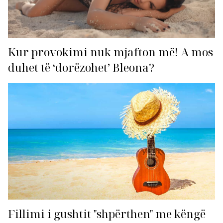
Kur provokimi nuk mjafton më! A mos
duhet të ‘dorëzohet’ Bleona?
Fillimi i gushtit "shpërthen" me këngë