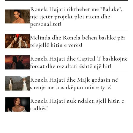
Ronela Hajati rikthehet me "Baluke",
një tjetër projekt plot ritëm dhe
personalitet!
Melinda dhe Ronela bëhen bashkë për
të sjellë hitin e verës!
Ronela Hajati dhe Capital T bashkojnë
forcat dhe rezultati është një hit!
Ronela Hajati dhe Majk godasin në
shenjë me bashkëpunimin e tyre!
Ronela Hajati nuk ndalet, sjell hitin e
radhës!