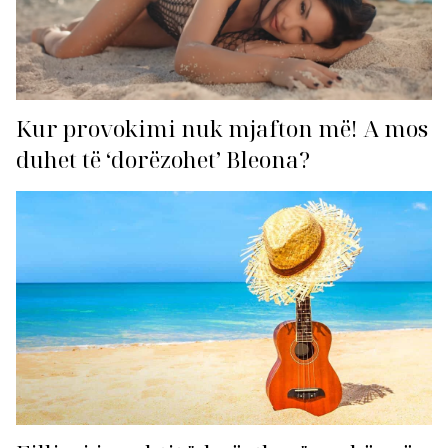
Kur provokimi nuk mjafton më! A mos
duhet të ‘dorëzohet’ Bleona?