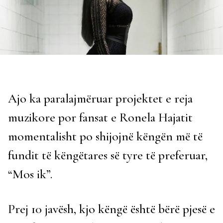
Ajo ka paralajmëruar projektet e reja
muzikore por fansat e Ronela Hajatit
momentalisht po shijojnë këngën më të
fundit të këngëtares së tyre të preferuar,
“Mos ik”.
Prej 10 javësh, kjo këngë është bërë pjesë e