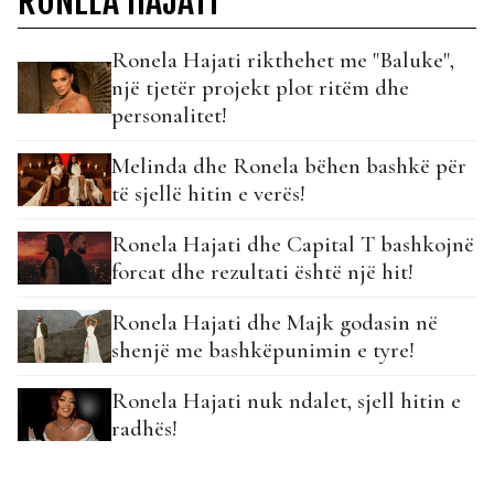
RONELA HAJATI
Ronela Hajati rikthehet me "Baluke",
një tjetër projekt plot ritëm dhe
personalitet!
Melinda dhe Ronela bëhen bashkë për
të sjellë hitin e verës!
Ronela Hajati dhe Capital T bashkojnë
forcat dhe rezultati është një hit!
Ronela Hajati dhe Majk godasin në
shenjë me bashkëpunimin e tyre!
Ronela Hajati nuk ndalet, sjell hitin e
radhës!