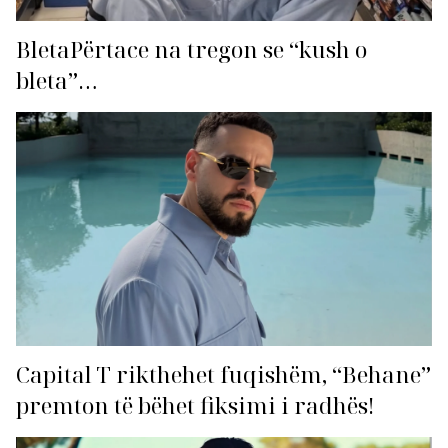
BletaPërtace na tregon se “kush o
bleta”…
Capital T rikthehet fuqishëm, “Behane”
premton të bëhet fiksimi i radhës!