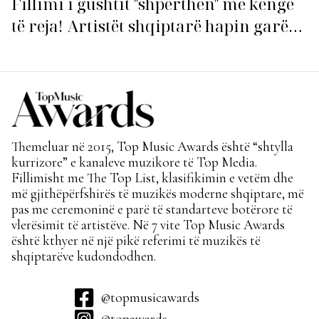
Fillimi i gushtit "shpërthen" me këngë
të reja! Artistët shqiptarë hapin garën
për hitin e verës!
Themeluar në 2015, Top Music Awards është “shtylla
kurrizore” e kanaleve muzikore të Top Media.
Fillimisht me The Top List, klasifikimin e vetëm dhe
më gjithëpërfshirës të muzikës moderne shqiptare, më
pas me ceremoninë e parë të standarteve botërore të
vlerësimit të artistëve. Në 7 vite Top Music Awards
është kthyer në një pikë referimi të muzikës të
shqiptarëve kudondodhen.
@topmusicawards