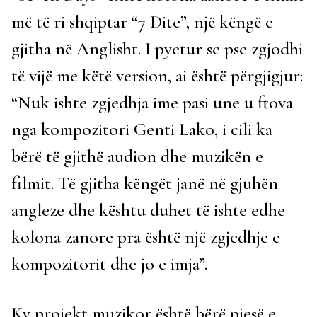
më të ri shqiptar “7 Dite”, një këngë e
gjitha në Anglisht. I pyetur se pse zgjodhi
të vijë me këtë version, ai është përgjigjur:
“Nuk ishte zgjedhja ime pasi une u ftova
nga kompozitori Genti Lako, i cili ka
bërë të gjithë audion dhe muzikën e
filmit. Të gjitha këngët janë në gjuhën
angleze dhe kështu duhet të ishte edhe
kolona zanore pra është një zgjedhje e
kompozitorit dhe jo e imja”.
Ky projekt muzikor është bërë pjesë e