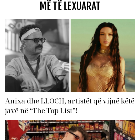
MË TË LEXUARAT
Anixa dhe LLOCH, artistët që vijnë këtë
javë në “The Top List”!