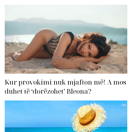
Kur provokimi nuk mjafton më! A mos
duhet të ‘dorëzohet’ Bleona?