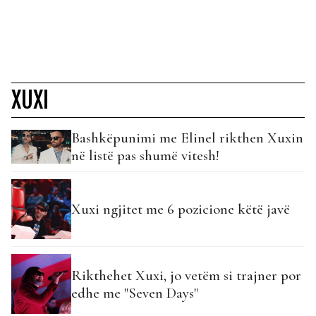
XUXI
Bashkëpunimi me Elinel rikthen Xuxin
në listë pas shumë vitesh!
Xuxi ngjitet me 6 pozicione këtë javë
Rikthehet Xuxi, jo vetëm si trajner por
edhe me "Seven Days"