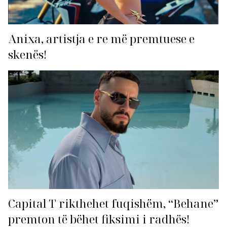
Anixa, artistja e re më premtuese e
skenës!
Capital T rikthehet fuqishëm, “Behane”
premton të bëhet fiksimi i radhës!