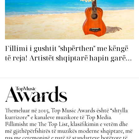
Fillimi i gushtit "shpërthen" me këngë
të reja! Artistët shqiptarë hapin garën
për hitin e verës!
Themeluar në 2015, Top Music Awards është “shtylla
kurrizore” e kanaleve muzikore të Top Media.
Fillimisht me The Top List, klasifikimin e vetëm dhe
më gjithëpërfshirës të muzikës moderne shqiptare, më
pas me ceremoninë e parë të standarteve botërore të