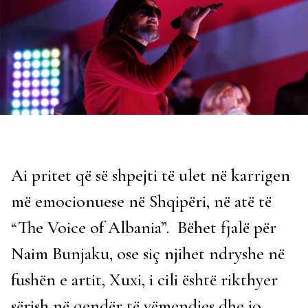
Ai pritet që së shpejti të ulet në karrigen
më emocionuese në Shqipëri, në atë të
“The Voice of Albania”. Bëhet fjalë për
Naim Bunjaku, ose siç njihet ndryshe në
fushën e artit, Xuxi, i cili është rikthyer
sërish në qendër të vëmendjes dhe jo