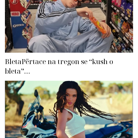
BletaPërtace na tregon se “kush o
bleta”…