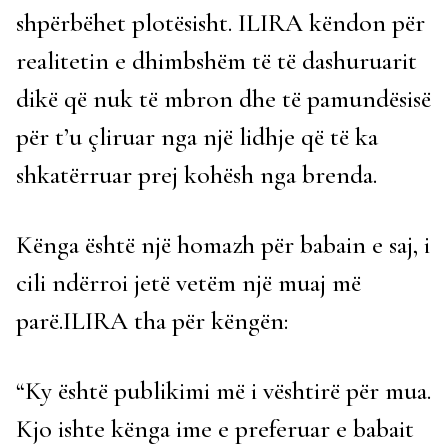
shpërbëhet plotësisht. ILIRA këndon për
realitetin e dhimbshëm të të dashuruarit
dikë që nuk të mbron dhe të pamundësisë
për t’u çliruar nga një lidhje që të ka
shkatërruar prej kohësh nga brenda.
Kënga është një homazh për babain e saj, i
cili ndërroi jetë vetëm një muaj më
parë.ILIRA tha për këngën:
“Ky është publikimi më i vështirë për mua.
Kjo ishte kënga ime e preferuar e babait