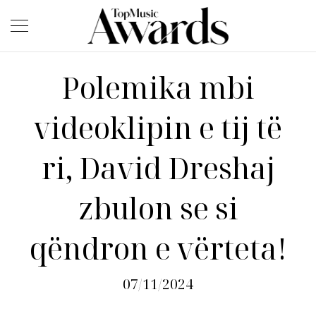
Polemika mbi
videoklipin e tij të
ri, David Dreshaj
zbulon se si
qëndron e vërteta!
07/11/2024