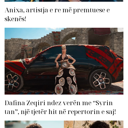
Anixa, artistja e re më premtuese e
skenës!
Dafina Zeqiri ndez verën me “Syrin
tan”, një tjetër hit në repertorin e saj!