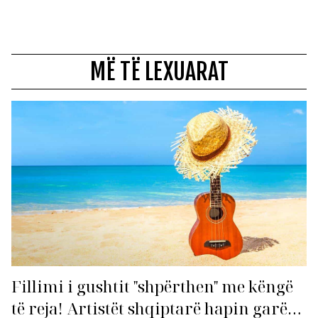
MË TË LEXUARAT
Fillimi i gushtit "shpërthen" me këngë
të reja! Artistët shqiptarë hapin garën