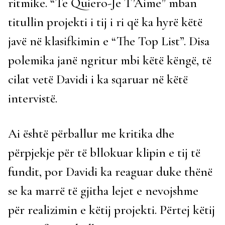
ritmike. “Te Quiero-Je T’Aime” mban
titullin projekti i tij i ri që ka hyrë këtë
javë në klasifkimin e “The Top List”. Disa
polemika janë ngritur mbi këtë këngë, të
cilat vetë Davidi i ka sqaruar në këtë
intervistë.
Ai është përballur me kritika dhe
përpjekje për të bllokuar klipin e tij të
fundit, por Davidi ka reaguar duke thënë
se ka marrë të gjitha lejet e nevojshme
për realizimin e këtij projekti. Përtej këtij