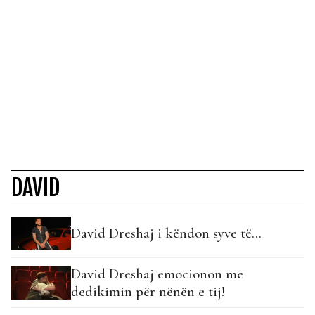
DAVID
David Dreshaj i këndon syve të…
David Dreshaj emocionon me
dedikimin për nënën e tij!