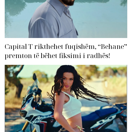
Capital T rikthehet fuqishëm, “Behane”
premton të bëhet fiksimi i radhës!