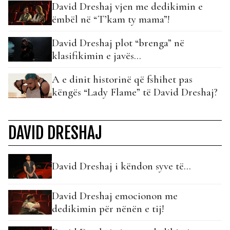
David Dreshaj vjen me dedikimin e
ëmbël në “T’kam ty mama”!
David Dreshaj plot “brenga” në
klasifikimin e javës…
A e dinit historinë që fshihet pas
këngës “Lady Flame” të David Dreshaj?
DAVID DRESHAJ
David Dreshaj i këndon syve të…
David Dreshaj emocionon me
dedikimin për nënën e tij!