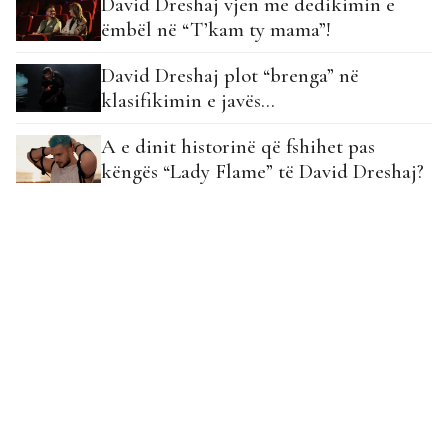
David Dreshaj vjen me dedikimin e
ëmbël në “T’kam ty mama”!
David Dreshaj plot “brenga” në
klasifikimin e javës…
A e dinit historinë që fshihet pas
këngës “Lady Flame” të David Dreshaj?