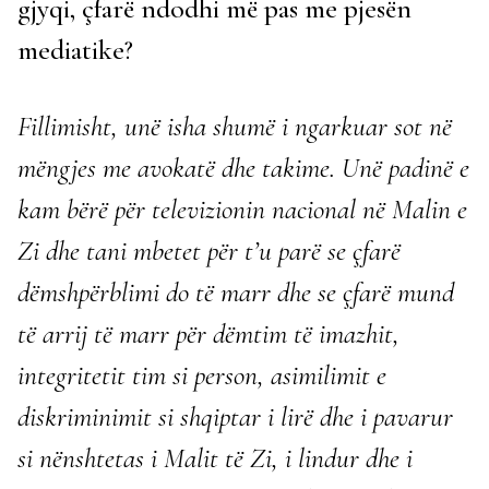
gjyqi, çfarë ndodhi më pas me pjesën
mediatike?
Fillimisht, unë isha shumë i ngarkuar sot në
mëngjes me avokatë dhe takime. Unë padinë e
kam bërë për televizionin nacional në Malin e
Zi dhe tani mbetet për t’u parë se çfarë
dëmshpërblimi do të marr dhe se çfarë mund
të arrij të marr për dëmtim të imazhit,
integritetit tim si person, asimilimit e
diskriminimit si shqiptar i lirë dhe i pavarur
si nënshtetas i Malit të Zi, i lindur dhe i