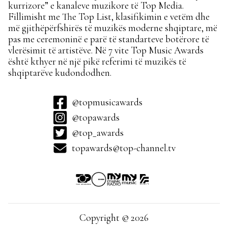
kurrizore” e kanaleve muzikore të Top Media.
Fillimisht me The Top List, klasifikimin e vetëm dhe
më gjithëpërfshirës të muzikës moderne shqiptare, më
pas me ceremoninë e parë të standarteve botërore të
vlerësimit të artistëve. Në 7 vite Top Music Awards
është kthyer në një pikë referimi të muzikës të
shqiptarëve kudondodhen.
@topmusicawards
@topawards
@top_awards
topawards@top-channel.tv
Copyright © 2026