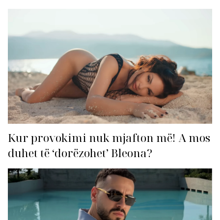
për hitin e verës!
Kur provokimi nuk mjafton më! A mos
duhet të ‘dorëzohet’ Bleona?