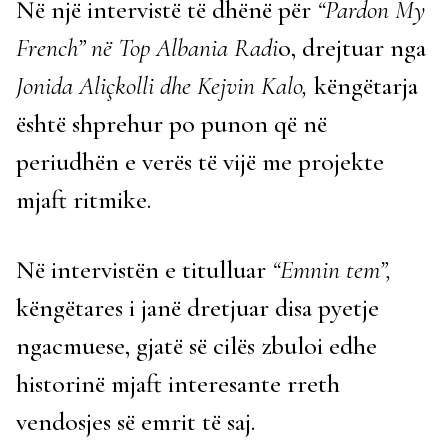
Në një intervistë të dhënë për
“Pardon My
French” në Top Albania Radi
o, drejtuar nga
Jonida Aliçkolli dhe Kejvin Kalo,
këngëtarja
është shprehur po punon që në
periudhën e verës të vijë me projekte
mjaft ritmike.
Në intervistën e titulluar
“Emnin tem”,
këngëtares i janë dretjuar disa pyetje
ngacmuese, gjatë së cilës zbuloi edhe
historinë mjaft interesante rreth
vendosjes së emrit të saj.