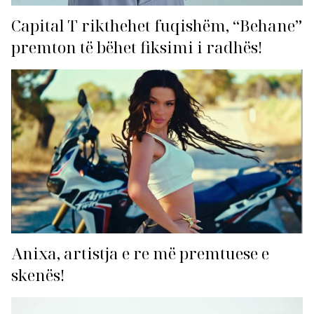
Capital T rikthehet fuqishëm, “Behane”
premton të bëhet fiksimi i radhës!
Anixa, artistja e re më premtuese e
skenës!