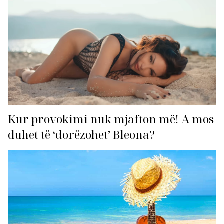
Kur provokimi nuk mjafton më! A mos
duhet të ‘dorëzohet’ Bleona?