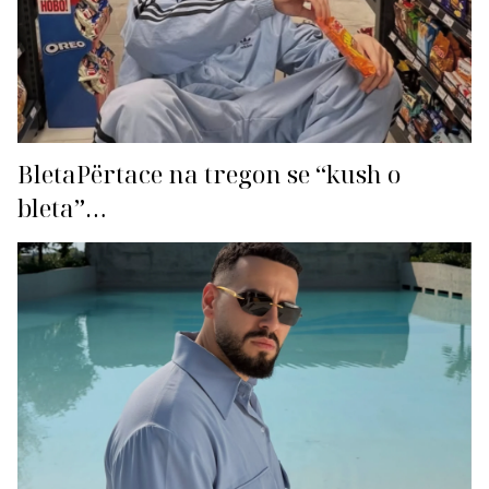
BletaPërtace na tregon se “kush o
bleta”…