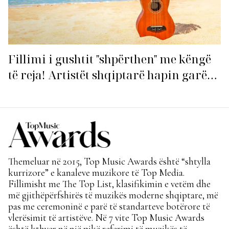
Fillimi i gushtit "shpërthen" me këngë
të reja! Artistët shqiptarë hapin garën
për hitin e verës!
Themeluar në 2015, Top Music Awards është “shtylla
kurrizore” e kanaleve muzikore të Top Media.
Fillimisht me The Top List, klasifikimin e vetëm dhe
më gjithëpërfshirës të muzikës moderne shqiptare, më
pas me ceremoninë e parë të standarteve botërore të
vlerësimit të artistëve. Në 7 vite Top Music Awards