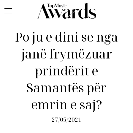
Po ju e dini se nga
janë frymëzuar
prindërit e
Samantës për
emrin e saj?
27/05/2021