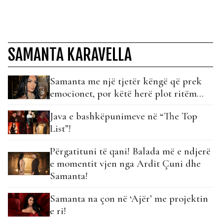
SAMANTA KARAVELLA
Samanta me një tjetër këngë që prek
emocionet, por këtë herë plot ritëm…
Java e bashkëpunimeve në “The Top
List”!
Përgatituni të qani! Balada më e ndjerë
e momentit vjen nga Ardit Çuni dhe
Samanta!
Samanta na çon në ‘Ajër’ me projektin
e ri!