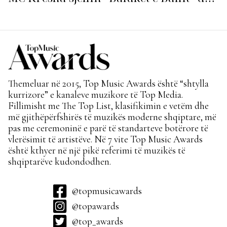
ndezin rrjetin!
Themeluar në 2015, Top Music Awards është “shtylla
kurrizore” e kanaleve muzikore të Top Media.
Fillimisht me The Top List, klasifikimin e vetëm dhe
më gjithëpërfshirës të muzikës moderne shqiptare, më
pas me ceremoninë e parë të standarteve botërore të
vlerësimit të artistëve. Në 7 vite Top Music Awards
është kthyer në një pikë referimi të muzikës të
shqiptarëve kudondodhen.
@topmusicawards
@topawards
@top_awards