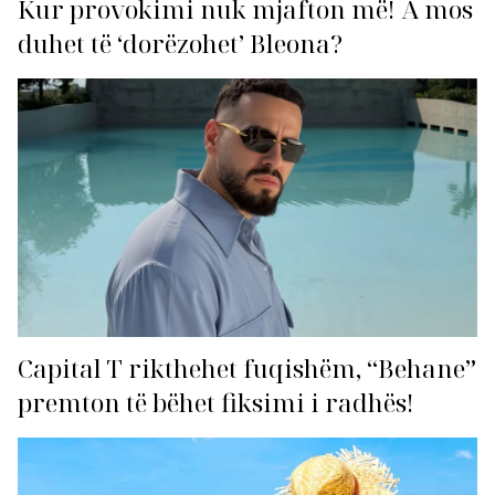
Kur provokimi nuk mjafton më! A mos
duhet të ‘dorëzohet’ Bleona?
Capital T rikthehet fuqishëm, “Behane”
premton të bëhet fiksimi i radhës!