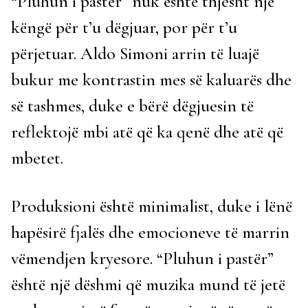
“Pluhun i pastër” nuk është thjesht një
këngë për t’u dëgjuar, por për t’u
përjetuar. Aldo Simoni arrin të luajë
bukur me kontrastin mes së kaluarës dhe
së tashmes, duke e bërë dëgjuesin të
reflektojë mbi atë që ka qenë dhe atë që
mbetet.
Produksioni është minimalist, duke i lënë
hapësirë fjalës dhe emocioneve të marrin
vëmendjen kryesore. “Pluhun i pastër”
është një dëshmi që muzika mund të jetë