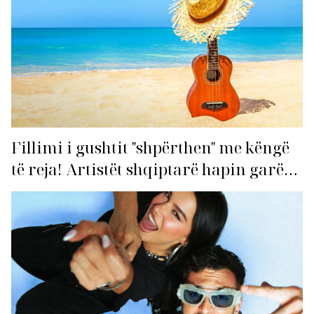
Fillimi i gushtit "shpërthen" me këngë
të reja! Artistët shqiptarë hapin garën
për hitin e verës!