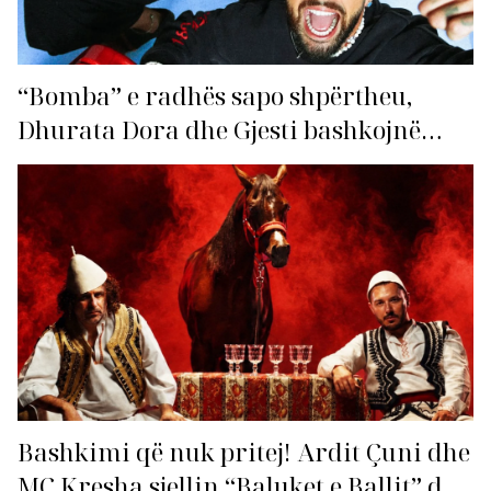
“Bomba” e radhës sapo shpërtheu,
Dhurata Dora dhe Gjesti bashkojnë
fuqitë me “Gasolina”!
Bashkimi që nuk pritej! Ardit Çuni dhe
MC Kresha sjellin “Baluket e Ballit” dhe