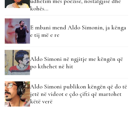
udhëtim mes poezisë, nostalgjisë dhe
kohës…
E mbani mend Aldo Simonin, ja kënga
e tij më e re
Aldo Simoni në ngjitje me këngën që
po kthehet në hit
Aldo Simoni publikon këngën që do të
jetë në videot e çdo çifti që martohet
këtë verë