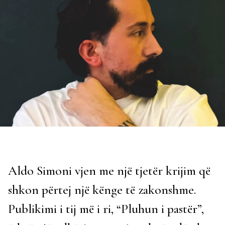
Aldo Simoni vjen me një tjetër krijim që
shkon përtej një kënge të zakonshme.
Publikimi i tij më i ri, “Pluhun i pastër”,