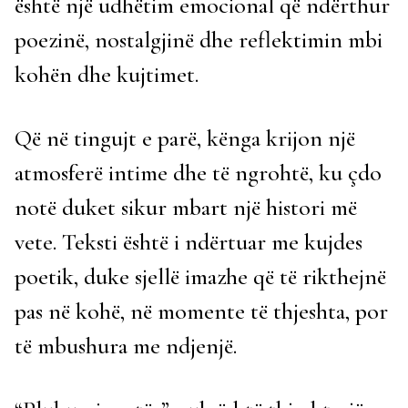
është një udhëtim emocional që ndërthur
poezinë, nostalgjinë dhe reflektimin mbi
kohën dhe kujtimet.
Që në tingujt e parë, kënga krijon një
atmosferë intime dhe të ngrohtë, ku çdo
notë duket sikur mbart një histori më
vete. Teksti është i ndërtuar me kujdes
poetik, duke sjellë imazhe që të rikthejnë
pas në kohë, në momente të thjeshta, por
të mbushura me ndjenjë.