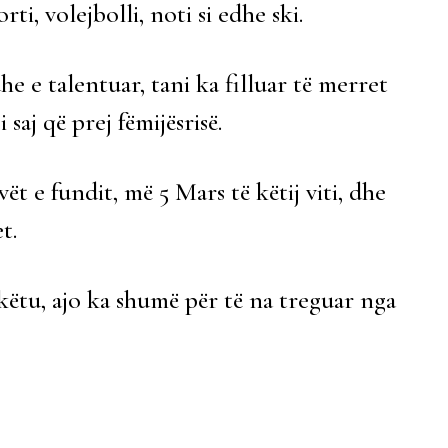
i, volejbolli, noti si edhe ski.
e e talentuar, tani ka filluar të merret
 saj që prej fëmijësrisë.
ët e fundit, më 5 Mars të këtij viti, dhe
t.
ëtu, ajo ka shumë për të na treguar nga