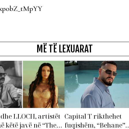
v=xpobZ_tMpYY
MË TË LEXUARAT
dhe LLOCH, artistët
Capital T rikthehet
në këtë javë në “The
fuqishëm, “Behane”