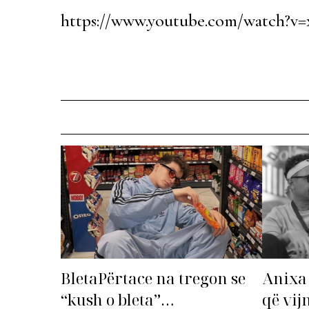
https://www.youtube.com/watch?
Anixa 
BletaPërtace na tregon se
që vij
“kush o bleta”…