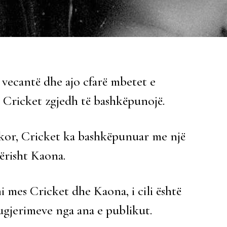
 vecantë dhe ajo cfarë mbetet e
ët Cricket zgjedh të bashkëpunojë.
ikor, Cricket ka bashkëpunuar me një
kërisht Kaona.
 mes Cricket dhe Kaona, i cili është
sugjerimeve nga ana e publikut.