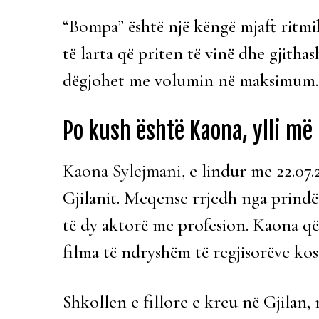
“Bompa”
është një këngë mjaft ritmi
të larta që priten të vinë dhe gjitha
dëgjohet me volumin në maksimum.
Po kush është Kaona, ylli më 
Kaona Sylejmani,
e lindur me 22.07.2
Gjilanit. Meqense rrjedh nga prindër 
të dy aktorë me profesion. Kaona që
filma të ndryshëm të regjisorëve kos
Shkollen e fillore e kreu në Gjilan,