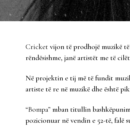
Cricket
vijon të prodhojë muzikë të
rëndësishme, janë artistët me të cil
Në projektin e tij më të fundit muz
artiste të re në muzikë dhe është pi
“Bompa”
mban titullin bashkëpunimi
pozicionuar në vendin e 52-të, falë 