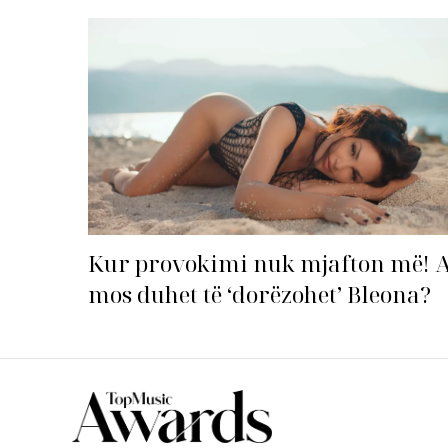
Top Li
Kur provokimi nuk mjafton më! 
mos duhet të ‘dorëzohet’ Bleona?