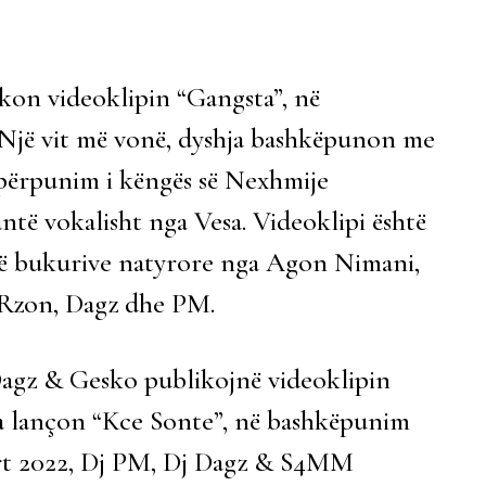
ikon videoklipin “Gangsta”, në
jë vit më vonë, dyshja bashkëpunon me
ipërpunim i këngës së Nexhmije
antë vokalisht nga Vesa. Videoklipi është
të bukurive natyrore nga Agon Nimani,
 Rzon, Dagz dhe PM.
Dagz & Gesko publikojnë videoklipin
hja lançon “Kce Sonte”, në bashkëpunim
rt 2022, Dj PM, Dj Dagz & S4MM