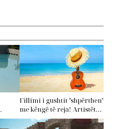
Fillimi i gushtit "shpërthen"
me këngë të reja! Artistët
shqiptarë hapin garën për
imi i
hitin e verës!