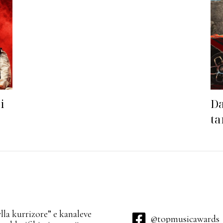
i
Da
ta
sa
la kurrizore” e kanaleve
@topmusicawards