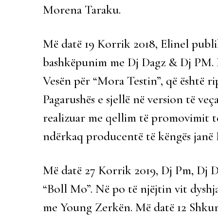
Morena Taraku.
Më datë 19 Korrik 2018, Elinel publ
bashkëpunim me Dj Dagz & Dj PM. N
Vesën për “Mora Testin”, që është r
Pagarushës e sjellë në version të veç
realizuar me qellim të promovimit 
ndërkaq producentë të këngës janë
Më datë 27 Korrik 2019, Dj Pm, Dj 
“Boll Mo”. Në po të njëjtin vit dys
me Young Zerkën. Më datë 12 Shku