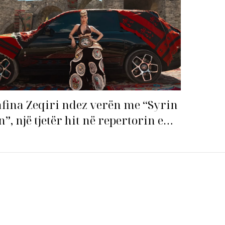
fina Zeqiri ndez verën me “Syrin
n”, një tjetër hit në repertorin e
j!