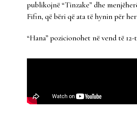
publikojnë “Tinzake” dhe menjëherë
Fifin, që bëri që ata të hynin për he
“Hana” pozicionohet në vend të 12-të 