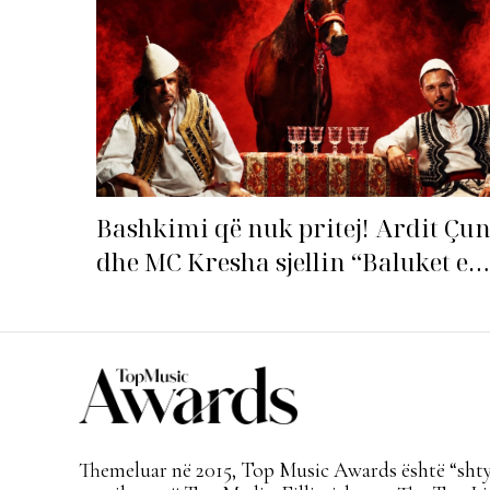
Bashkimi që nuk pritej! Ardit Çun
dhe MC Kresha sjellin “Baluket e
Ballit” dhe ndezin rrjetin!
Themeluar në 2015, Top Music Awards është “shtyl