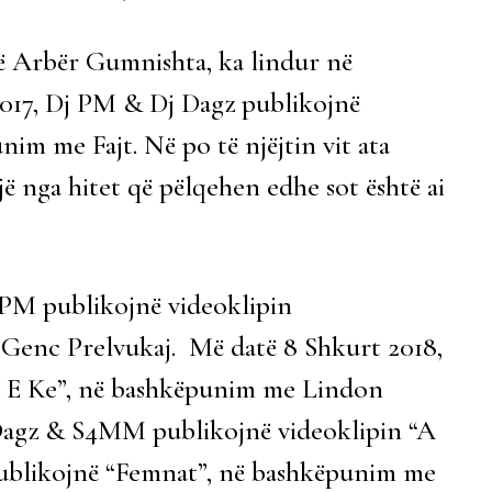
htë Arbër Gumnishta, ka lindur në
2017, Dj PM & Dj Dagz publikojnë
nim me Fajt. Në po të njëjtin vit ata
ë nga hitet që pëlqehen edhe sot është ai
 PM publikojnë videoklipin
Genc Prelvukaj. Më datë 8 Shkurt 2018,
ll E Ke”, në bashkëpunim me Lindon
 Dagz & S4MM publikojnë videoklipin “A
 publikojnë “Femnat”, në bashkëpunim me