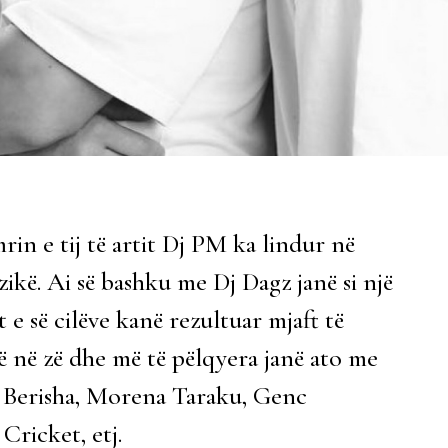
rin e tij të artit Dj PM ka lindur në
zikë. Ai së bashku me Dj Dagz janë si një
 e së cilëve kanë rezultuar mjaft të
në zë dhe më të pëlqyera janë ato me
on Berisha, Morena Taraku, Genc
Cricket, etj.