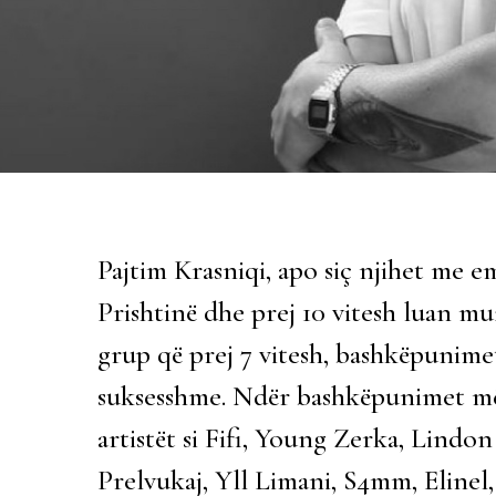
Pajtim Krasniqi, apo siç njihet me em
Prishtinë dhe prej 10 vitesh luan mu
grup që prej 7 vitesh, bashkëpunimet
suksesshme. Ndër bashkëpunimet më 
artistët si Fifi, Young Zerka, Lind
Prelvukaj, Yll Limani, S4mm, Elinel, 