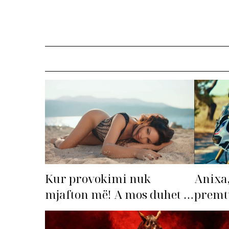
Kur provokimi nuk
Anixa,
mjafton më! A mos duhet të
premtu
‘dorëzohet’ Bleona?