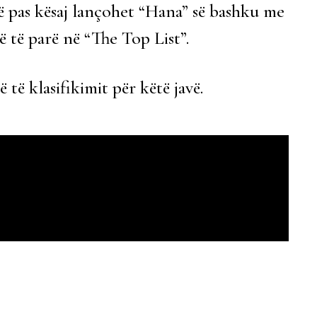
 pas kësaj lançohet “Hana” së bashku me
rë të parë në “The Top List”.
të klasifikimit për këtë javë.