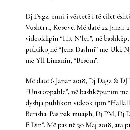
Dj Dagz, emri i vërtetë i të cilët ës
Vushtrri, Kosovë. Më datë 22 Janar 
videoklipin “Hit N’ler”, në bashkëpu
publikojnë “Jena Dashni” me Uki. Nj
me Yll Limanin, “Besom”.
Më datë 6 Janar 2018, Dj Dagz & DJ
“Unstoppable”, në bashkëpunim me 
dyshja publikon videoklipin “Halla
Berisha. Pas pak muajsh, Dj PM, Dj
E Din”. Më pas në 30 Maj 2018, ata