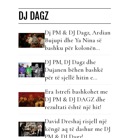
DJ DAGZ
Dj PM & DJ Dagz, Ardian
Bujupi dhe Ya Nina së
bashku për kolonën
zanore të verës!
DJ PM, DJ Dagz dhe
Dujanen bëhen bashkë
për të sjellë hitin e
momentit!
Era Istrefi bashkohet me
DJ PM & DJ DAGZ dhe
rezultati është një hit!
David Dreshaj risjell një
këngë aq të dashur me DJ
PM & DJ Dagz!