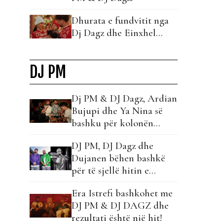
Dhurata e fundvitit nga
Dj Dagz dhe Einxhel…
DJ PM
Dj PM & DJ Dagz, Ardian
Bujupi dhe Ya Nina së
bashku për kolonën
zanore të verës!
DJ PM, DJ Dagz dhe
Dujanen bëhen bashkë
për të sjellë hitin e
momentit!
Era Istrefi bashkohet me
DJ PM & DJ DAGZ dhe
rezultati është një hit!