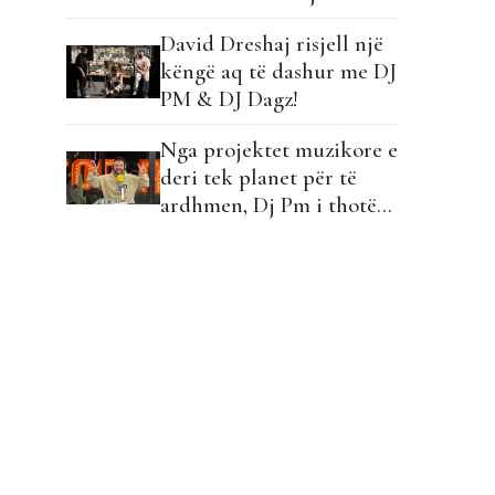
David Dreshaj risjell një
këngë aq të dashur me DJ
PM & DJ Dagz!
Nga projektet muzikore e
deri tek planet për të
ardhmen, Dj Pm i thotë
të gjitha!