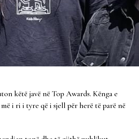
ton këtë javë në Top Awards. Kënga e
 i ri i tyre që i sjell për herë të parë në
endjen tonë dhe të gjithë publikut.