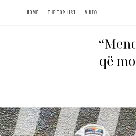
HOME
THE TOP LIST
VIDEO
“Mend
që mo