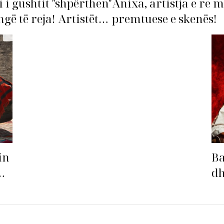
i i gushtit "shpërthen"
Anixa, artistja e re 
gë të reja! Artistët
premtuese e skenës!
arë hapin garën për
e verës!
in
Ba
dh
Ba