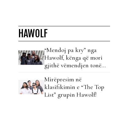
HAWOLF
“Mendoj pa kry” nga
Hawolf, kënga që mori
gjithë vëmendjen tonë
këtë javë!
Mirëpresim në
klasifikimin e “The Top
List” grupin Hawolf!