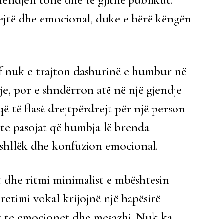
rejtë dhe emocional, duke e bërë këngën
.
 nuk e trajton dashurinë e humbur në
eje, por e shndërron atë në një gjendje
të flasë drejtpërdrejt për një person
te pasojat që humbja lë brenda
shllëk dhe konfuzion emocional.
 dhe ritmi minimalist e mbështesin
retimi vokal krijojnë një hapësirë
et te emocionet dhe mesazhi. Nuk ka