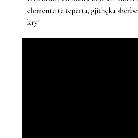
elemente të tepërta, gjithçka shërbe
kry”.