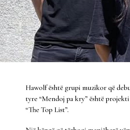
Hawolf është grupi muzikor që debu
tyre “Mendoj pa kry” është projekti më
“The Top List”.
Një këngë që tërhoqi menjëherë vëm