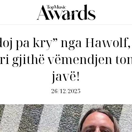
oj pa kry” nga Hawolf,
ri gjithë vëmendjen ton
javë!
26/12/2025