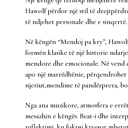
Hawolf përdor një stil të drejtpërd
të ndjehet personale dhe e sinqertë
Në këngën “Mendoj pa kry”, Hawolf
formën klasike të një historie ndarj
mendore dhe emocionale. Në vend që 
apo një marrëdhënie, përqendrohet 
njeriut,mendime të pandërprera, bo
Nga ana muzikore, atmosfera e errët
mesazhin e këngës. Beat-i dhe interp
reflektimi, ku fokusi kryesor mbet