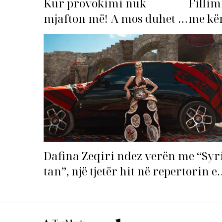
Fillim
Kur provokimi nuk
me kën
mjafton më! A mos duhet të
shqipt
‘dorëzohet’ Bleona?
hitin 
Dafina Zeqiri ndez verën me “Syr
tan”, një tjetër hit në repertorin e
saj!