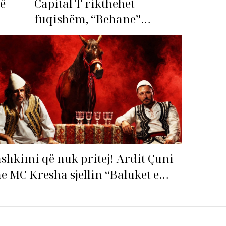
më
Capital T rikthehet
fuqishëm, “Behane”
premton të bëhet fiksimi i
radhës!
shkimi që nuk pritej! Ardit Çuni
e MC Kresha sjellin “Baluket e
llit” dhe ndezin rrjetin!