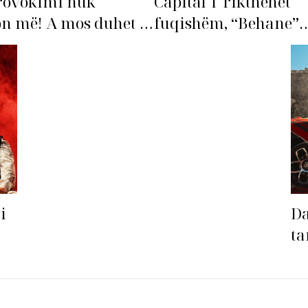
rovokimi nuk
Capital T rikthehet
n më! A mos duhet të
fuqishëm, “Behane”
ohet’ Bleona?
premton të bëhet fiks
radhës!
i
Da
ta
sa