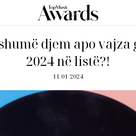
shumë djem apo vajza g
2024 në listë?!
11/01/2024