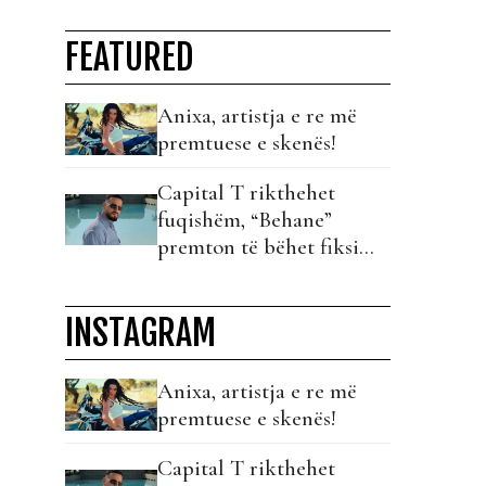
FEATURED
Anixa, artistja e re më
premtuese e skenës!
Capital T rikthehet
fuqishëm, “Behane”
premton të bëhet fiksimi
i radhës!
INSTAGRAM
Anixa, artistja e re më
premtuese e skenës!
Capital T rikthehet