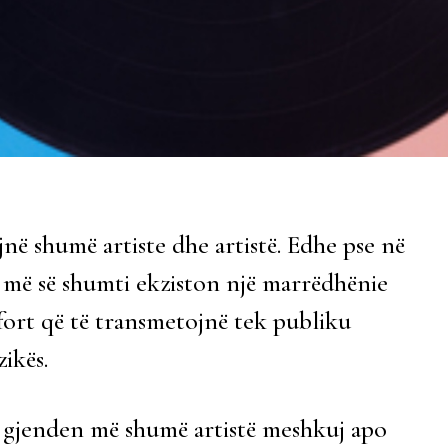
në shumë artiste dhe artistë. Edhe pse në
re, më së shumti ekziston një marrëdhënie
fort që të transmetojnë tek publiku
ikës.
” gjenden më shumë artistë meshkuj apo