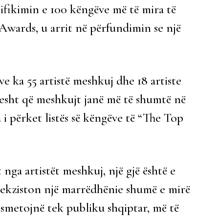
sifikimin e 100 këngëve më të mira të
wards, u arrit në përfundimin se një
ave ka 55 artistë meshkuj dhe 18 artiste
 rresht që meshkujt janë më të shumtë në
i përket listës së këngëve të “The Top
nga artistët meshkuj, një gjë është e
ve ekziston një marrëdhënie shumë e mirë
nsmetojnë tek publiku shqiptar, më të