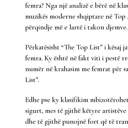
femra? Nga një analizë e bërë në kla
muzikës moderne shqiptare në Top A
përqindje më e lartë i takon djemve.
Përkatësisht “The Top List” i kësaj j
femra. Ky është në fakt viti i pestë
numër në krahasim me femrat për sa 
List”.
Edhe pse ky klasifikim mbizotërohet 
sigurt, mes të gjithë këtyre artistë
dhe të gjithë punojnë fort që të tra