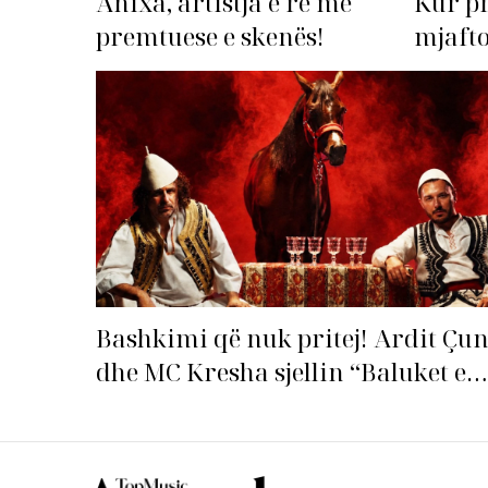
Anixa, artistja e re më
Kur p
premtuese e skenës!
mjafto
‘dorëz
Bashkimi që nuk pritej! Ardit Çun
dhe MC Kresha sjellin “Baluket e
Ballit” dhe ndezin rrjetin!