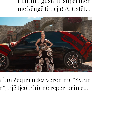
Fillimi i gushtit "shpërthen"
me këngë të reja! Artistët
shqiptarë hapin garën për
imi i
hitin e verës!
fina Zeqiri ndez verën me “Syrin
n”, një tjetër hit në repertorin e
j!