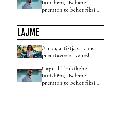
fuqishëm, “Behane”
premton të bëhet fiksimi
i radhës!
LAJME
Anixa, artistja e re më
premtuese e skenës!
Capital T rikthehet
fuqishëm, “Behane”
premton të bëhet fiksimi
i radhës!