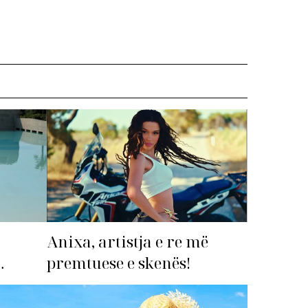
Anixa, artistja e re më
premtuese e skenës!
imi i