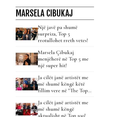
MARSELA CIBUKAJ
Një javë pa shumë
surpriza, Top 5
rrotullohet rreth vetes!
Marsela Çibukaj
menjëherë në Top 5 me
një super hit!
Ja cilët janë artistët me
më shumë këngë këtë
fillim vere në "The Top
List"!
Ja cilët janë artistët me
më shumë këngë
aktualisht në Top 100!