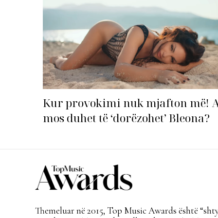
Kur provokimi nuk mjafton më! 
mos duhet të ‘dorëzohet’ Bleona?
Themeluar në 2015, Top Music Awards është “shtyl