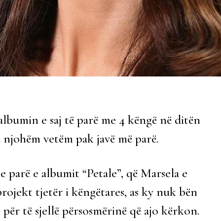
albumin e saj të parë me 4 këngë në ditën
 u njohëm vetëm pak javë më parë.
 parë e albumit “Petale”, që Marsela e
 projekt tjetër i këngëtares, as ky nuk bën
 për të sjellë përsosmërinë që ajo kërkon.