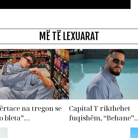
MË TË LEXUARAT
ërtace na tregon se
Capital T rikthehet
o bleta”…
fuqishëm, “Behane”
premton të bëhet fiks
radhës!