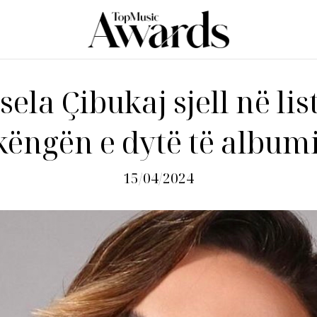
ela Çibukaj sjell në lis
këngën e dytë të albumit
15/04/2024