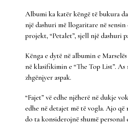
Albumi ka katër këngë të bukura da
një dashuri më llogaritare në sensin
projekt, “Petalet”, sjell një dashuri p
Kënga e dytë në albumin e Marselës t
në klasifikimin e “The Top List”. As 
zhgënjyer aspak.
“Fajet” vë edhe njëherë në dukje vo
edhe në detajet më të vogla. Ajo që 
do ta konsiderojnë shumë personal e 