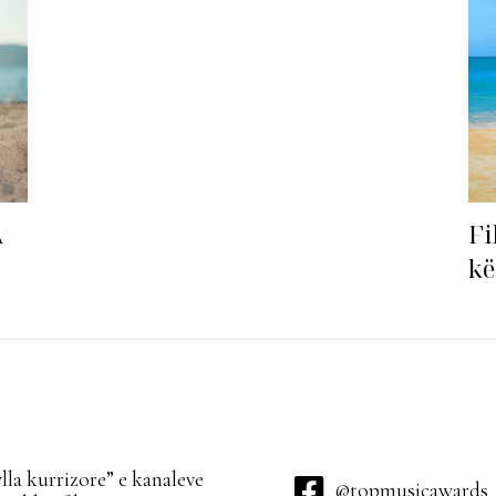
Fi
A
kë
ha
la kurrizore” e kanaleve
@topmusicawards