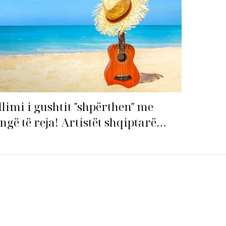
llimi i gushtit "shpërthen" me
ngë të reja! Artistët shqiptarë
pin garën për hitin e verës!