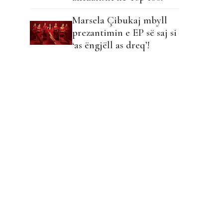
Marsela Çibukaj mbyll
prezantimin e EP së saj si
‘as ëngjëll as dreq’!