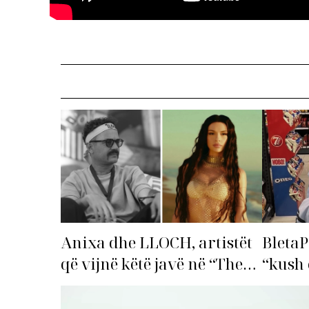
Anixa dhe LLOCH, artistët
BletaP
që vijnë këtë javë në “The
“kush 
Top List”!