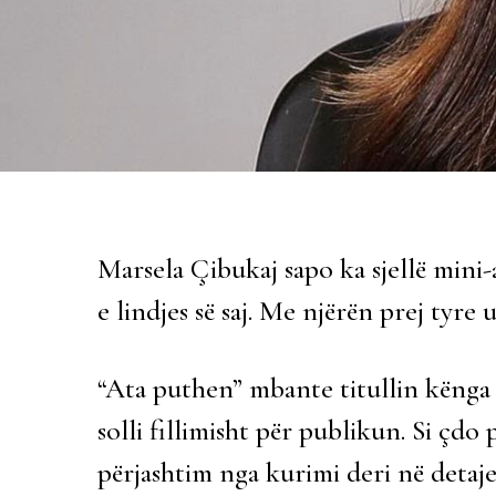
Marsela Çibukaj sapo ka sjellë mini-
e lindjes së saj. Me njërën prej tyre
“Ata puthen” mbante titullin kënga e
solli fillimisht për publikun. Si çdo
përjashtim nga kurimi deri në detaje