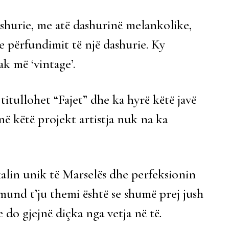
shurie, me atë dashurinë melankolike,
 e përfundimit të një dashurie. Ky
ak më ‘vintage’.
itullohet “Fajet” dhe ka hyrë këtë javë
në këtë projekt artistja nuk na ka
kalin unik të Marselës dhe perfeksionin
mund t’ju themi është se shumë prej jush
do gjejnë diçka nga vetja në të.