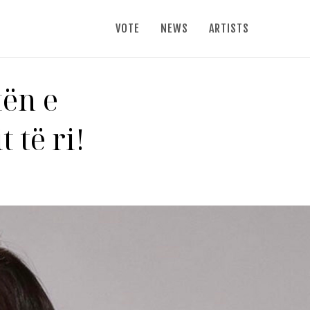
VOTE
NEWS
ARTISTS
tën e
 të ri!