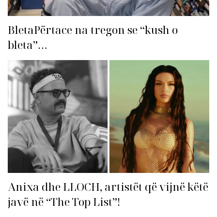
BletaPërtace na tregon se “kush o
bleta”…
Anixa dhe LLOCH, artistët që vijnë këtë
javë në “The Top List”!