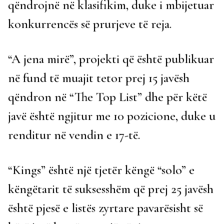
qëndrojnë në klasifikim, duke i mbijetuar
konkurrencës së prurjeve të reja.
“A jena mirë”, projekti që është publikuar
në fund të muajit tetor prej 15 javësh
qëndron në “The Top List” dhe për këtë
javë është ngjitur me 10 pozicione, duke u
renditur në vendin e 17-të.
“Kings” është një tjetër këngë “solo” e
këngëtarit të suksesshëm që prej 25 javësh
është pjesë e listës zyrtare pavarësisht së