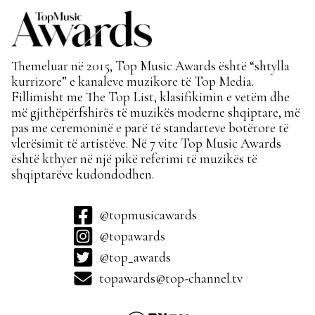
Themeluar në 2015, Top Music Awards është “shtylla
kurrizore” e kanaleve muzikore të Top Media.
Fillimisht me The Top List, klasifikimin e vetëm dhe
më gjithëpërfshirës të muzikës moderne shqiptare, më
pas me ceremoninë e parë të standarteve botërore të
vlerësimit të artistëve. Në 7 vite Top Music Awards
është kthyer në një pikë referimi të muzikës të
shqiptarëve kudondodhen.
@topmusicawards
@topawards
@top_awards
topawards@top-channel.tv