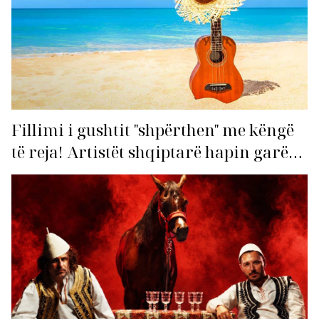
Fillimi i gushtit "shpërthen" me këngë
të reja! Artistët shqiptarë hapin garën
për hitin e verës!