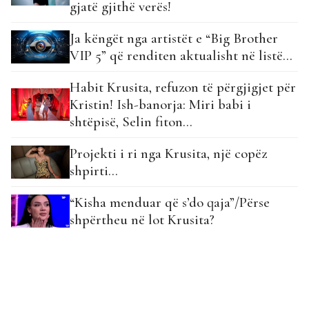
gjatë gjithë verës!
Ja këngët nga artistët e “Big Brother
VIP 5” që renditen aktualisht në listë…
Habit Krusita, refuzon të përgjigjet për
Kristin! Ish-banorja: Miri babi i
shtëpisë, Selin fiton…
Projekti i ri nga Krusita, një copëz
shpirti…
“Kisha menduar që s’do qaja”/Përse
shpërtheu në lot Krusita?