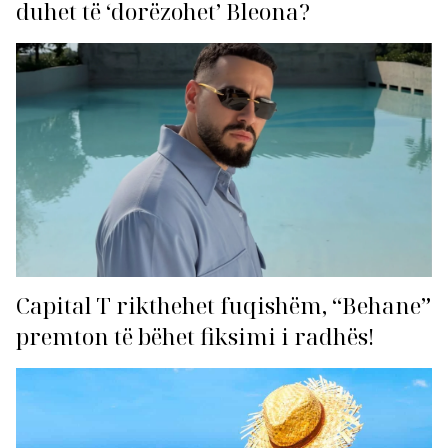
duhet të ‘dorëzohet’ Bleona?
Capital T rikthehet fuqishëm, “Behane”
premton të bëhet fiksimi i radhës!