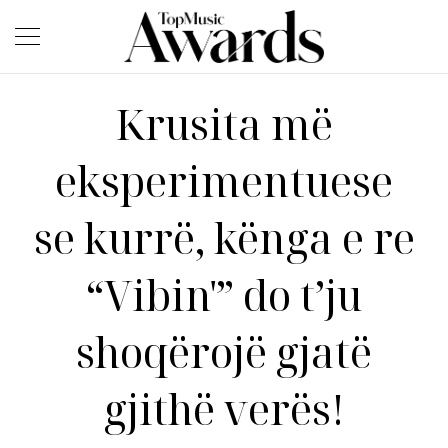
Krusita më
eksperimentuese
se kurrë, kënga e re
“Vibin'” do t’ju
shoqërojë gjatë
gjithë verës!