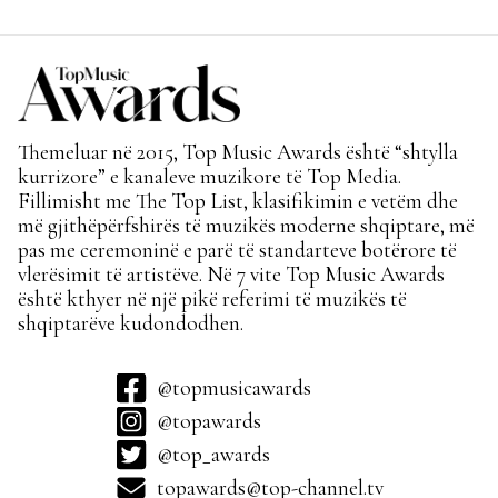
Themeluar në 2015, Top Music Awards është “shtylla
kurrizore” e kanaleve muzikore të Top Media.
Fillimisht me The Top List, klasifikimin e vetëm dhe
më gjithëpërfshirës të muzikës moderne shqiptare, më
pas me ceremoninë e parë të standarteve botërore të
vlerësimit të artistëve. Në 7 vite Top Music Awards
është kthyer në një pikë referimi të muzikës të
shqiptarëve kudondodhen.
@topmusicawards
@topawards
@top_awards
topawards@top-channel.tv