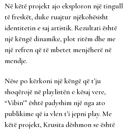
Në këtë projekt ajo eksploron një tingull
të freskët, duke ruajtur njëkohësisht
identitetin e saj artistik. Rezultati është
një këngë dinamike, plot ritëm dhe me
një refren që të mbetet menjëherë në
mendje.
Nëse po kërkoni një këngë që t’ju
shoqërojë në playlistën e kësaj vere,
“Vibin'” është padyshim një nga ato
publikime që ia vlen t’i jepni play. Me
këtë projekt, Krusita dëshmon se është