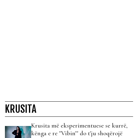
KRUSITA
Krusita më eksperimentuese se kurrë,
kënga e re "Vibin'" do t'ju shoqërojë