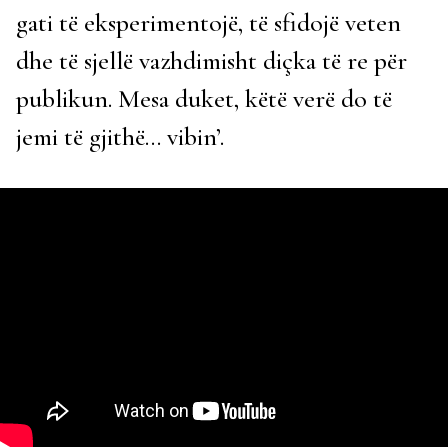
gati të eksperimentojë, të sfidojë veten
dhe të sjellë vazhdimisht diçka të re për
publikun. Mesa duket, këtë verë do të
jemi të gjithë… vibin’.