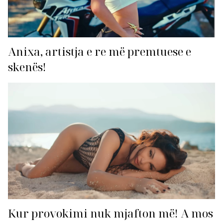
Anixa, artistja e re më premtuese e
skenës!
Kur provokimi nuk mjafton më! A mos