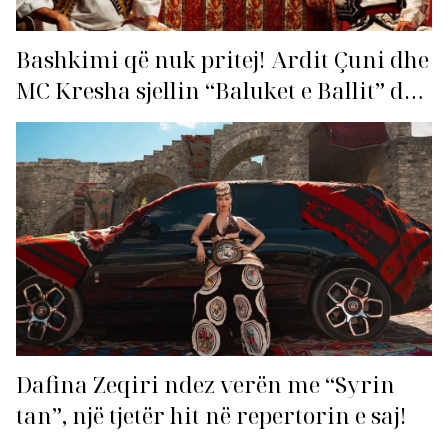
Bashkimi që nuk pritej! Ardit Çuni dhe
MC Kresha sjellin “Baluket e Ballit” dhe
ndezin rrjetin!
Dafina Zeqiri ndez verën me “Syrin
tan”, një tjetër hit në repertorin e saj!