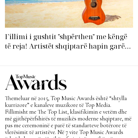
Fillimi i gushtit "shpërthen" me këngë
të reja! Artistët shqiptarë hapin garën
për hitin e verës!
Themeluar në 2015, Top Music Awards është “shtylla
kurrizore” e kanaleve muzikore të Top Media.
Fillimisht me The Top List, klasifikimin e vetëm dhe
më gjithëpërfshirës të muzikës moderne shqiptare, më
pas me ceremoninë e parë të standarteve botërore të
vlerësimit të artistëve. Në 7 vite Top Music Awards