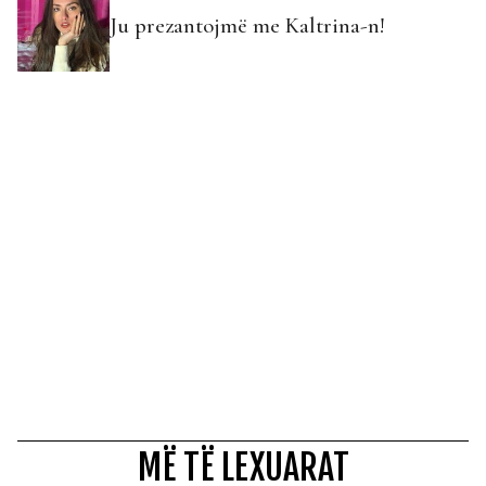
Ju prezantojmë me Kaltrina-n!
MË TË LEXUARAT