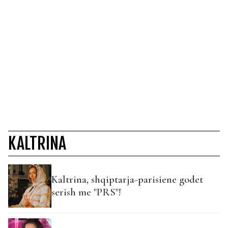
KALTRINA
Kaltrina, shqiptarja-parisiene godet
serish me "PRS"!