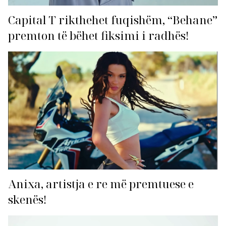
Capital T rikthehet fuqishëm, “Behane”
premton të bëhet fiksimi i radhës!
Anixa, artistja e re më premtuese e
skenës!