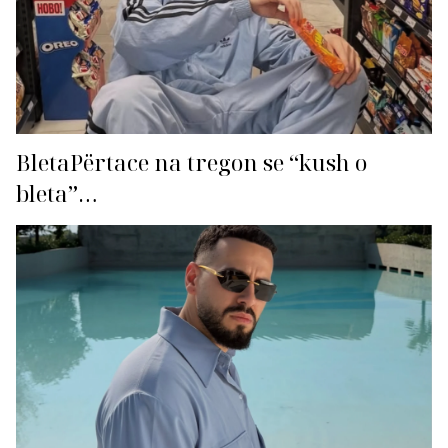
BletaPërtace na tregon se “kush o
bleta”…