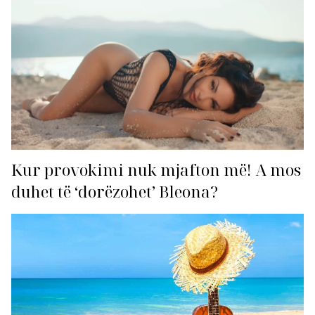
Kur provokimi nuk mjafton më! A mos
duhet të ‘dorëzohet’ Bleona?