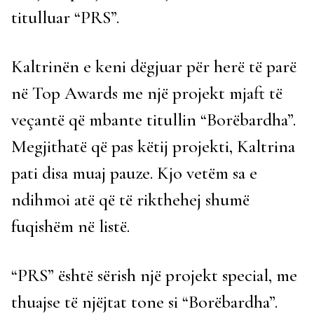
titulluar “PRS”.
Kaltrinën e keni dëgjuar për herë të parë
në Top Awards me një projekt mjaft të
veçantë që mbante titullin “Borëbardha”.
Megjithatë që pas këtij projekti, Kaltrina
pati disa muaj pauze. Kjo vetëm sa e
ndihmoi atë që të rikthehej shumë
fuqishëm në listë.
“PRS” është sërish një projekt special, me
thuajse të njëjtat tone si “Borëbardha”.