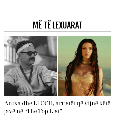
MË TË LEXUARAT
Anixa dhe LLOCH, artistët që vijnë këtë
javë në “The Top List”!