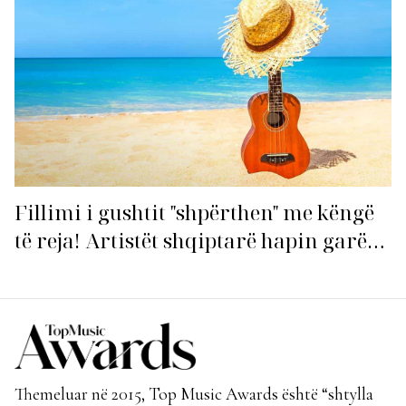
Fillimi i gushtit "shpërthen" me këngë
të reja! Artistët shqiptarë hapin garën
për hitin e verës!
Themeluar në 2015, Top Music Awards është “shtylla