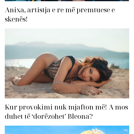
Anixa, artistja e re më premtuese e
skenës!
Kur provokimi nuk mjafton më! A mos
duhet të ‘dorëzohet’ Bleona?