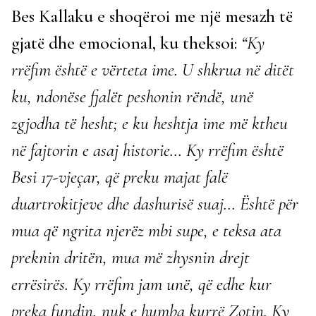
Bes Kallaku e shoqëroi me një mesazh të
gjatë dhe emocional, ku theksoi:
“Ky
rrëfim është e vërteta ime. U shkrua në ditët
ku, ndonëse fjalët peshonin rëndë, unë
zgjodha të hesht; e ku heshtja ime më ktheu
në fajtorin e asaj historie… Ky rrëfim është
Besi 17-vjeçar, që preku majat falë
duartrokitjeve dhe dashurisë suaj… Është për
mua që ngrita njerëz mbi supe, e teksa ata
preknin dritën, mua më zhysnin drejt
errësirës. Ky rrëfim jam unë, që edhe kur
preka fundin, nuk e humba kurrë Zotin. Ky