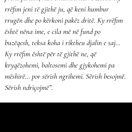
rrëfim jeni të gjithë ju, që keni humbur
rrugën dhe po kërkoni pakëz dritë. Ky rrëfim
është nëna ime, e cila më në fund po
buzëqesh, teksa koha i riktheu djalin e saj…
Ky rrëfim është për të gjithë ne, që
kryqëzohemi, baltosemi dhe gjykohemi pa
mëshirë… por sërish ngrihemi. Sërish besojmë.
Sërish ndriçojmë”
.