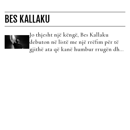
BES KALLAKU
Jo thjesht një këngë, Bes Kallaku
debuton në listë me një rrëfim për të
gjithë ata që kanë humbur rrugën dhe
po kërkojnë pak dritë!