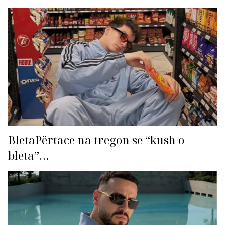
BletaPërtace na tregon se “kush o
bleta”…