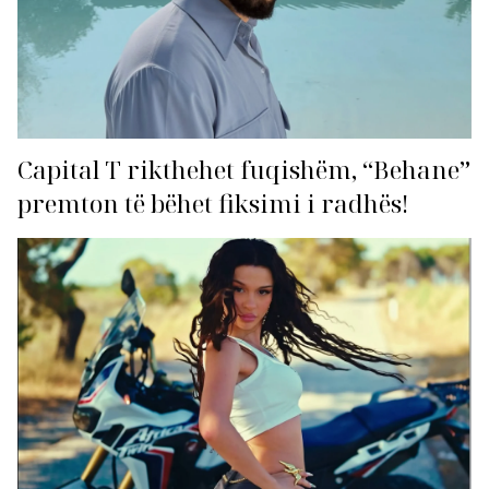
Capital T rikthehet fuqishëm, “Behane”
premton të bëhet fiksimi i radhës!