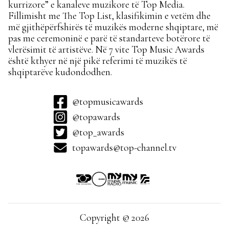
kurrizore” e kanaleve muzikore të Top Media.
Fillimisht me The Top List, klasifikimin e vetëm dhe
më gjithëpërfshirës të muzikës moderne shqiptare, më
pas me ceremoninë e parë të standarteve botërore të
vlerësimit të artistëve. Në 7 vite Top Music Awards
është kthyer në një pikë referimi të muzikës të
shqiptarëve kudondodhen.
@topmusicawards
@topawards
@top_awards
topawards@top-channel.tv
Copyright © 2026