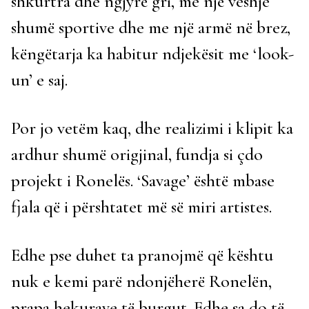
shkurtra dhe ngjyrë gri, me një veshje
shumë sportive dhe me një armë në brez,
këngëtarja ka habitur ndjekësit me ‘look-
un’ e saj.
Por jo vetëm kaq, dhe realizimi i klipit ka
ardhur shumë origjinal, fundja si çdo
projekt i Ronelës. ‘Savage’ është mbase
fjala që i përshtatet më së miri artistes.
Edhe pse duhet ta pranojmë që kështu
nuk e kemi parë ndonjëherë Ronelën,
prapa hekurave të burgut. Edhe sa do të