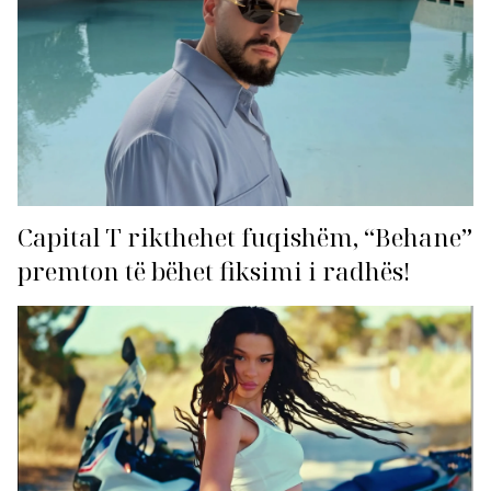
Capital T rikthehet fuqishëm, “Behane”
premton të bëhet fiksimi i radhës!