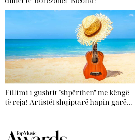
duhet të ‘dorëzohet’ Bleona?
Fillimi i gushtit "shpërthen" me këngë
të reja! Artistët shqiptarë hapin garën
për hitin e verës!