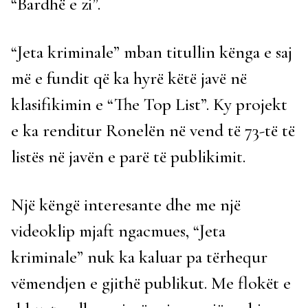
“Bardhë e zi”.
“Jeta kriminale” mban titullin kënga e saj
më e fundit që ka hyrë këtë javë në
klasifikimin e “The Top List”. Ky projekt
e ka renditur Ronelën në vend të 73-të të
listës në javën e parë të publikimit.
Një këngë interesante dhe me një
videoklip mjaft ngacmues, “Jeta
kriminale” nuk ka kaluar pa tërhequr
vëmendjen e gjithë publikut. Me flokët e