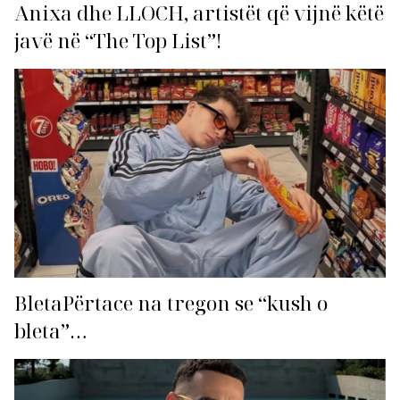
Anixa dhe LLOCH, artistët që vijnë këtë
javë në “The Top List”!
BletaPërtace na tregon se “kush o
bleta”…