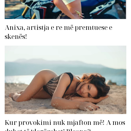
Anixa, artistja e re më premtuese e
skenës!
Kur provokimi nuk mjafton më! A mos