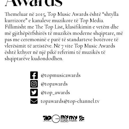
Themeluar në 2015, Top Music Awards është “shtylla
kurrizore” e kanaleve muzikore të Top Media.
Fillimisht me The Top List, klasifikimin e vetëm dhe
më gjithëpërfshirës të muzikës moderne shqiptare, më
pas me ceremoninë e parë të standarteve botërore të
vlerësimit të artistëve. Në 7 vite Top Music Awards
është kthyer në një pikë referimi të muzikës të
shqiptarëve kudondodhen.
@topmusicawards
@topawards
@top_awards
topawards@top-channel.tv