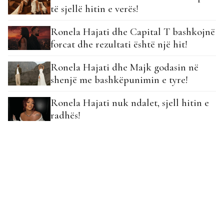
të sjellë hitin e verës!
Ronela Hajati dhe Capital T bashkojnë
forcat dhe rezultati është një hit!
Ronela Hajati dhe Majk godasin në
shenjë me bashkëpunimin e tyre!
Ronela Hajati nuk ndalet, sjell hitin e
radhës!