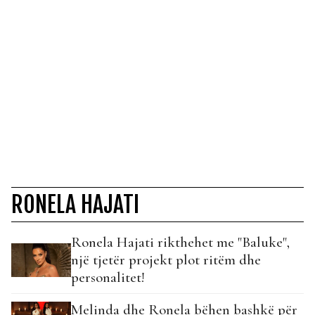
RONELA HAJATI
Ronela Hajati rikthehet me "Baluke",
një tjetër projekt plot ritëm dhe
personalitet!
Melinda dhe Ronela bëhen bashkë për