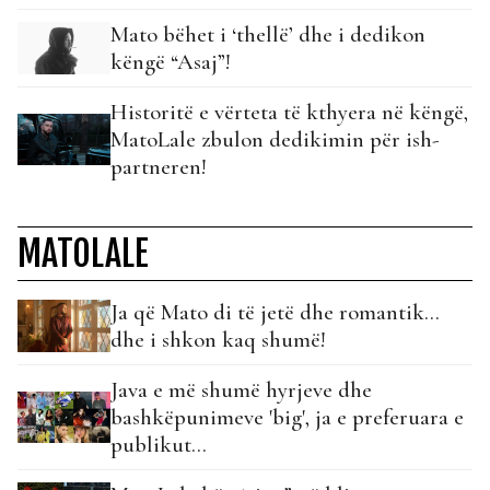
Mato bëhet i ‘thellë’ dhe i dedikon
këngë “Asaj”!
Historitë e vërteta të kthyera në këngë,
MatoLale zbulon dedikimin për ish-
partneren!
MATOLALE
Ja që Mato di të jetë dhe romantik…
dhe i shkon kaq shumë!
Java e më shumë hyrjeve dhe
bashkëpunimeve 'big', ja e preferuara e
publikut...