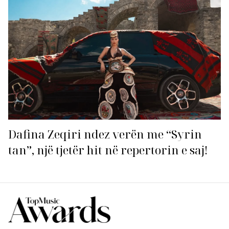
Dafina Zeqiri ndez verën me “Syrin
tan”, një tjetër hit në repertorin e saj!