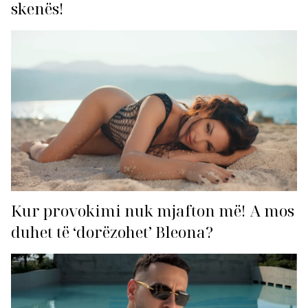
skenës!
Kur provokimi nuk mjafton më! A mos
duhet të ‘dorëzohet’ Bleona?