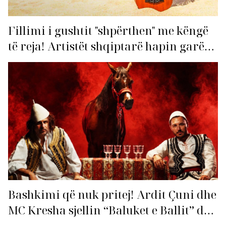
Fillimi i gushtit "shpërthen" me këngë
të reja! Artistët shqiptarë hapin garën
për hitin e verës!
Bashkimi që nuk pritej! Ardit Çuni dhe
MC Kresha sjellin “Baluket e Ballit” dhe
ndezin rrjetin!