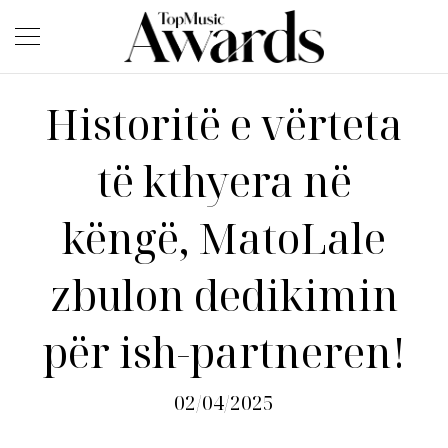
Historitë e vërteta
të kthyera në
këngë, MatoLale
zbulon dedikimin
për ish-partneren!
02/04/2025