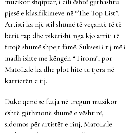
muzikor shqiptar, i cili është gjithashtu
pjesë e klasifikimeve në “The Top List”.
Artisti ka një stil shumë të veçantë të të
bërit rap dhe pikërisht nga kjo arriti të
fitojë shumë shpejt famë. Suksesi i tij më i
madh ishte me këngën “Tirona”, por
MatoLale ka dhe plot hite të tjera në
karrierën e tij.
Duke qenë se futja në tregun muzikor
është gjithmonë shumë e vështirë,
sidomos për artistët e rinj, MatoLale