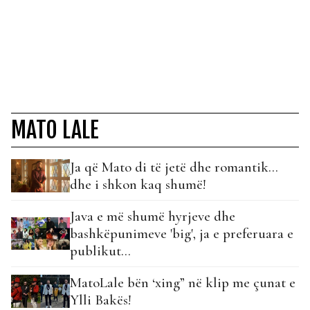
MATO LALE
Ja që Mato di të jetë dhe romantik…
dhe i shkon kaq shumë!
Java e më shumë hyrjeve dhe
bashkëpunimeve 'big', ja e preferuara e
publikut...
MatoLale bën ‘xing” në klip me çunat e
Ylli Bakës!