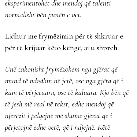
eksperimentohet dhe mendoj që talenti
normalisht bën punën e vet.
Lidhur me frymëzimin për të shkruar e
për të krijuar këto këngë, ai u shpreh:
Unë zakonisht frymëzohem nga gjërat që
mund të ndodhin në jetë, ose nga gjëra që i
kam të përjetuara, ose të kaluara. Kjo bën që
të jesh më real në tekst, edhe mendoj që
njerëzit i pëlqejnë më shumë gjërat që i
përjetojnë edhe vetë, që i ndjejnë. Këtë