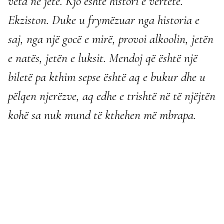
veta në jetë. Kjo është histori e vërtetë.
Ekziston. Duke u frymëzuar nga historia e
saj, nga një gocë e mirë, provoi alkoolin, jetën
e natës, jetën e luksit. Mendoj që është një
biletë pa kthim sepse është aq e bukur dhe u
pëlqen njerëzve, aq edhe e trishtë në të njëjtën
kohë sa nuk mund të kthehen më mbrapa.