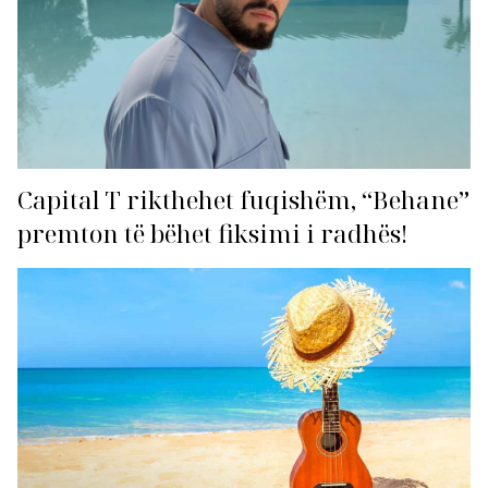
Capital T rikthehet fuqishëm, “Behane”
premton të bëhet fiksimi i radhës!