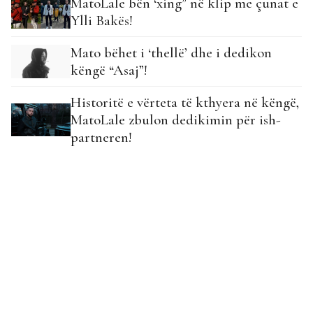
MatoLale bën ‘xing” në klip me çunat e
Ylli Bakës!
Mato bëhet i ‘thellë’ dhe i dedikon
këngë “Asaj”!
Historitë e vërteta të kthyera në këngë,
MatoLale zbulon dedikimin për ish-
partneren!