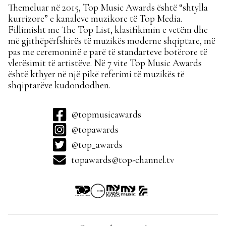
Themeluar në 2015, Top Music Awards është “shtylla
kurrizore” e kanaleve muzikore të Top Media.
Fillimisht me The Top List, klasifikimin e vetëm dhe
më gjithëpërfshirës të muzikës moderne shqiptare, më
pas me ceremoninë e parë të standarteve botërore të
vlerësimit të artistëve. Në 7 vite Top Music Awards
është kthyer në një pikë referimi të muzikës të
shqiptarëve kudondodhen.
@topmusicawards
@topawards
@top_awards
topawards@top-channel.tv