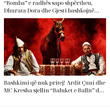
“Bomba” e radhës sapo shpërtheu,
Dhurata Dora dhe Gjesti bashkojnë
fuqitë me “Gasolina”!
Bashkimi që nuk pritej! Ardit Çuni dhe
MC Kresha sjellin “Baluket e Ballit” dhe
ndezin rrjetin!