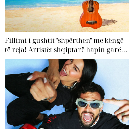
Fillimi i gushtit "shpërthen" me këngë
të reja! Artistët shqiptarë hapin garën
për hitin e verës!