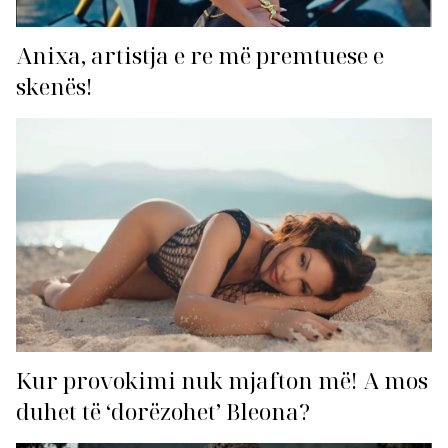
Anixa, artistja e re më premtuese e
skenës!
Kur provokimi nuk mjafton më! A mos
duhet të ‘dorëzohet’ Bleona?