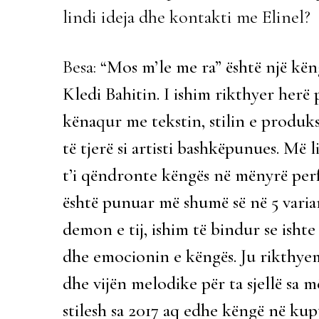
lindi ideja dhe kontakti me Elinel?
Besa:
“Mos m’le me ra” është një këng
Kledi Bahitin. I ishim rikthyer herë
kënaqur me tekstin, stilin e produ
të tjerë si artisti bashkëpunues. Më l
t’i qëndronte këngës në mënyrë perfe
është punuar më shumë së në 5 vari
demon e tij, ishim të bindur se ishte
dhe emocionin e këngës. Ju rikthy
dhe vijën melodike për ta sjellë sa m
stilesh sa 2017 aq edhe këngë në kup