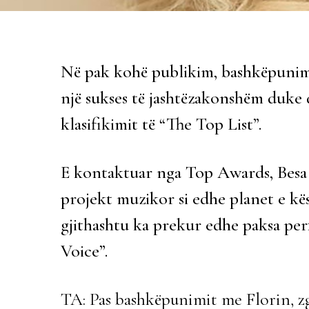
Në pak kohë publikim, bashkëpunimi
një sukses të jashtëzakonshëm duke 
klasifikimit të “The Top List”.
E kontaktuar nga Top Awards, Besa ka
projekt muzikor si edhe planet e kës
gjithashtu ka prekur edhe paksa per
Voice”.
TA: Pas bashkëpunimit me Florin, zgji