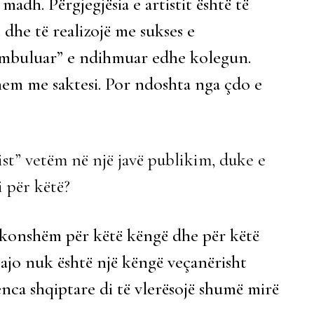
adh. Përgjegjësia e artistit është të
 dhe të realizojë me sukses e
 “mbuluar” e ndihmuar edhe kolegun.
hem me saktesi. Por ndoshta nga çdo e
t” vetëm në një javë publikim, duke e
i për këtë?
akonshëm për këtë këngë dhe për këtë
 ajo nuk është një këngë veçanërisht
nca shqiptare di të vlerësojë shumë mirë