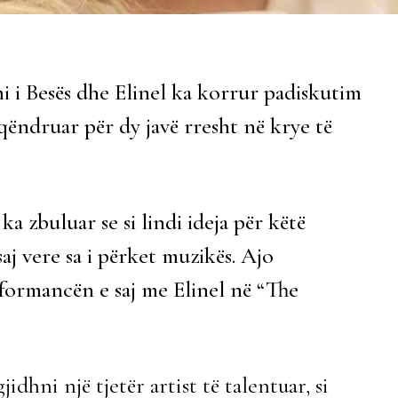
 i Besës dhe Elinel ka korrur padiskutim
qëndruar për dy javë rresht në krye të
 zbuluar se si lindi ideja për këtë
aj vere sa i përket muzikës. Ajo
formancën e saj me Elinel në “The
dhni një tjetër artist të talentuar, si