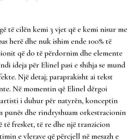
ë të cilën kemi 3 vjet që e kemi nisur me
 pas herë dhe nuk ishim ende 100% të
ksionit që do të përdornim dhe elemente
indi ideja për Elinel pasi e shihja se mund
kte. Një detaj; paraprakisht ai tekst
ante. Në momentin që Elinel dërgoi
 artisti i duhur për natyrën, konceptin
em punës dhe rindryshuam orkestracionin
ë të fresket, të re dhe një tranzicion
timin e vlerave që përcjell në mesazh e