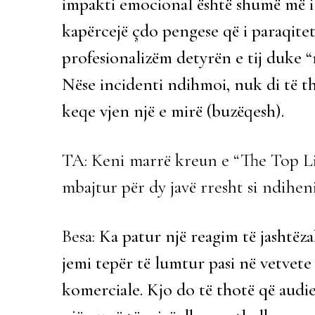
impakti emocional është shumë më i m
kapërcejë çdo pengese që i paraqitet
profesionalizëm detyrën e tij duke
Nëse incidenti ndihmoi, nuk di të t
keqe vjen një e mirë (buzëqesh).
TA: Keni marrë kreun e “The Top Lis
mbajtur për dy javë rresht si ndihen
Besa:
Ka patur një reagim të jashtëz
jemi tepër të lumtur pasi në vetvete
komerciale. Kjo do të thotë që audie