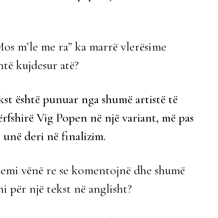
Mos m’le me ra” ka marrë vlerësime
htë kujdesur atë?
kst është punuar nga shumë artistë të
ërfshirë Vig Popen në një variant, më pas
në deri në finalizim.
kemi vënë re se komentojnë dhe shumë
i për një tekst në anglisht?