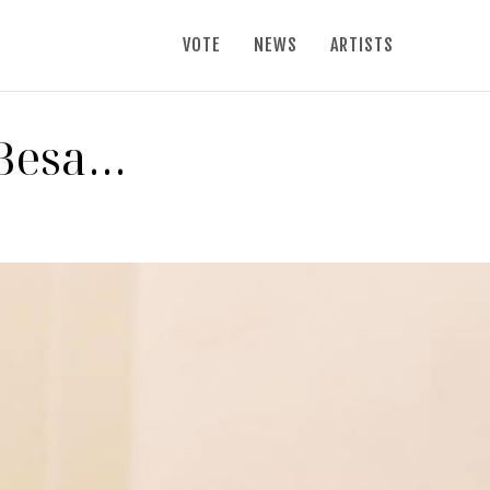
VOTE
NEWS
ARTISTS
t Besa…