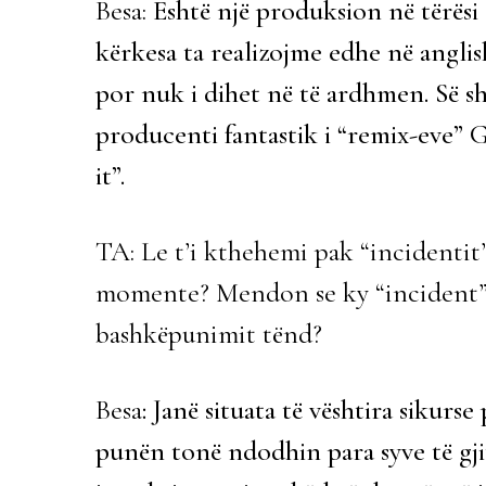
Besa:
Eshtë një produksion në tërës
kërkesa ta realizojme edhe në angli
por nuk i dihet në të ardhmen. Së sh
producenti fantastik i “remix-eve” 
it”.
TA: Le t’i kthehemi pak “incidentit”
momente? Mendon se ky “incident” 
bashkëpunimit tënd?
Besa
: Janë situata të vështira sikurs
punën tonë ndodhin para syve të gji