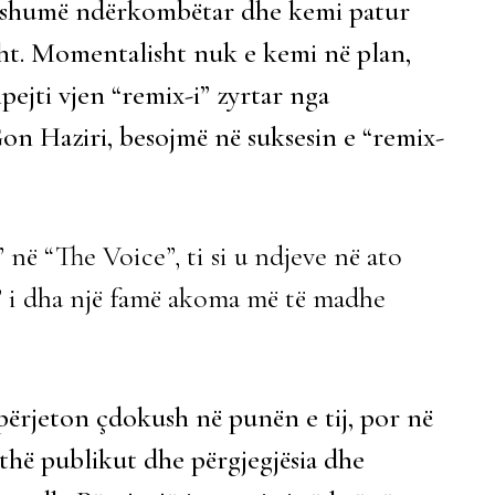
i shumë ndërkombëtar dhe kemi patur
sht. Momentalisht nuk e kemi në plan,
pejti vjen “remix-i” zyrtar nga
Gon Haziri, besojmë në suksesin e “remix-
 në “The Voice”, ti si u ndjeve në ato
i dha një famë akoma më të madhe
e përjeton çdokush në punën e tij, por në
thë publikut dhe përgjegjësia dhe