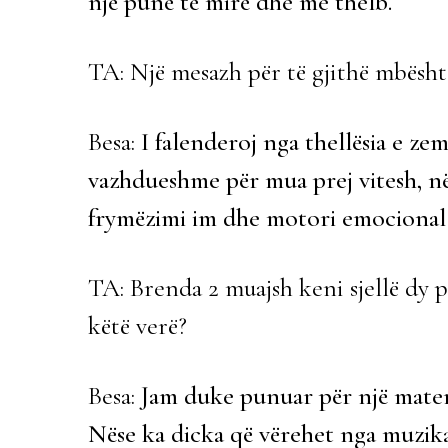
një punë të mirë dhe me thelb.
TA: Një mesazh për të gjithë mbësht
Besa:
I falenderoj nga thellësia e ze
vazhdueshme për mua prej vitesh, në
frymëzimi im dhe motori emocional q
TA: Brenda 2 muajsh keni sjellë dy 
këtë verë?
Besa:
Jam duke punuar për një materi
Nëse ka dicka që vërehet nga muzika