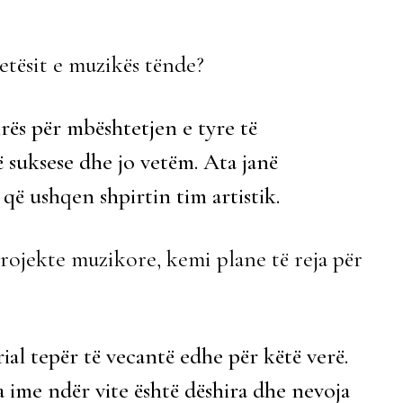
etësit e muzikës tënde?
mrës për mbështetjen e tyre të
 suksese dhe jo vetëm. Ata janë
ë ushqen shpirtin tim artistik.
projekte muzikore, kemi plane të reja për
al tepër të vecantë edhe për këtë verë.
 ime ndër vite është dëshira dhe nevoja