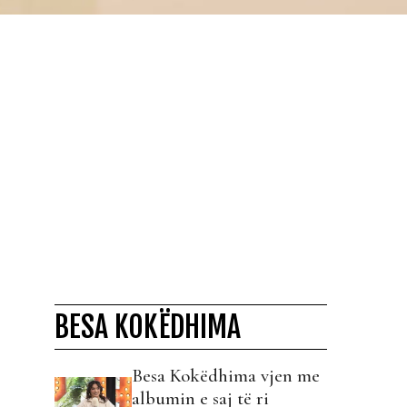
BESA KOKËDHIMA
Besa Kokëdhima vjen me
albumin e saj të ri