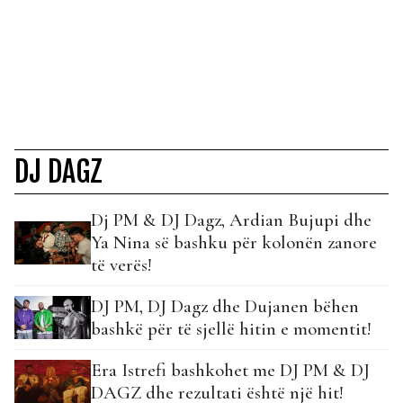
DJ DAGZ
Dj PM & DJ Dagz, Ardian Bujupi dhe
Ya Nina së bashku për kolonën zanore
të verës!
DJ PM, DJ Dagz dhe Dujanen bëhen
bashkë për të sjellë hitin e momentit!
Era Istrefi bashkohet me DJ PM & DJ
DAGZ dhe rezultati është një hit!