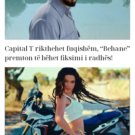
Capital T rikthehet fuqishëm, “Behane”
premton të bëhet fiksimi i radhës!