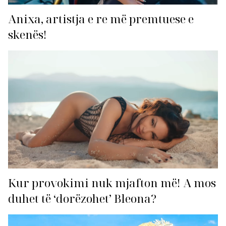
Anixa, artistja e re më premtuese e
skenës!
Kur provokimi nuk mjafton më! A mos
duhet të ‘dorëzohet’ Bleona?