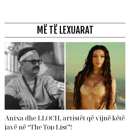
MË TË LEXUARAT
Anixa dhe LLOCH, artistët që vijnë këtë
javë në “The Top List”!