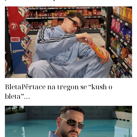
BletaPërtace na tregon se “kush o
bleta”…