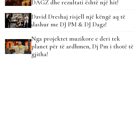
DAGZ dhe rezultati është një hit!
David Dreshaj risjell një këngë aq të
dashur me DJ PM & DJ Dagz!
Nga projektet muzikore e deri tek
planet për të ardhmen, Dj Pm i thotë të
gjitha!