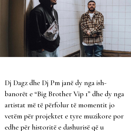
Dj Dagz dhe Dj Pm janë dy nga ish-
banorët e “Big Brother Vip 1” dhe dy nga
artistat më të përfolur të momentit jo
vetëm për projektet e tyre muzikore por
edhe për historitë e dashurisë që u