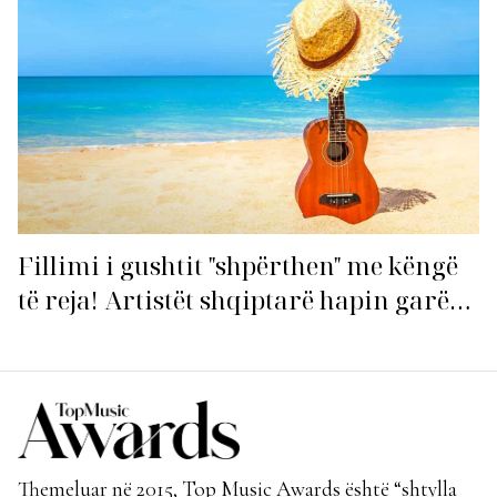
Fillimi i gushtit "shpërthen" me këngë
të reja! Artistët shqiptarë hapin garën
për hitin e verës!
Themeluar në 2015, Top Music Awards është “shtylla