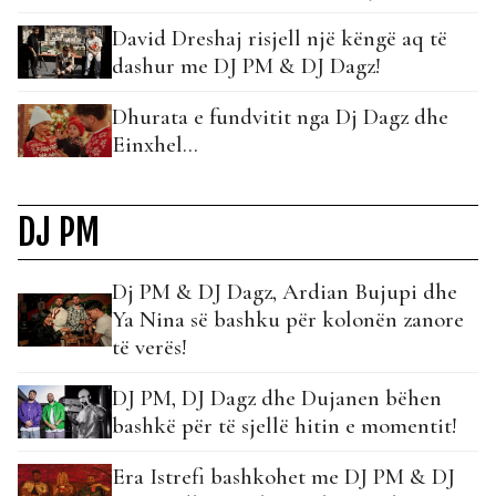
David Dreshaj risjell një këngë aq të
dashur me DJ PM & DJ Dagz!
Dhurata e fundvitit nga Dj Dagz dhe
Einxhel…
DJ PM
Dj PM & DJ Dagz, Ardian Bujupi dhe
Ya Nina së bashku për kolonën zanore
të verës!
DJ PM, DJ Dagz dhe Dujanen bëhen
bashkë për të sjellë hitin e momentit!
Era Istrefi bashkohet me DJ PM & DJ