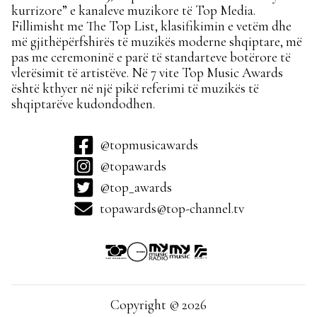
kurrizore” e kanaleve muzikore të Top Media.
Fillimisht me The Top List, klasifikimin e vetëm dhe
më gjithëpërfshirës të muzikës moderne shqiptare, më
pas me ceremoninë e parë të standarteve botërore të
vlerësimit të artistëve. Në 7 vite Top Music Awards
është kthyer në një pikë referimi të muzikës të
shqiptarëve kudondodhen.
@topmusicawards
@topawards
@top_awards
topawards@top-channel.tv
Copyright © 2026