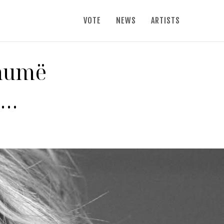
VOTE
NEWS
ARTISTS
shumë
n…