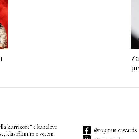
i
Za
pr
gj
la kurrizore” e kanaleve
@topmusicawards
t, klasifikimin e vetëm