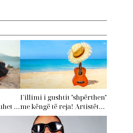
Fillimi i gushtit "shpërthen"
me këngë të reja! Artistët
het të
shqiptarë hapin garën për
hitin e verës!