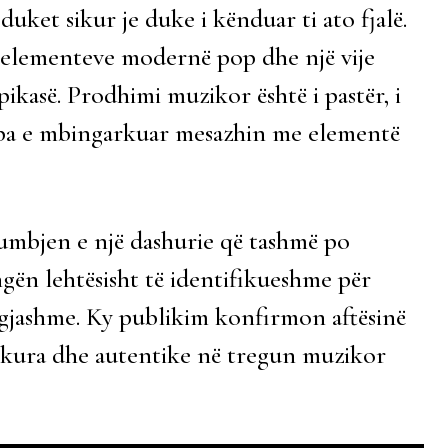
duket sikur je duke i kënduar ti ato fjalë.
s elementeve modernë pop dhe një vije
spikasë. Prodhimi muzikor është i pastër, i
 pa e mbingarkuar mesazhin me elementë
humbjen e një dashurie që tashmë po
ngën lehtësisht të identifikueshme për
 ngjashme. Ky publikim konfirmon aftësinë
 pjekura dhe autentike në tregun muzikor