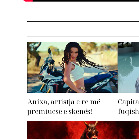
Anixa, artistja e re më
Capita
premtuese e skenës!
fuqis
premto
radhë