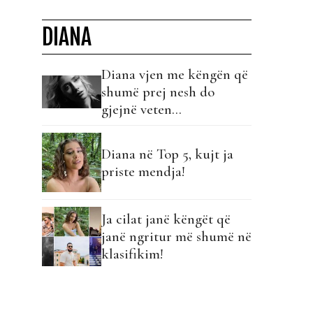
DIANA
Diana vjen me këngën që
shumë prej nesh do
gjejnë veten…
Diana në Top 5, kujt ja
priste mendja!
Ja cilat janë këngët që
janë ngritur më shumë në
klasifikim!