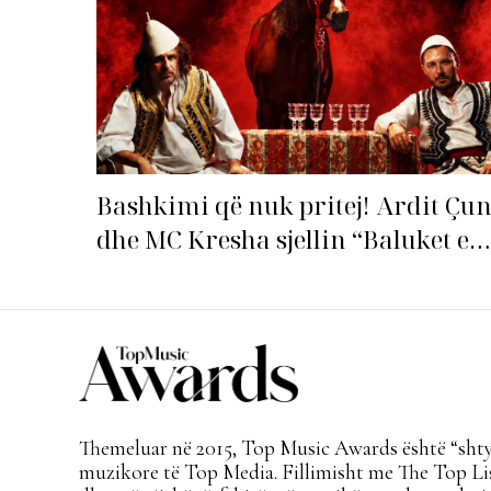
Bashkimi që nuk pritej! Ardit Çun
dhe MC Kresha sjellin “Baluket e
Ballit” dhe ndezin rrjetin!
Themeluar në 2015, Top Music Awards është “shtyl
muzikore të Top Media. Fillimisht me The Top Lis