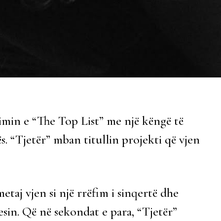
imin e “The Top List” me një këngë të
s. “Tjetër” mban titullin projekti që vjen
taj vjen si një rrëfim i sinqertë dhe
in. Që në sekondat e para, “Tjetër”