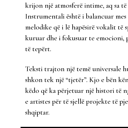
krijon një atmosferë intime, aq sa të 
Instrumentali është i balancuar me
melodike që i lë hapësirë vokalit të 
kuruar dhe i fokusuar te emocioni,
të tepërt.
Teksti trajton një temë universale 
shkon tek një “tjetër”. Kjo e bën kë
këdo që ka përjetuar një histori të
e artistes për të sjellë projekte të
shqiptar.