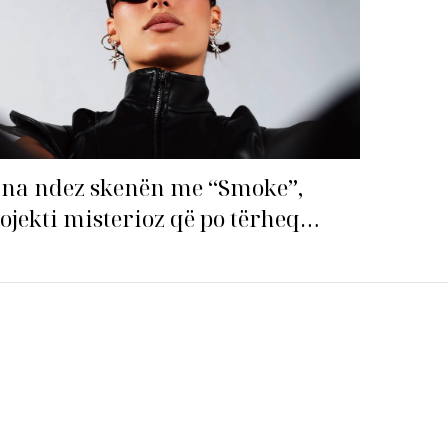
na ndez skenën me “Smoke”,
ojekti misterioz që po tërheq
ithë vëmendjen!