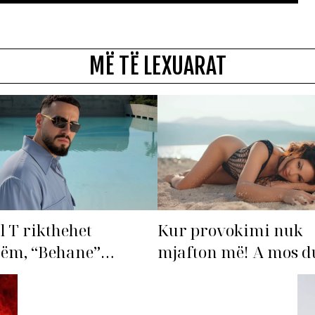
MË TË LEXUARAT
l T rikthehet
Kur provokimi nuk
hëm, “Behane”
mjafton më! A mos du
n të bëhet fiksimi i
‘dorëzohet’ Bleona?
s!