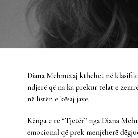
Diana Mehmetaj kthehet në klasifik
ndjerë që na ka prekur telat e zemrë
në listën e kësaj jave.
Kënga e re “Tjetër” nga Diana Mehme
emocional që prek menjëherë dëgjues