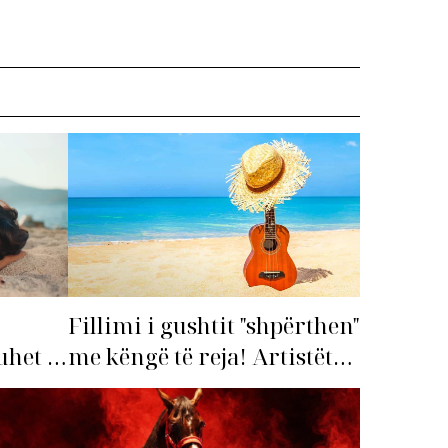
Fillimi i gushtit "shpërthen"
me këngë të reja! Artistët
het të
shqiptarë hapin garën për
hitin e verës!