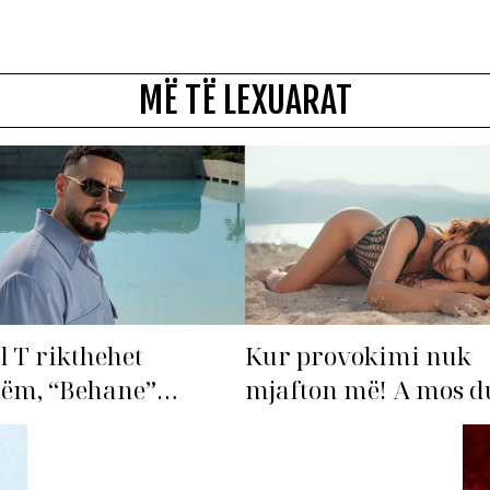
MË TË LEXUARAT
l T rikthehet
Kur provokimi nuk
hëm, “Behane”
mjafton më! A mos du
n të bëhet fiksimi i
‘dorëzohet’ Bleona?
s!