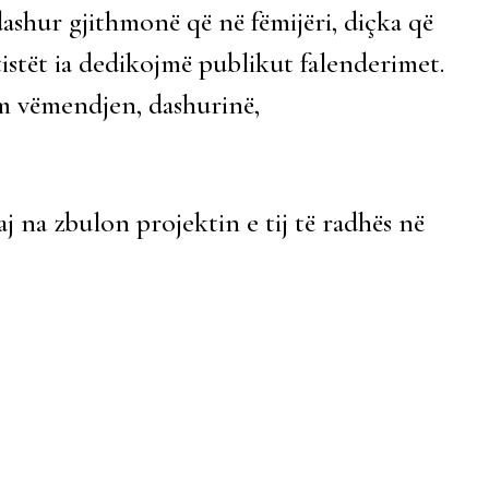
dashur gjithmonë që në fëmijëri, diçka që
istët ia dedikojmë publikut falenderimet.
im vëmendjen, dashurinë,
 na zbulon projektin e tij të radhës në