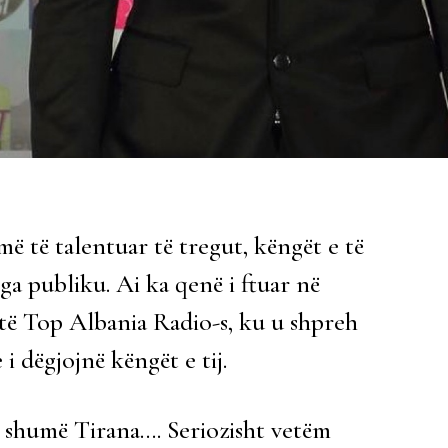
më të talentuar të tregut, këngët e të
ga publiku. Ai ka qenë i ftuar në
të Top Albania Radio-s, ku u shpreh
i dëgjojnë këngët e tij.
n shumë Tirana…. Seriozisht vetëm