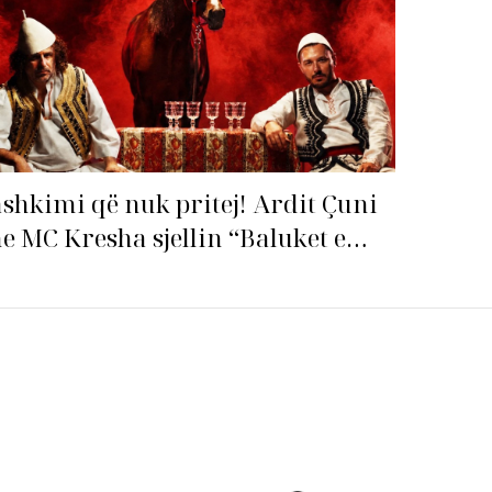
shkimi që nuk pritej! Ardit Çuni
e MC Kresha sjellin “Baluket e
llit” dhe ndezin rrjetin!