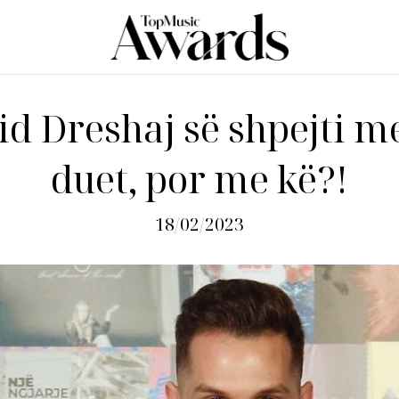
d Dreshaj së shpejti m
duet, por me kë?!
18/02/2023