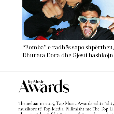
“Bomba” e radhës sapo shpërtheu,
Dhurata Dora dhe Gjesti bashkojn
fuqitë me “Gasolina”!
Themeluar në 2015, Top Music Awards është “shtyl
muzikore të Top Media. Fillimisht me The Top Lis