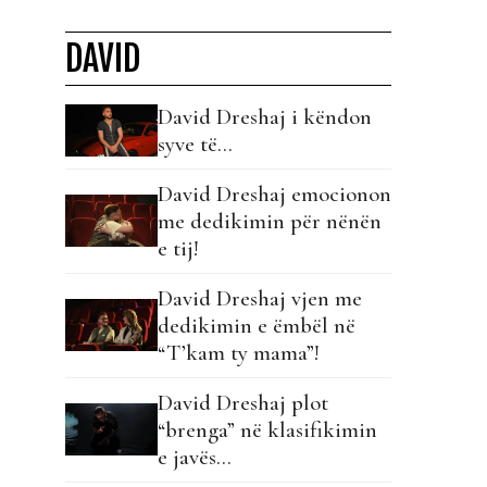
DAVID
David Dreshaj i këndon
syve të…
David Dreshaj emocionon
me dedikimin për nënën
e tij!
David Dreshaj vjen me
dedikimin e ëmbël në
“T’kam ty mama”!
David Dreshaj plot
“brenga” në klasifikimin
e javës…