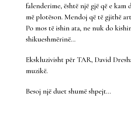
falenderime, është një gjë që e kam 
më plotëson. Mendoj që të gjithë art
Po mos të ishin ata, ne nuk do kish
shikueshmërinë…
Ekskluzivisht për TAR, David Dreshaj
muzikë.
Besoj një duet shumë shpejt…