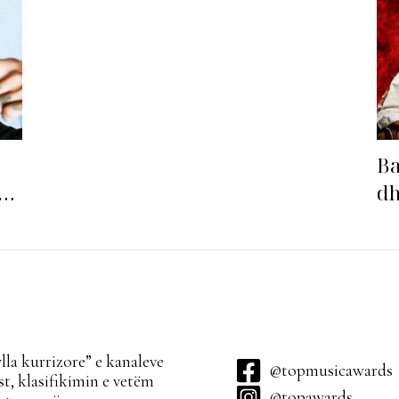
Ba
ë
dh
Ba
la kurrizore” e kanaleve
@topmusicawards
t, klasifikimin e vetëm
@topawards