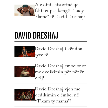
A e dinit historinë që
fshihet pas këngës “Lady
Flame” të David Dreshaj?
DAVID DRESHAJ
David Dreshaj i këndon
syve të…
David Dreshaj emocionon
me dedikimin për nënën
e tij!
David Dreshaj vjen me
dedikimin e ëmbël në
“T’kam ty mama”!