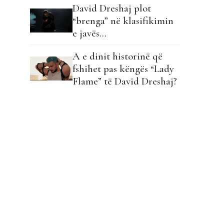
David Dreshaj plot
“brenga” në klasifikimin
e javës…
A e dinit historinë që
fshihet pas këngës “Lady
Flame” të David Dreshaj?