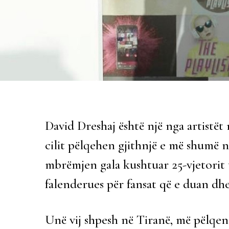
David Dreshaj është një nga artistët 
cilit pëlqehen gjithnjë e më shumë n
mbrëmjen gala kushtuar 25-vjetorit 
falenderues për fansat që e duan dhe 
Unë vij shpesh në Tiranë, më pëlqe