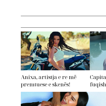
Anixa, artistja e re më
Capita
premtuese e skenës!
fuqis
premto
radhë