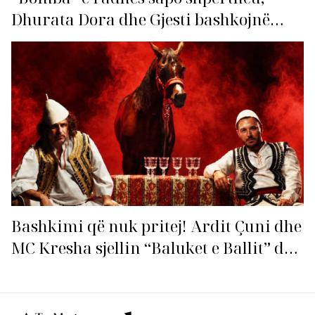
Dhurata Dora dhe Gjesti bashkojnë
fuqitë me “Gasolina”!
Bashkimi që nuk pritej! Ardit Çuni dhe
MC Kresha sjellin “Baluket e Ballit” dhe
ndezin rrjetin!