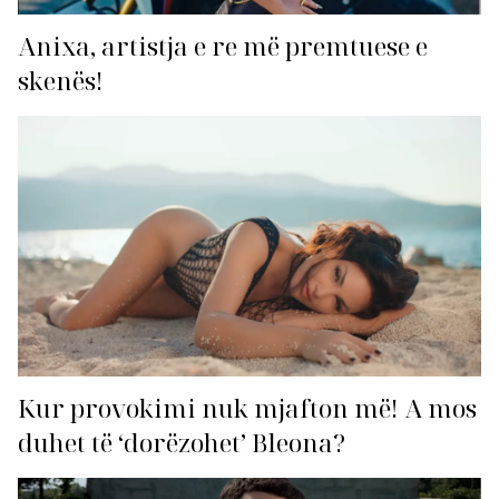
Anixa, artistja e re më premtuese e
skenës!
Kur provokimi nuk mjafton më! A mos
duhet të ‘dorëzohet’ Bleona?