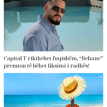
Capital T rikthehet fuqishëm, “Behane”
premton të bëhet fiksimi i radhës!