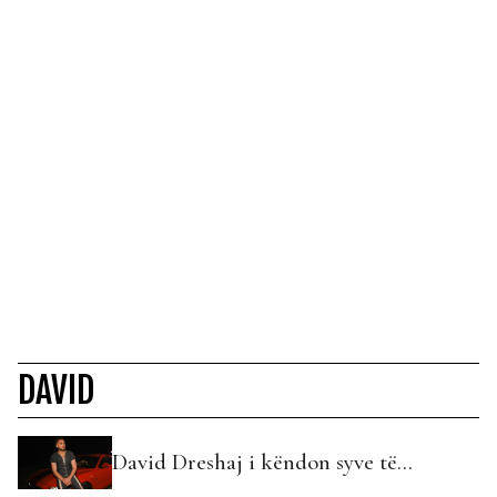
DAVID
David Dreshaj i këndon syve të…