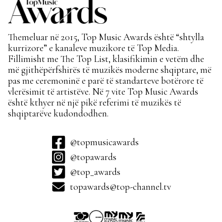
Themeluar në 2015, Top Music Awards është “shtylla
kurrizore” e kanaleve muzikore të Top Media.
Fillimisht me The Top List, klasifikimin e vetëm dhe
më gjithëpërfshirës të muzikës moderne shqiptare, më
pas me ceremoninë e parë të standarteve botërore të
vlerësimit të artistëve. Në 7 vite Top Music Awards
është kthyer në një pikë referimi të muzikës të
shqiptarëve kudondodhen.
@topmusicawards
@topawards
@top_awards
topawards@top-channel.tv