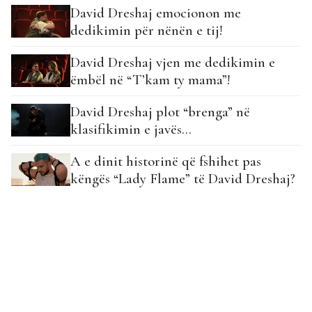
David Dreshaj emocionon me
dedikimin për nënën e tij!
David Dreshaj vjen me dedikimin e
ëmbël në “T’kam ty mama”!
David Dreshaj plot “brenga” në
klasifikimin e javës…
A e dinit historinë që fshihet pas
këngës “Lady Flame” të David Dreshaj?