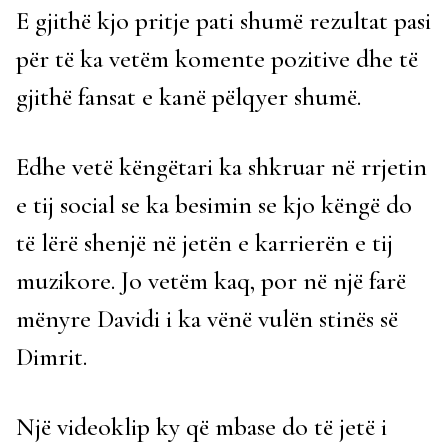
E gjithë kjo pritje pati shumë rezultat pasi
për të ka vetëm komente pozitive dhe të
gjithë fansat e kanë pëlqyer shumë.
Edhe vetë këngëtari ka shkruar në rrjetin
e tij social se ka besimin se kjo këngë do
të lërë shenjë në jetën e karrierën e tij
muzikore. Jo vetëm kaq, por në një farë
mënyre Davidi i ka vënë vulën stinës së
Dimrit.
Një videoklip ky që mbase do të jetë i