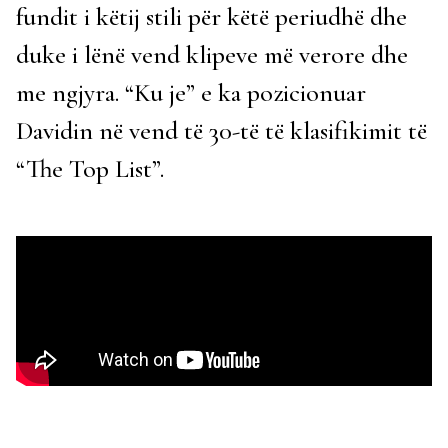
fundit i këtij stili për këtë periudhë dhe
duke i lënë vend klipeve më verore dhe
me ngjyra. “Ku je” e ka pozicionuar
Davidin në vend të 30-të të klasifikimit të
“The Top List”.