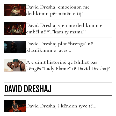
David Dreshaj emocionon me
dedikimin për nënën e tij!
David Dreshaj vjen me dedikimin e
ëmbël në “T’kam ty mama”!
David Dreshaj plot “brenga” në
klasifikimin e javës…
A e dinit historinë që fshihet pas
këngës “Lady Flame” të David Dreshaj?
DAVID DRESHAJ
David Dreshaj i këndon syve të…