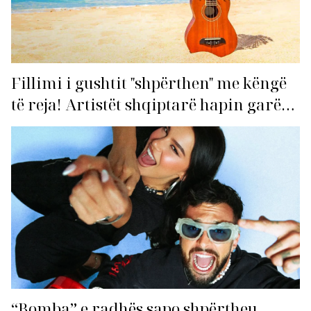
Fillimi i gushtit "shpërthen" me këngë
të reja! Artistët shqiptarë hapin garën
për hitin e verës!
“Bomba” e radhës sapo shpërtheu,