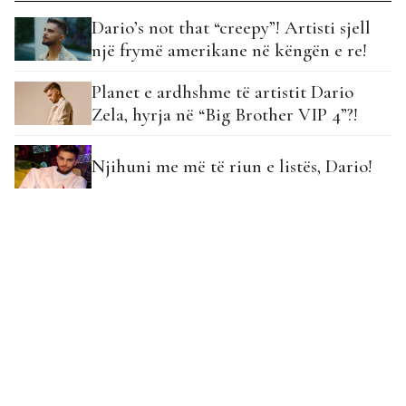
Dario’s not that “creepy”! Artisti sjell
një frymë amerikane në këngën e re!
Planet e ardhshme të artistit Dario
Zela, hyrja në “Big Brother VIP 4”?!
Njihuni me më të riun e listës, Dario!