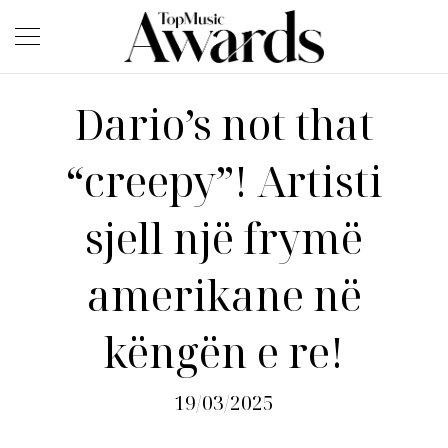
Dario’s not that
“creepy”! Artisti
sjell një frymë
amerikane në
këngën e re!
19/03/2025