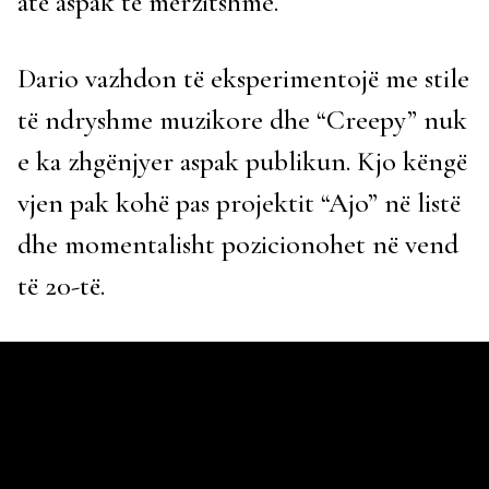
atë aspak të mërzitshme.
Dario vazhdon të eksperimentojë me stile
të ndryshme muzikore dhe “Creepy” nuk
e ka zhgënjyer aspak publikun. Kjo këngë
vjen pak kohë pas projektit “Ajo” në listë
dhe momentalisht pozicionohet në vend
të 20-të.