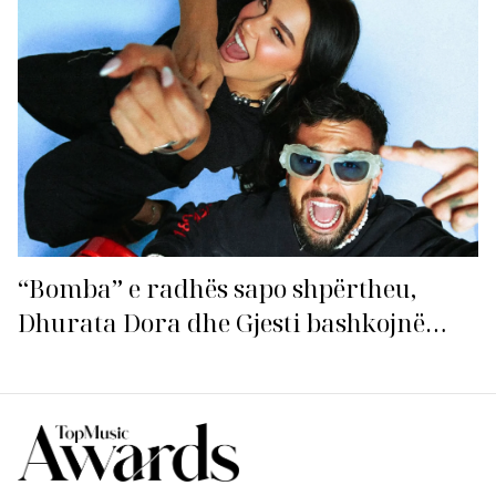
“Bomba” e radhës sapo shpërtheu,
Dhurata Dora dhe Gjesti bashkojnë
fuqitë me “Gasolina”!