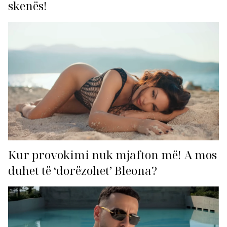
skenës!
Kur provokimi nuk mjafton më! A mos
duhet të ‘dorëzohet’ Bleona?