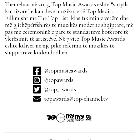
Themeluar në 2015, Top Music Awards është “shtylla
kurrizore” e kanaleve muzikore të Top Media.
Fillimisht me The Top List, klasifikimin e vetëm dhe
më gjithëpërfshirës të muzikës moderne shqiptare, më
pas me ceremoninë e parë të standarteve botërore të
vlerësimit të artistëve. Në 7 vite Top Music Awards
është kthyer në një pikë referimi të muzikës të
shqiptarëve kudondodhen.
@topmusicawards
@topawards
@top_awards
topawards@top-channel.tv