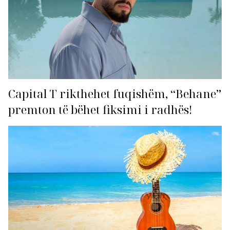
Capital T rikthehet fuqishëm, “Behane”
premton të bëhet fiksimi i radhës!