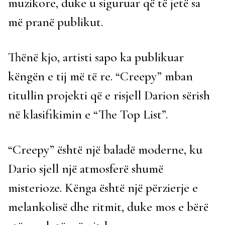
muzikore, duke u siguruar që të jetë sa
më pranë publikut.
Thënë kjo, artisti sapo ka publikuar
këngën e tij më të re. “Creepy” mban
titullin projekti që e risjell Darion sërish
në klasifikimin e “The Top List”.
“Creepy” është një baladë moderne, ku
Dario sjell një atmosferë shumë
misterioze. Kënga është një përzierje e
melankolisë dhe ritmit, duke mos e bërë