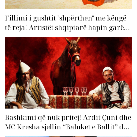
Fillimi i gushtit "shpërthen" me këngë
të reja! Artistët shqiptarë hapin garën
për hitin e verës!
Bashkimi që nuk pritej! Ardit Çuni dhe
MC Kresha sjellin “Baluket e Ballit” dhe
ndezin rrjetin!