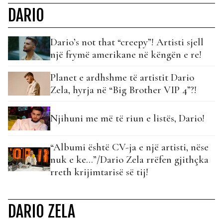
DARIO
Dario’s not that “creepy”! Artisti sjell
një frymë amerikane në këngën e re!
Planet e ardhshme të artistit Dario
Zela, hyrja në “Big Brother VIP 4”?!
Njihuni me më të riun e listës, Dario!
“Albumi është CV-ja e një artisti, nëse
nuk e ke…”/Dario Zela rrëfen gjithçka
rreth krijimtarisë së tij!
DARIO ZELA