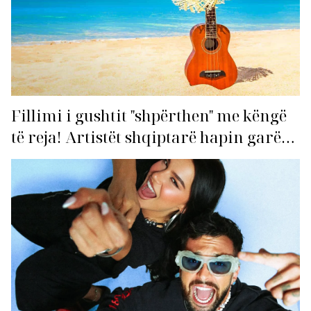
Fillimi i gushtit "shpërthen" me këngë
të reja! Artistët shqiptarë hapin garën
për hitin e verës!