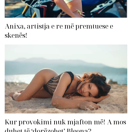
Anixa, artistja e re më premtuese e
skenës!
Kur provokimi nuk mjafton më! A mos
duhet të ‘dorëzohet’ Bleona?