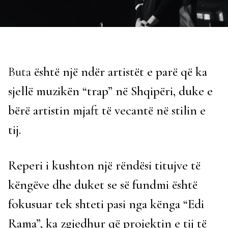
Buta
është një ndër artistët e parë që ka
sjellë muzikën “trap” në Shqipëri, duke e
bërë artistin mjaft të vecantë në stilin e
tij.
Reperi i kushton një rëndësi titujve të
këngëve dhe duket se së fundmi është
fokusuar tek shteti pasi nga kënga “Edi
Rama”, ka zgjedhur që projektin e tij të