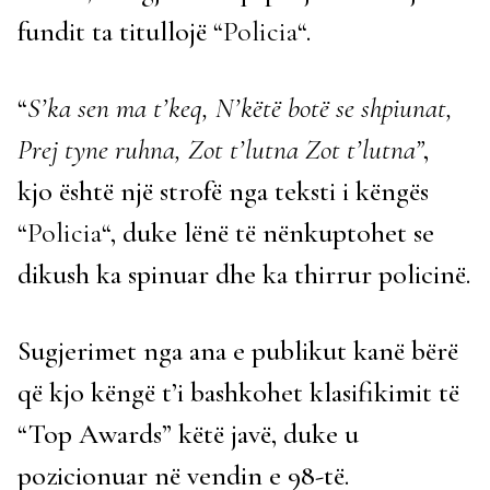
fundit ta titullojë “
Policia
“.
“
S’ka sen ma t’keq, N’këtë botë se shpiunat,
Prej tyne ruhna, Zot t’lutna Zot t’lutna”
,
kjo është një strofë nga teksti i këngës
“
Policia
“, duke lënë të nënkuptohet se
dikush ka spinuar dhe ka thirrur policinë.
Sugjerimet nga ana e publikut kanë bërë
që kjo këngë t’i bashkohet klasifikimit të
“Top Awards” këtë javë, duke u
pozicionuar në vendin e 98-të.