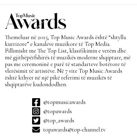
Themeluar në 2015, Top Music Awards është “shtylla
kurrizore” e kanaleve muzikore të Top Media.
Fillimisht me The Top List, klasifikimin e vetëm dhe
më gjithëpërfshirës të muzikës moderne shqiptare, më
pas me ceremoninë e parë të standarteve botërore të
vlerësimit të artistëve. Në 7 vite Top Music Awards
është kthyer në një pikë referimi të muzikës të
shqiptarëve kudondodhen.
@topmusicawards
@topawards
@top_awards
topawards@top-channel.tv