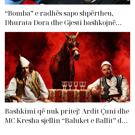
“Bomba” e radhës sapo shpërtheu,
Dhurata Dora dhe Gjesti bashkojnë
fuqitë me “Gasolina”!
Bashkimi që nuk pritej! Ardit Çuni dhe
MC Kresha sjellin “Baluket e Ballit” dhe
ndezin rrjetin!