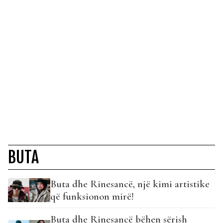
BUTA
Buta dhe Rinesancë, një kimi artistike
që funksionon mirë!
Buta dhe Rinesancë bëhen sërish