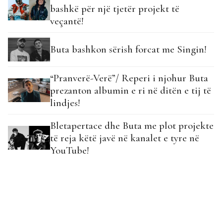
bashkë për një tjetër projekt të
veçantë!
Buta bashkon sërish forcat me Singin!
“Pranverë-Verë”/ Reperi i njohur Buta
prezanton albumin e ri në ditën e tij të
lindjes!
Bletapertace dhe Buta me plot projekte
të reja këtë javë në kanalet e tyre në
YouTube!