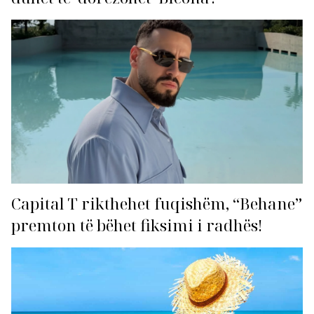
Capital T rikthehet fuqishëm, “Behane”
premton të bëhet fiksimi i radhës!