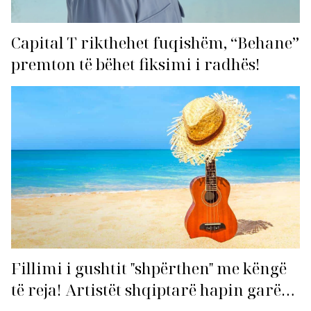
Capital T rikthehet fuqishëm, “Behane”
premton të bëhet fiksimi i radhës!
Fillimi i gushtit "shpërthen" me këngë
të reja! Artistët shqiptarë hapin garën