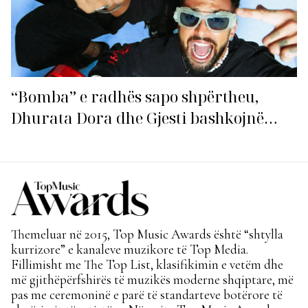
“Bomba” e radhës sapo shpërtheu,
Dhurata Dora dhe Gjesti bashkojnë
fuqitë me “Gasolina”!
Themeluar në 2015, Top Music Awards është “shtylla
kurrizore” e kanaleve muzikore të Top Media.
Fillimisht me The Top List, klasifikimin e vetëm dhe
më gjithëpërfshirës të muzikës moderne shqiptare, më
pas me ceremoninë e parë të standarteve botërore të