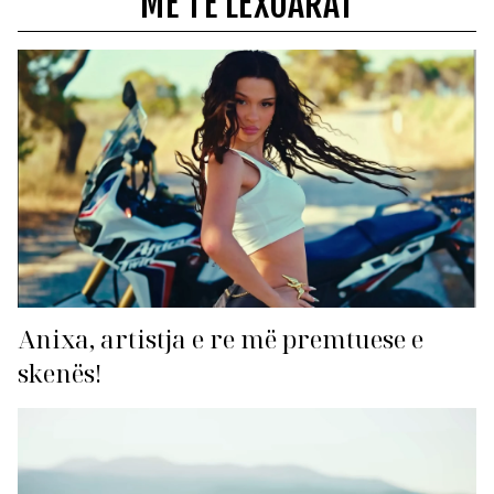
MË TË LEXUARAT
Anixa, artistja e re më premtuese e
skenës!