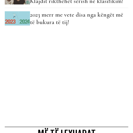
Klajdit rikthehet sërish në klasifikim!
2023 merr me vete disa nga këngët më
të bukura të tij!