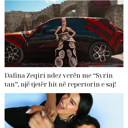
për hitin e verës!
Dafina Zeqiri ndez verën me “Syrin
tan”, një tjetër hit në repertorin e saj!