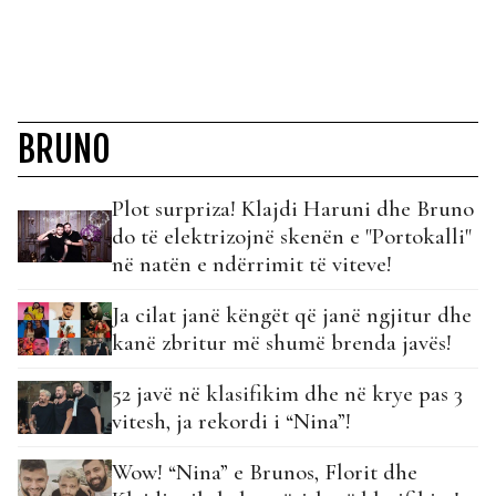
BRUNO
Plot surpriza! Klajdi Haruni dhe Bruno
do të elektrizojnë skenën e "Portokalli"
në natën e ndërrimit të viteve!
Ja cilat janë këngët që janë ngjitur dhe
kanë zbritur më shumë brenda javës!
52 javë në klasifikim dhe në krye pas 3
vitesh, ja rekordi i “Nina”!
Wow! “Nina” e Brunos, Florit dhe