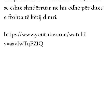
se është shndërruar në hit edhe për ditët
e ftohta të këtij dimri.
https://www.youtube.com/watch?
v=aavIwTqFZfQ