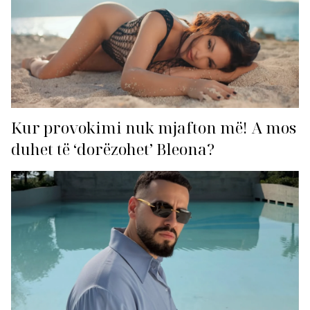
Kur provokimi nuk mjafton më! A mos
duhet të ‘dorëzohet’ Bleona?