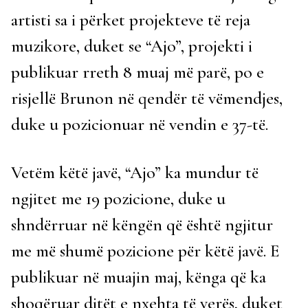
artisti sa i përket projekteve të reja
muzikore, duket se “Ajo”, projekti i
publikuar rreth 8 muaj më parë, po e
risjellë Brunon në qendër të vëmendjes,
duke u pozicionuar në vendin e 37-të.
Vetëm këtë javë, “Ajo” ka mundur të
ngjitet me 19 pozicione, duke u
shndërruar në këngën që është ngjitur
me më shumë pozicione për këtë javë. E
publikuar në muajin maj, kënga që ka
shoqëruar ditët e nxehta të verës, duket