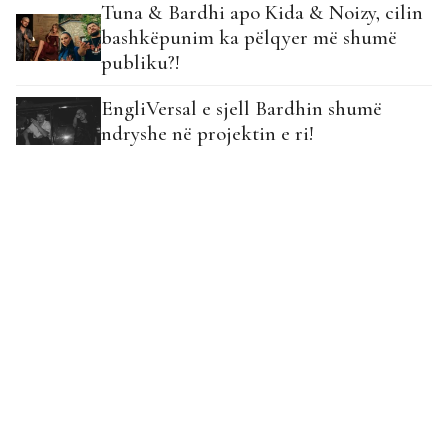
Tuna & Bardhi apo Kida & Noizy, cilin
bashkëpunim ka pëlqyer më shumë
publiku?!
EngliVersal e sjell Bardhin shumë
ndryshe në projektin e ri!