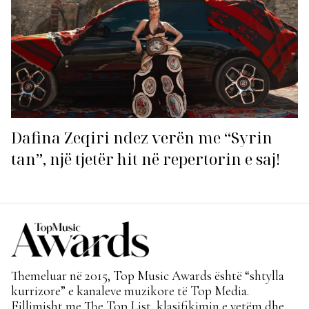
Dafina Zeqiri ndez verën me “Syrin
tan”, një tjetër hit në repertorin e saj!
Themeluar në 2015, Top Music Awards është “shtylla
kurrizore” e kanaleve muzikore të Top Media.
Fillimisht me The Top List, klasifikimin e vetëm dhe