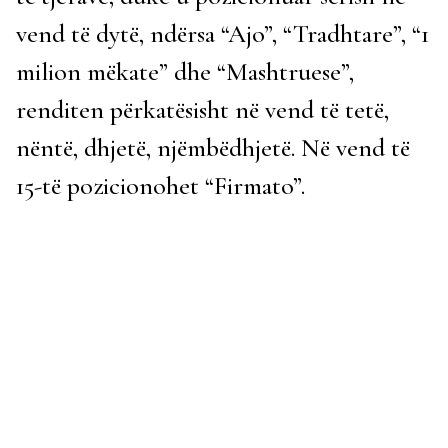
vend të dytë, ndërsa “Ajo”, “Tradhtare”, “1
milion mëkate” dhe “Mashtruese”,
renditen përkatësisht në vend të tetë,
nëntë, dhjetë, njëmbëdhjetë. Në vend të
15-të pozicionohet “Firmato”.