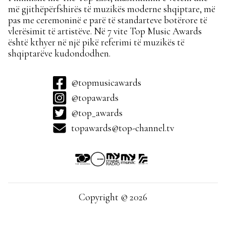
më gjithëpërfshirës të muzikës moderne shqiptare, më
pas me ceremoninë e parë të standarteve botërore të
vlerësimit të artistëve. Në 7 vite Top Music Awards
është kthyer në një pikë referimi të muzikës të
shqiptarëve kudondodhen.
@topmusicawards
@topawards
@top_awards
topawards@top-channel.tv
Copyright © 2026