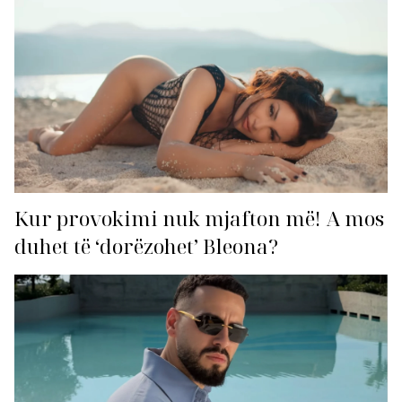
Kur provokimi nuk mjafton më! A mos
duhet të ‘dorëzohet’ Bleona?