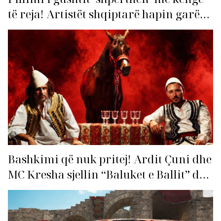
të reja! Artistët shqiptarë hapin garën
për hitin e verës!
Bashkimi që nuk pritej! Ardit Çuni dhe
MC Kresha sjellin “Baluket e Ballit” dhe
ndezin rrjetin!