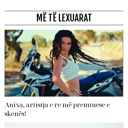
MË TË LEXUARAT
Anixa, artistja e re më premtuese e
skenës!