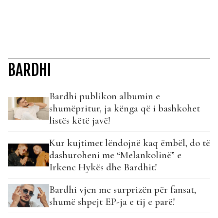
BARDHI
Bardhi publikon albumin e
shumëpritur, ja kënga që i bashkohet
listës këtë javë!
Kur kujtimet lëndojnë kaq ëmbël, do të
dashuroheni me “Melankolinë” e
Irkenc Hykës dhe Bardhit!
Bardhi vjen me surprizën për fansat,
shumë shpejt EP-ja e tij e parë!