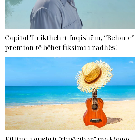
Capital T rikthehet fuqishëm, “Behane”
premton të bëhet fiksimi i radhës!
Fillimi i gushtit "shpërthen" me këngë