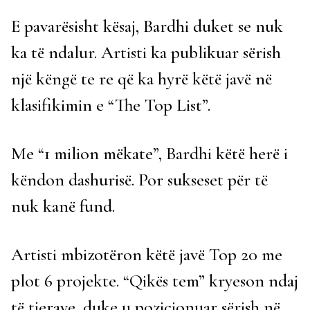
E pavarësisht kësaj, Bardhi duket se nuk
ka të ndalur. Artisti ka publikuar sërish
një këngë te re që ka hyrë këtë javë në
klasifikimin e “The Top List”.
Me “1 milion mëkate”, Bardhi këtë herë i
këndon dashurisë. Por sukseset për të
nuk kanë fund.
Artisti mbizotëron këtë javë Top 20 me
plot 6 projekte. “Qikës tem” kryeson ndaj
të tjerave, duke u pozicionuar sërish në