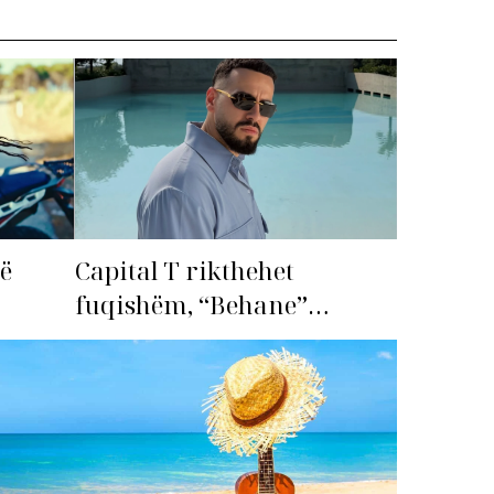
më
Capital T rikthehet
fuqishëm, “Behane”
premton të bëhet fiksimi i
radhës!