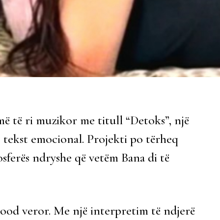
 më të ri muzikor me titull “Detoks”, një
tekst emocional. Projekti po tërheq
osferës ndryshe që vetëm Bana di të
mood veror. Me një interpretim të ndjerë