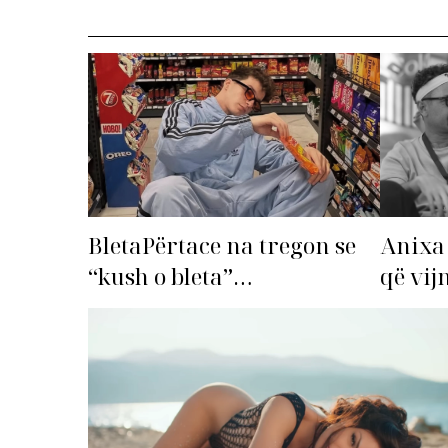
Anixa 
BletaPërtace na tregon se
që vij
“kush o bleta”…
Top Li