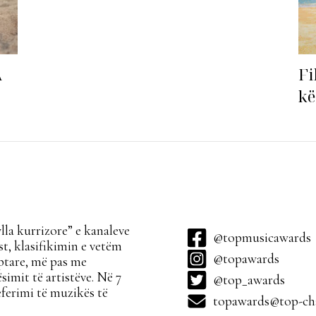
Fi
A
kë
ha
la kurrizore” e kanaleve
@topmusicawards
t, klasifikimin e vetëm
@topawards
ptare, më pas me
simit të artistëve. Në 7
@top_awards
ferimi të muzikës të
topawards@top-cha