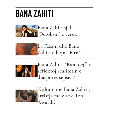
BANA ZAHITI
Bana Zahiti sjell
“Detoksin” e verës…
La Fazani dhe Bana
Zahiti e bojn’ “Fire”…
Bana Zahiti: “Kam qejf të
reflektoj realitetin e
diasporës sepse…”
Njihuni me Bana Zahiti,
artistja më e re e Top
Awards!