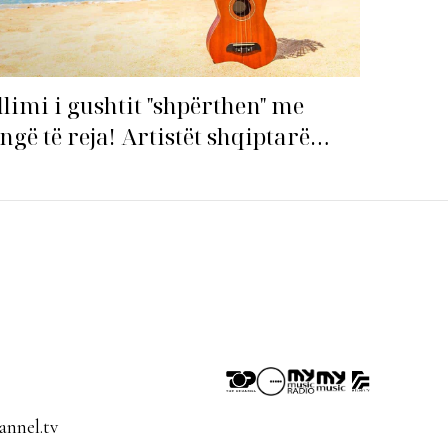
llimi i gushtit "shpërthen" me
ngë të reja! Artistët shqiptarë
pin garën për hitin e verës!
nnel.tv