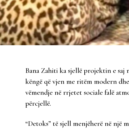
Bana Zahiti ka sjellë projektin e saj
këngë që vjen me ritëm modern dhe 
vëmendje në rrjetet sociale falë atm
përcjellë.
“Detoks” të sjell menjëherë në një 