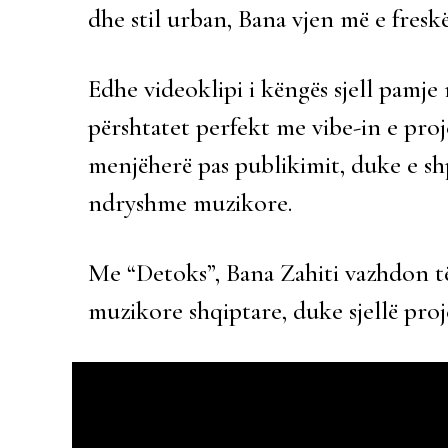
dhe stil urban, Bana vjen më e fresk
Edhe videoklipi i këngës sjell pamje
përshtatet perfekt me vibe-in e proj
menjëherë pas publikimit, duke e s
ndryshme muzikore.
Me “Detoks”, Bana Zahiti vazhdon të
muzikore shqiptare, duke sjellë pro