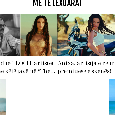
MË TË LEXUARAT
dhe LLOCH, artistët
Anixa, artistja e re 
në këtë javë në “The
premtuese e skenës!
st”!