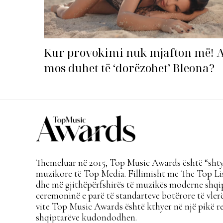
Kur provokimi nuk mjafton më! 
mos duhet të ‘dorëzohet’ Bleona?
Themeluar në 2015, Top Music Awards është “shtyl
muzikore të Top Media. Fillimisht me The Top Lis
dhe më gjithëpërfshirës të muzikës moderne shqi
ceremoninë e parë të standarteve botërore të vlerë
vite Top Music Awards është kthyer në një pikë re
shqiptarëve kudondodhen.