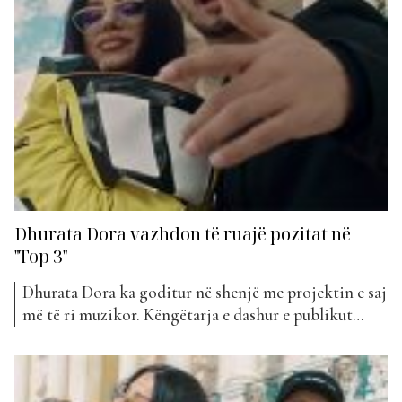
Dhurata Dora vazhdon të ruajë pozitat në
"Top 3"
Dhurata Dora ka goditur në shenjë me projektin e saj
më të ri muzikor. Këngëtarja e dashur e publikut
shqiptar ka vendosur që për këtë projekt muzikor, të
titulluar “Zemër” të bashkojë fuqitë me këngëtarin e
njohur, Soolking. I publikuar vetëm pak javë më parë,