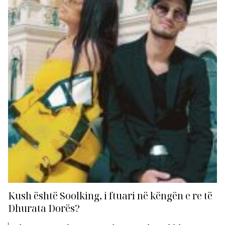
kjo këngë ka arritur të...
Kush është Soolking, i ftuari në këngën e re të
Dhurata Dorës?