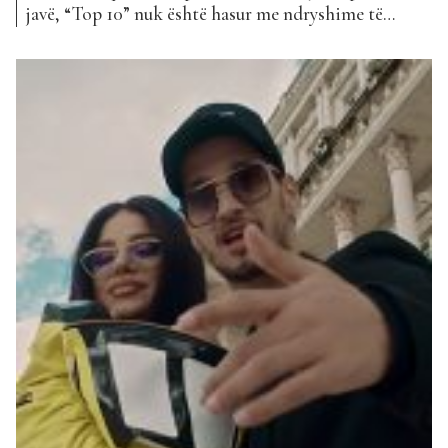
javë, “Top 10” nuk është hasur me ndryshime të
mëdha. Në 10-shen e këngëve më të dëgjuara kemi
vetëm dy hyrje të reja ndërsa pjesa tjetër e këngëve
mbetet e njëjtë, duke humbur nga një ose dy
pozicione. Në vendin...