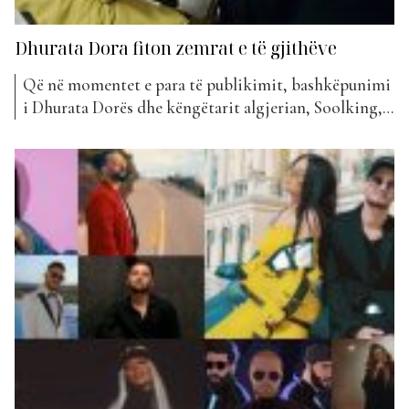
Dhurata Dora fiton zemrat e të gjithëve
Që në momentet e para të publikimit, bashkëpunimi
i Dhurata Dorës dhe këngëtarit algjerian, Soolking, u
pëlqye pafund nga publiku shqiptar. “Zemër” mban
titullin kjo prurje e re muzikore, përmes të cilës
përcillen nota tepër ritmike. Ndërkohë që në javën e
parë të hyrjes në listë kjo këngë renditej në...