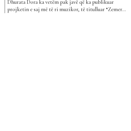
Dhurata Dora ka vetëm pak javë që ka publikuar
projketin e saj më të ri muzikor, të titulluar “Zemer”.
Në këtë këngë, Dhurata ka vendosur të bashkojë
fuqitë me reperin Soolking, i cili edhe pse këndon
frengjisht, i ka dhënë një bukuri të veçantë. Kjo
këngë është shndërruar menjëherë në...