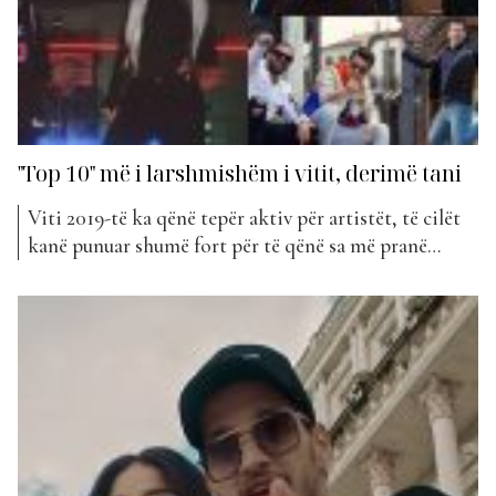
"Top 10" më i larshmishëm i vitit, derimë tani
Viti 2019-të ka qënë tepër aktiv për artistët, të cilët
kanë punuar shumë fort për të qënë sa më pranë
publikut të tyre. Thuajse çdo javë ka patur hyrje të
reja, të cilat kanë rrëmbyer menjëherë vëmendjen e
publikut dhe janë pozicionuar mjaft mirë. Kjo javë, e
cila shënon javën...