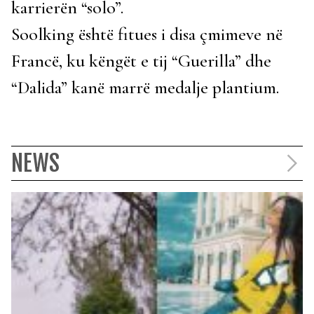
karrierën “solo”.
Soolking është fitues i disa çmimeve në
Francë, ku këngët e tij “Guerilla” dhe
“Dalida” kanë marrë medalje plantium.
NEWS