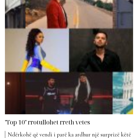
Kidës dhe...
"Top 10" rrotullohet rreth vetes
Ndërkohë që vendi i parë ka ardhur një surprizë këtë