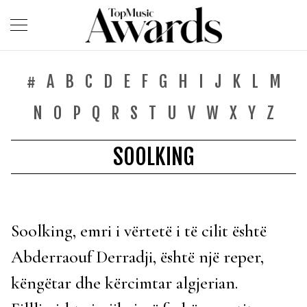
#
A
B
C
D
E
F
G
H
I
J
K
L
M
N
O
P
Q
R
S
T
U
V
W
X
Y
Z
SOOLKING
Soolking, emri i vërtetë i të cilit është
Abderraouf Derradji, është një reper,
këngëtar dhe kërcimtar algjerian.