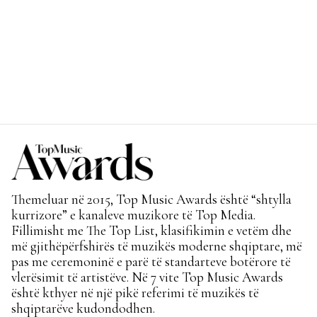
Themeluar në 2015, Top Music Awards është “shtylla
kurrizore” e kanaleve muzikore të Top Media.
Fillimisht me The Top List, klasifikimin e vetëm dhe
më gjithëpërfshirës të muzikës moderne shqiptare, më
pas me ceremoninë e parë të standarteve botërore të
vlerësimit të artistëve. Në 7 vite Top Music Awards
është kthyer në një pikë referimi të muzikës të
shqiptarëve kudondodhen.