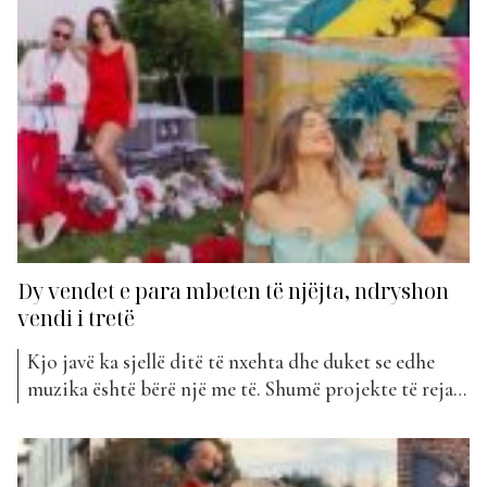
Dy vendet e para mbeten të njëjta, ndryshon
vendi i tretë
Kjo javë ka sjellë ditë të nxehta dhe duket se edhe
muzika është bërë një me të. Shumë projekte të reja i
janë shtuar klasifikimit të kësaj jave, duke sjellë
shumë ndryshime në listë por pavarësisht kësaj vendi
i parë dhe i dytë nuk ka ndryshuar. Bashkëpunimi i