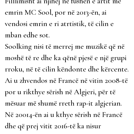
Filllimisht ai njihej në fushën e artit me
emrin MC Sool, por në 2013-ën, ai
vendosi emrin e ri atrtistik, të cilin e
mban edhe sot.
Soolking nisi të merrej me muzikë që në
moshë të re dhe ka qënë pjesë e një grupi
rroku, në të cilin këndonte dhe kërcente.
Ai u zhvendos në Francë në vitin 2008-të
por u rikthye sërish në Algjeri, për të
mësuar më shumë rreth rap-it algjerian.
Në 20014-ën ai u kthye sërish në Francë
dhe që prej vitit 2016-të ka nisur