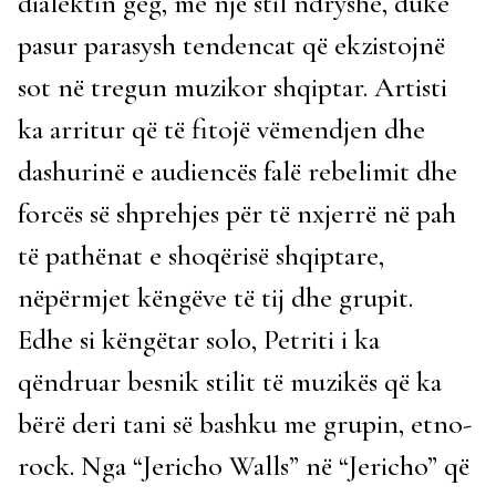
dialektin geg, me një stil ndryshe, duke
pasur parasysh tendencat që ekzistojnë
sot në tregun muzikor shqiptar. Artisti
ka arritur që të fitojë vëmendjen dhe
dashurinë e audiencës falë rebelimit dhe
forcës së shprehjes për të nxjerrë në pah
të pathënat e shoqërisë shqiptare,
nëpërmjet këngëve të tij dhe grupit.
Edhe si këngëtar solo, Petriti i ka
qëndruar besnik stilit të muzikës që ka
bërë deri tani së bashku me grupin, etno-
rock. Nga “Jericho Walls” në “Jericho” që