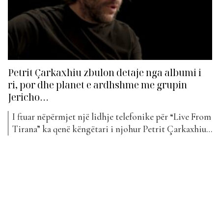
Petrit Çarkaxhiu zbulon detaje nga albumi i
ri, por dhe planet e ardhshme me grupin
Jericho…
I ftuar nëpërmjet një lidhje telefonike për “Live From
Tirana” ka qenë këngëtari i njohur Petrit Çarkaxhiu.
Ai ka publikuar së fundmi projektin e tij më të
fundit të titulluar “Kangë muzgu” që është bërë pjesë
e klasifikimit të 100 këngëve më të mira shqiptare në
“The Top List”, Top...