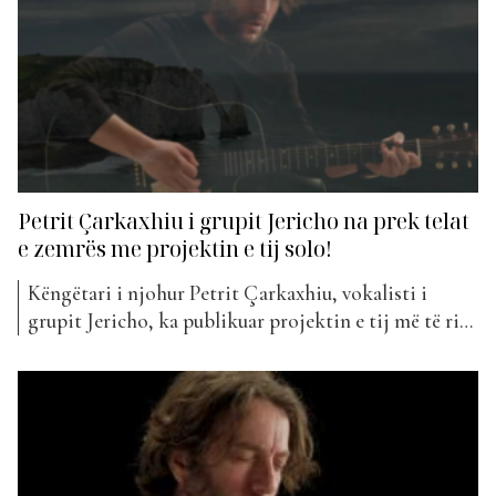
Petrit Çarkaxhiu i grupit Jericho na prek telat
e zemrës me projektin e tij solo!
Këngëtari i njohur Petrit Çarkaxhiu, vokalisti i
grupit Jericho, ka publikuar projektin e tij më të ri
muzikor. Kënga e tij e radhës titullohet “Kangë
Muzgu”. Ky projekt i tij solo, këtë herë jo me grupin
Jericho, është një nga hyrjet e reja të javës në “The
Top List”. Megjithatë,...