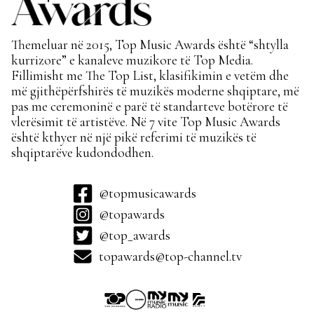
Themeluar në 2015, Top Music Awards është “shtylla
kurrizore” e kanaleve muzikore të Top Media.
Fillimisht me The Top List, klasifikimin e vetëm dhe
më gjithëpërfshirës të muzikës moderne shqiptare, më
pas me ceremoninë e parë të standarteve botërore të
vlerësimit të artistëve. Në 7 vite Top Music Awards
është kthyer në një pikë referimi të muzikës të
shqiptarëve kudondodhen.
@topmusicawards
@topawards
@top_awards
topawards@top-channel.tv