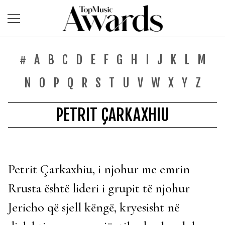
#
A
B
C
D
E
F
G
H
I
J
K
L
M
N
O
P
Q
R
S
T
U
V
W
X
Y
Z
PETRIT ÇARKAXHIU
Petrit Çarkaxhiu, i njohur me emrin
Rrusta është lideri i grupit të njohur
Jericho që sjell këngë, kryesisht në