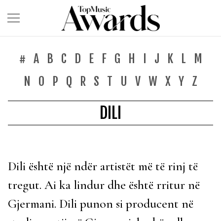
#
A
B
C
D
E
F
G
H
I
J
K
L
M
N
O
P
Q
R
S
T
U
V
W
X
Y
Z
DILI
Dili është një ndër artistët më të rinj të
tregut. Ai ka lindur dhe është rritur në
Gjermani. Dili punon si producent në