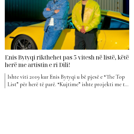
Enis Bytyqi rikthehet pas 5 vitesh në listë, këtë
herë me artistin e ri Dili!
Ishte viti 2019 kur Enis Bytyqi u bë pjesë e “The Top
List” për herë të parë. “Kujtime” ishte projekti me të
cilin ai debutoi në Top Awards. E që nga ajo kohë,
shumë gjëra kanë ndryshuar. Enisi është rritur në
karrierë dhe ka korrur edhe më shumë sukses.
“Kujtime”...