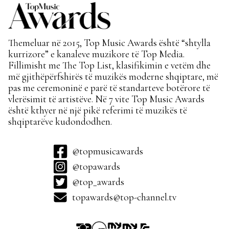
Themeluar në 2015, Top Music Awards është “shtylla
kurrizore” e kanaleve muzikore të Top Media.
Fillimisht me The Top List, klasifikimin e vetëm dhe
më gjithëpërfshirës të muzikës moderne shqiptare, më
pas me ceremoninë e parë të standarteve botërore të
vlerësimit të artistëve. Në 7 vite Top Music Awards
është kthyer në një pikë referimi të muzikës të
shqiptarëve kudondodhen.
@topmusicawards
@topawards
@top_awards
topawards@top-channel.tv