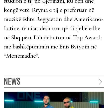
studion e tij në Gjermani, ku bën dhe
këngë vetë. Rryma e tij e preferuar në
muzikë është Reggaeton dhe Amerikano-
Latine, të cilat dëshiron që t’i sjellë edhe
në Shqipëri. Dili debuton në Top Awards
me bashkëpunimin me Enis Bytyqin në
“Menemadhe”.
NEWS