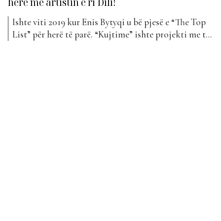
herë me artistin e ri Dili!
Ishte viti 2019 kur Enis Bytyqi u bë pjesë e “The Top
List” për herë të parë. “Kujtime” ishte projekti me të
cilin ai debutoi në Top Awards. E që nga ajo kohë,
shumë gjëra kanë ndryshuar. Enisi është rritur në
karrierë dhe ka korrur edhe më shumë sukses.
“Kujtime”...