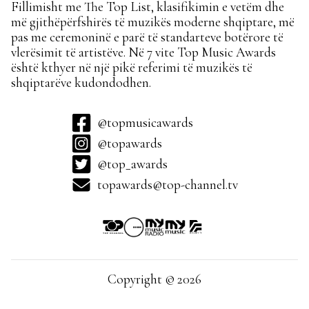
Fillimisht me The Top List, klasifikimin e vetëm dhe
më gjithëpërfshirës të muzikës moderne shqiptare, më
pas me ceremoninë e parë të standarteve botërore të
vlerësimit të artistëve. Në 7 vite Top Music Awards
është kthyer në një pikë referimi të muzikës të
shqiptarëve kudondodhen.
@topmusicawards
@topawards
@top_awards
topawards@top-channel.tv
Copyright © 2026