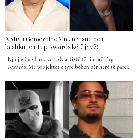
Ardian Gomez dhe Mal, artistët që i
bashkohen Top Awards këtë javë!
Kjo javë sjell me vete dy artistë të rinj në Top
Awards. Me projektet e tyre bëhen për herë të parë
pjesë e “The Top List”. Ja kush janë ata… Mal lindi në
Prishtinë më 20 maj 1997 dhe është djali i këngëtares
së njohur Violeta Kukaj. Në vitin 2023,...