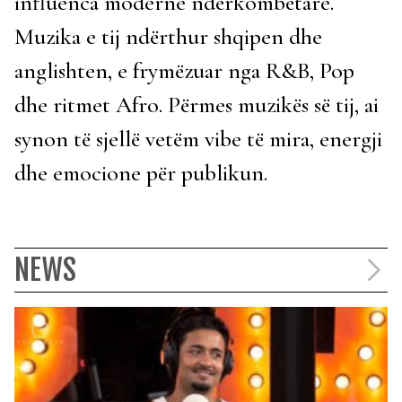
influenca moderne ndërkombëtare.
Muzika e tij ndërthur shqipen dhe
anglishten, e frymëzuar nga R&B, Pop
dhe ritmet Afro. Përmes muzikës së tij, ai
synon të sjellë vetëm vibe të mira, energji
dhe emocione për publikun.
NEWS