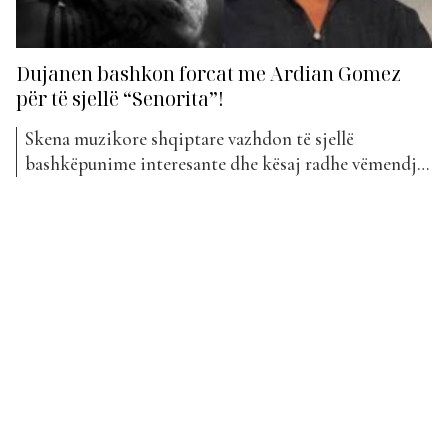
Dujanen bashkon forcat me Ardian Gomez
për të sjellë “Senorita”!
Skena muzikore shqiptare vazhdon të sjellë
bashkëpunime interesante dhe kësaj radhe vëmendja
është te artisti në ngritje Dujanen, i cili ka bashkuar
forcat me Ardian Gomez për projektin më të ri
muzikor me titull “Senorita”. Kënga vjen si një
kombinim i ritmeve moderne latino dhe elementeve
urban, duke krijuar një...