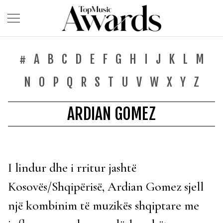
#
A
B
C
D
E
F
G
H
I
J
K
L
M
N
O
P
Q
R
S
T
U
V
W
X
Y
Z
ARDIAN GOMEZ
I lindur dhe i rritur jashtë
Kosovës/Shqipërisë, Ardian Gomez sjell
një kombinim të muzikës shqiptare me