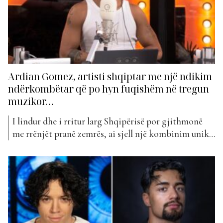
Ardian Gomez, artisti shqiptar me një ndikim
ndërkombëtar që po hyn fuqishëm në tregun
muzikor…
I lindur dhe i rritur larg Shqipërisë por gjithmonë
me rrënjët pranë zemrës, ai sjell një kombinim unik
mes muzikës shqiptare me tinguj modernë
ndërkombëtarë duke bashkuar shqipen dhe
anglishten në një stil që lëviz midis RnB, popit dhe
ritmeve afro. Bëhet fjalë për artistin Ardian Gomez, i
cili së...