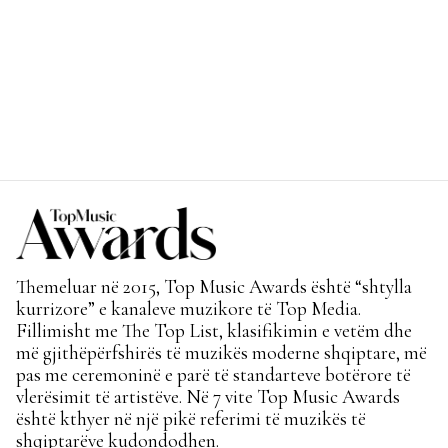
Themeluar në 2015, Top Music Awards është “shtylla
kurrizore” e kanaleve muzikore të Top Media.
Fillimisht me The Top List, klasifikimin e vetëm dhe
më gjithëpërfshirës të muzikës moderne shqiptare, më
pas me ceremoninë e parë të standarteve botërore të
vlerësimit të artistëve. Në 7 vite Top Music Awards
është kthyer në një pikë referimi të muzikës të
shqiptarëve kudondodhen.