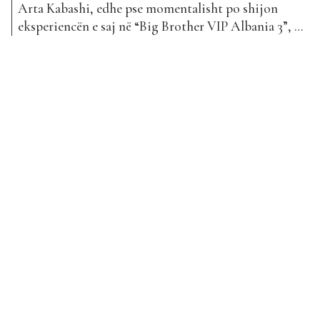
Arta Kabashi, edhe pse momentalisht po shijon
eksperiencën e saj në “Big Brother VIP Albania 3”, ka
sjellë këngën e saj më të re. “Inshallah” është projekti
që erdhi në bashkëpunim me Anso dhe që ka hyrë
këtë javë në klasifikimin e “The Top List”. Ky
bashkëpunim sjell për herë...