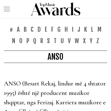
#
A
B
C
D
E
F
G
H
I
J
K
L
M
N
O
P
Q
R
S
T
U
V
W
X
Y
Z
ANSO
ANSO (Besart Rekaj, lindur më 4 shtator
1995) është një producent muzikor
shqiptar, nga Ferizaj. Karriera muzikore e