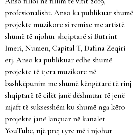
Anso filloi në fillim të vitit 2019,
profesionalisht. Anso ka publikuar shumë
projekte muzikore si remixe me artistë
shumë të njohur shqiptarë si Butrint
Imeri, Numen, Capital T, Dafina Zeqiri
etj. Anso ka publikuar edhe shumë
projekte të tjera muzikore në
bashkëpunim me shumë këngëtarë të rinj
shqiptarë të cilët janë dëshmuar të jenë
mjaft të suksesshëm ku shumë nga këto
projekte janë lançuar në kanalet
YouTube, një prej tyre më i njohur