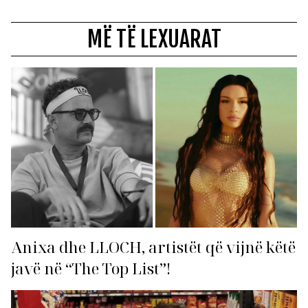
MË TË LEXUARAT
Anixa dhe LLOCH, artistët që vijnë këtë
javë në “The Top List”!