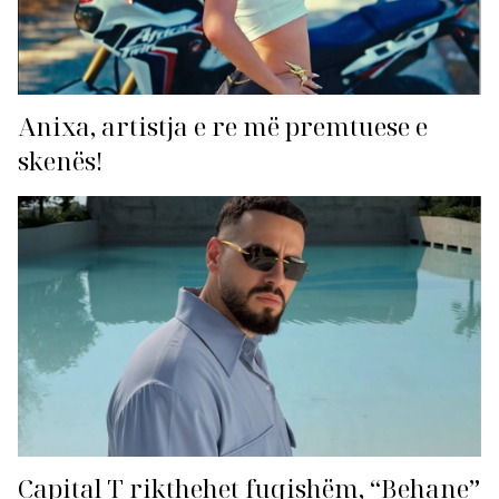
Anixa, artistja e re më premtuese e
skenës!
Capital T rikthehet fuqishëm, “Behane”