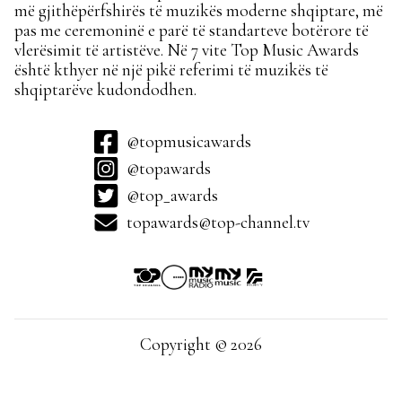
më gjithëpërfshirës të muzikës moderne shqiptare, më
pas me ceremoninë e parë të standarteve botërore të
vlerësimit të artistëve. Në 7 vite Top Music Awards
është kthyer në një pikë referimi të muzikës të
shqiptarëve kudondodhen.
@topmusicawards
@topawards
@top_awards
topawards@top-channel.tv
Copyright © 2026