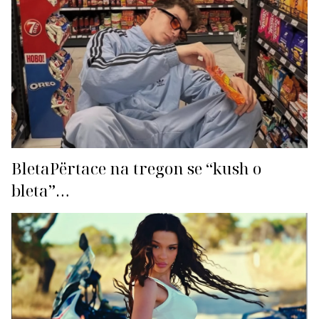
BletaPërtace na tregon se “kush o
bleta”…