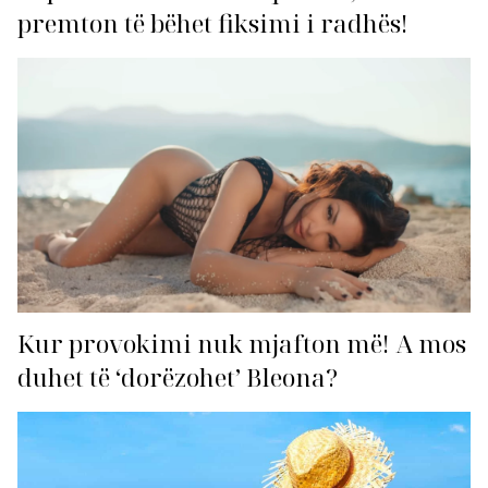
premton të bëhet fiksimi i radhës!
Kur provokimi nuk mjafton më! A mos
duhet të ‘dorëzohet’ Bleona?