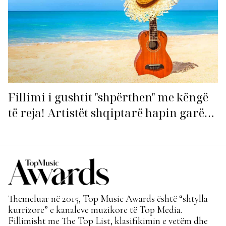
Fillimi i gushtit "shpërthen" me këngë
të reja! Artistët shqiptarë hapin garën
për hitin e verës!
Themeluar në 2015, Top Music Awards është “shtylla
kurrizore” e kanaleve muzikore të Top Media.
Fillimisht me The Top List, klasifikimin e vetëm dhe