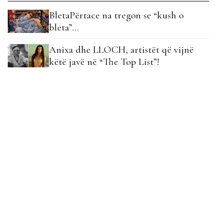
BletaPërtace na tregon se “kush o
bleta”…
Anixa dhe LLOCH, artistët që vijnë
këtë javë në “The Top List”!