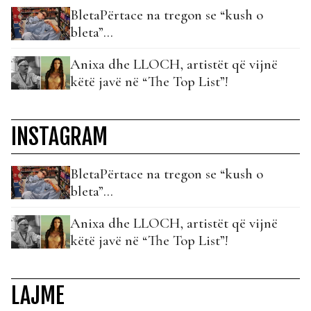
BletaPërtace na tregon se “kush o
bleta”…
Anixa dhe LLOCH, artistët që vijnë
këtë javë në “The Top List”!
INSTAGRAM
BletaPërtace na tregon se “kush o
bleta”…
Anixa dhe LLOCH, artistët që vijnë
këtë javë në “The Top List”!
LAJME