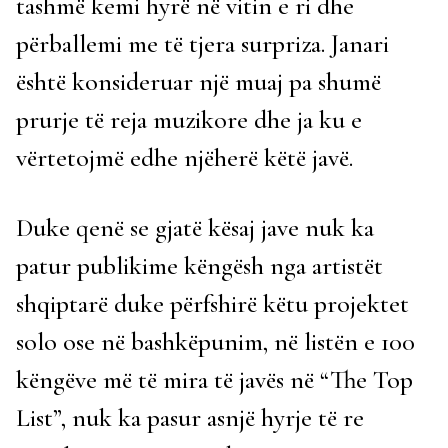
tashmë kemi hyrë në vitin e ri dhe
përballemi me të tjera surpriza. Janari
është konsideruar një muaj pa shumë
prurje të reja muzikore dhe ja ku e
vërtetojmë edhe njëherë këtë javë.
Duke qenë se gjatë kësaj jave nuk ka
patur publikime këngësh nga artistët
shqiptarë duke përfshirë këtu projektet
solo ose në bashkëpunim, në listën e 100
këngëve më të mira të javës në “The Top
List”, nuk ka pasur asnjë hyrje të re