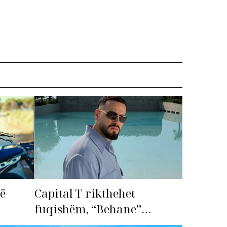
më
Capital T rikthehet
fuqishëm, “Behane”
premton të bëhet fiksimi i