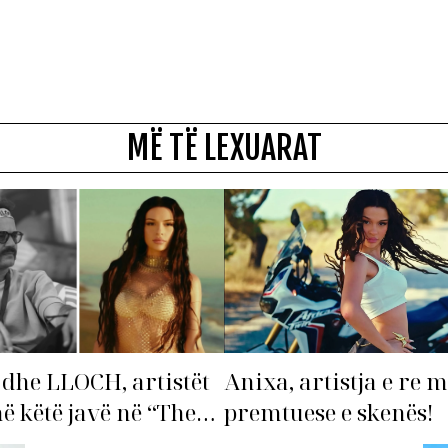
MË TË LEXUARAT
dhe LLOCH, artistët
Anixa, artistja e re 
në këtë javë në “The
premtuese e skenës!
st”!