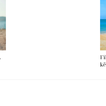
Fi
A
kë
ha