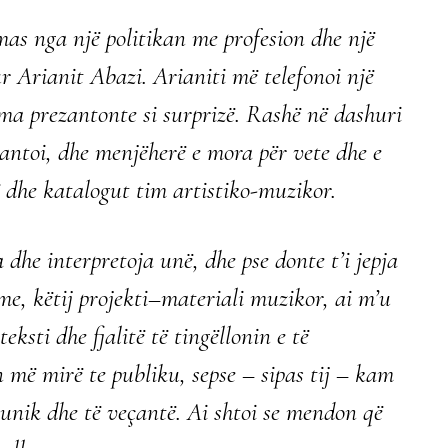
as nga një politikan me profesion dhe një
r Arianit Abazi. Arianiti më telefonoi një
 ma prezantonte si surprizë. Rashë në dashuri
antoi, dhe menjëherë e mora për vete dhe e
ë dhe katalogut tim artistiko-muzikor.
 dhe interpretoja unë, dhe pse donte t’i jepja
e, këtij projekti–materiali muzikor, ai m’u
eksti dhe fjalitë të tingëllonin e të
 më mirë te publiku, sepse – sipas tij – kam
 unik dhe të veçantë. Ai shtoi se mendon që