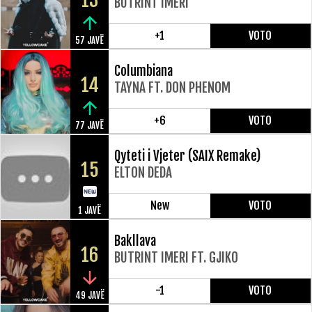
13
BUTRINT IMERI
+1
VOTO
57 JAVË
Columbiana
14
TAYNA FT. DON PHENOM
+6
VOTO
77 JAVË
Qyteti i Vjeter (SAIX Remake)
15
ELTON DEDA
New
VOTO
1 JAVË
Bakllava
16
BUTRINT IMERI FT. GJIKO
-1
VOTO
49 JAVË