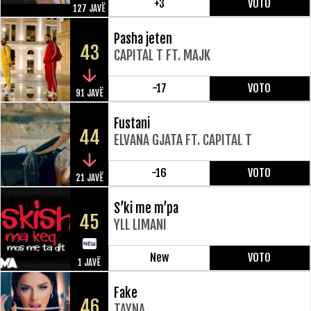
+3
VOTO
127 JAVË
Pasha jeten
43
CAPITAL T FT. MAJK
-17
VOTO
91 JAVË
Fustani
44
ELVANA GJATA FT. CAPITAL T
-16
VOTO
21 JAVË
S’ki me m’pa
45
YLL LIMANI
New
VOTO
1 JAVË
Fake
46
TAYNA