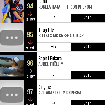
Cohu
94
RONELA HAJATI FT. DON PHENOM
-8
VOTO
25 JAVË
Thug Life
95
BLLEKI X MC KRESHA X LUAR
-37
VOTO
3 JAVË
Shpirt Fukara
96
AUREL THËLLIMI
=
VOTO
12 JAVË
Enigme
97
ART ABAZI FT. MC KRESHA
-3
VOTO