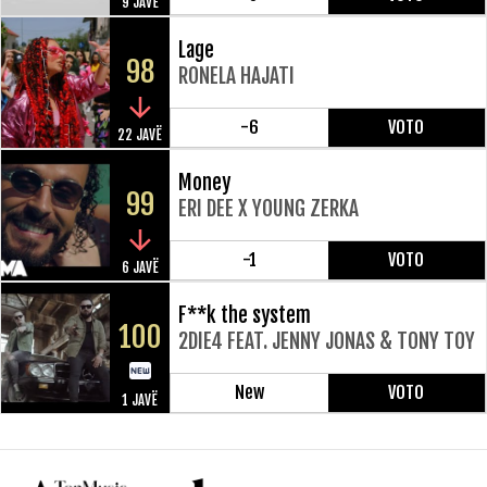
9 JAVË
Lage
98
RONELA HAJATI
-6
VOTO
22 JAVË
Money
99
ERI DEE X YOUNG ZERKA
-1
VOTO
6 JAVË
F**k the system
100
2DIE4 FEAT. JENNY JONAS & TONY TOY
New
VOTO
1 JAVË