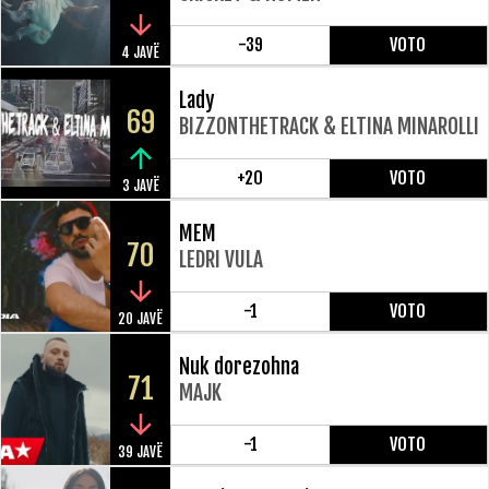
-39
VOTO
4 JAVË
Lady
69
BIZZONTHETRACK & ELTINA MINAROLLI
+20
VOTO
3 JAVË
MEM
70
LEDRI VULA
-1
VOTO
20 JAVË
Nuk dorezohna
71
MAJK
-1
VOTO
39 JAVË