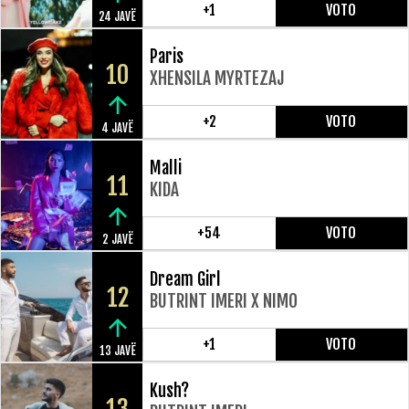
+1
VOTO
24 JAVË
Paris
10
XHENSILA MYRTEZAJ
+2
VOTO
4 JAVË
Malli
11
KIDA
+54
VOTO
2 JAVË
Dream Girl
12
BUTRINT IMERI X NIMO
+1
VOTO
13 JAVË
Kush?