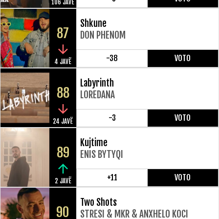
106 JAVË
Shkune
87
DON PHENOM
-38
VOTO
4 JAVË
Labyrinth
88
LOREDANA
-3
VOTO
24 JAVË
Kujtime
89
ENIS BYTYQI
+11
VOTO
2 JAVË
Two Shots
90
STRESI & MKR & ANXHELO KOCI