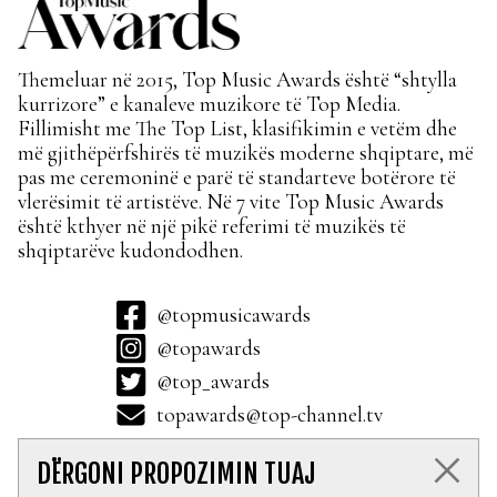
Themeluar në 2015, Top Music Awards është “shtylla
kurrizore” e kanaleve muzikore të Top Media.
Fillimisht me The Top List, klasifikimin e vetëm dhe
më gjithëpërfshirës të muzikës moderne shqiptare, më
pas me ceremoninë e parë të standarteve botërore të
vlerësimit të artistëve. Në 7 vite Top Music Awards
është kthyer në një pikë referimi të muzikës të
shqiptarëve kudondodhen.
@topmusicawards
@topawards
@top_awards
topawards@top-channel.tv
DËRGONI PROPOZIMIN TUAJ