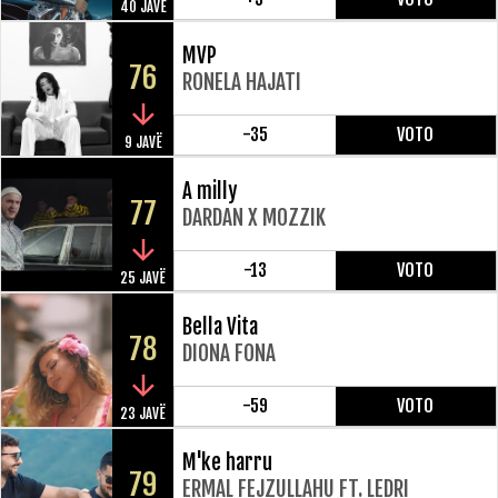
40 JAVË
MVP
76
RONELA HAJATI
-35
VOTO
9 JAVË
A milly
77
DARDAN X MOZZIK
-13
VOTO
25 JAVË
Bella Vita
78
DIONA FONA
-59
VOTO
23 JAVË
M'ke harru
79
ERMAL FEJZULLAHU FT. LEDRI