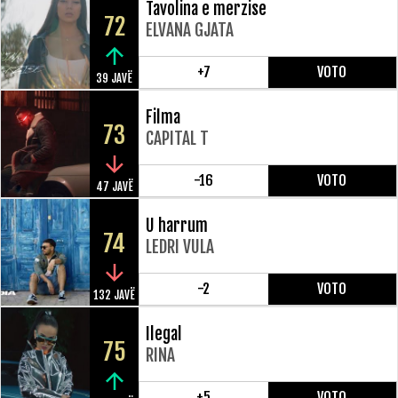
Tavolina e merzise
72
ELVANA GJATA
+7
VOTO
39 JAVË
Filma
73
CAPITAL T
-16
VOTO
47 JAVË
U harrum
74
LEDRI VULA
-2
VOTO
132 JAVË
Ilegal
75
RINA
+5
VOTO