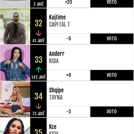
+20
VOTO
2 JAVË
Kujtime
32
CAPITAL T
-5
VOTO
41 JAVË
Anderr
33
KIDA
+6
VOTO
142 JAVË
Shqipe
34
TAYNA
-3
VOTO
73 JAVË
Kce
35
KIDA