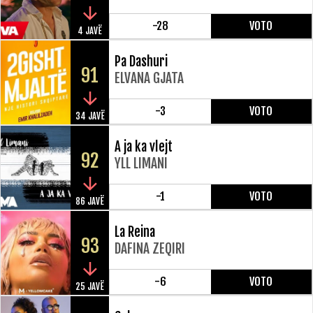
-28
VOTO
4 JAVË
Pa Dashuri
91
ELVANA GJATA
-3
VOTO
34 JAVË
A ja ka vlejt
92
YLL LIMANI
-1
VOTO
86 JAVË
La Reina
93
DAFINA ZEQIRI
-6
VOTO
25 JAVË