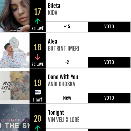
Bileta
17
KIDA
+15
VOTO
80 JAVË
Alea
18
BUTRINT IMERI
-2
VOTO
73 JAVË
Done With You
19
ANDI DHOSKA
New
VOTO
1 JAVË
Tonight
20
VIN VELI X LORÈ