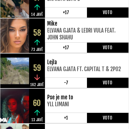
+17
VOTO
14 JAVË
Mike
ELVANA GJATA & LEDRI VULA FEAT.
58
JOHN SHAHU
+17
VOTO
73 JAVË
Lejla
59
ELVANA GJATA FT. CAPITAL T & 2PO2
-7
VOTO
162 JAVË
Pse je me to
60
YLL LIMANI
+1
VOTO
13 JAVË