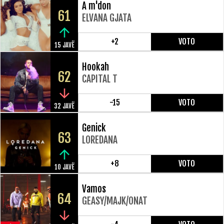
A m'don
61
ELVANA GJATA
+2
VOTO
15 JAVË
Hookah
62
CAPITAL T
-15
VOTO
32 JAVË
Genick
63
LOREDANA
+8
VOTO
10 JAVË
Vamos
64
GEASY/MAJK/ONAT