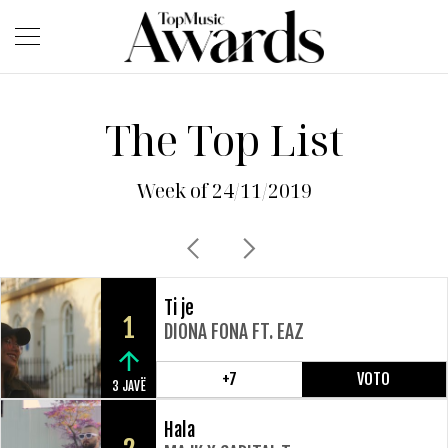
The Top List
Week of 24/11/2019
Ti je
1
DIONA FONA FT. EAZ
+7
VOTO
3 JAVË
Hala