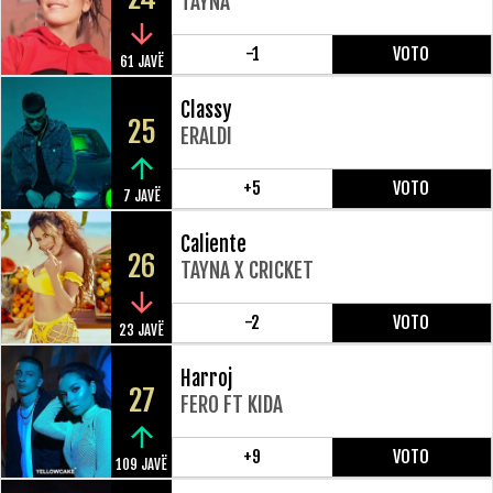
TAYNA
-1
VOTO
61 JAVË
Classy
25
ERALDI
+5
VOTO
7 JAVË
Caliente
26
TAYNA X CRICKET
-2
VOTO
23 JAVË
Harroj
27
FERO FT KIDA
+9
VOTO
109 JAVË