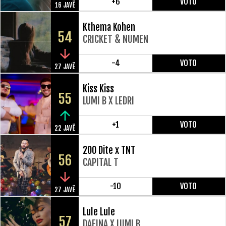
+6
VOTO
16 JAVË
Kthema Kohen
54
CRICKET & NUMEN
-4
VOTO
27 JAVË
Kiss Kiss
55
LUMI B X LEDRI
+1
VOTO
22 JAVË
200 Dite x TNT
56
CAPITAL T
-10
VOTO
27 JAVË
Lule Lule
57
DAFINA X LUMI B