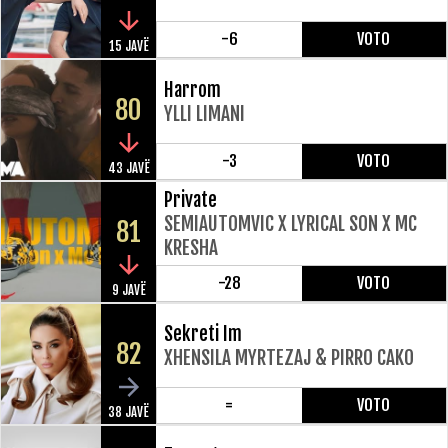
-6
VOTO
15 JAVË
Harrom
80
YLLI LIMANI
-3
VOTO
43 JAVË
Private
SEMIAUTOMVIC X LYRICAL SON X MC
81
KRESHA
-28
VOTO
9 JAVË
Sekreti Im
82
XHENSILA MYRTEZAJ & PIRRO CAKO
=
VOTO
38 JAVË