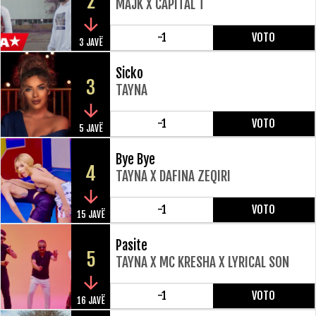
2
MAJK X CAPITAL T
-1
VOTO
3 JAVË
Sicko
3
TAYNA
-1
VOTO
5 JAVË
Bye Bye
4
TAYNA X DAFINA ZEQIRI
-1
VOTO
15 JAVË
Pasite
5
TAYNA X MC KRESHA X LYRICAL SON
-1
VOTO
16 JAVË