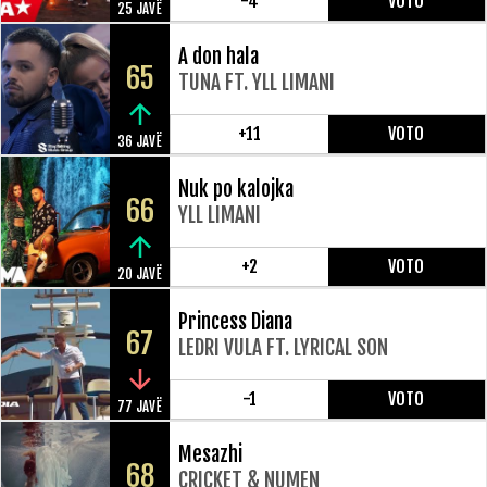
-4
VOTO
25 JAVË
A don hala
65
TUNA FT. YLL LIMANI
+11
VOTO
36 JAVË
Nuk po kalojka
66
YLL LIMANI
+2
VOTO
20 JAVË
Princess Diana
67
LEDRI VULA FT. LYRICAL SON
-1
VOTO
77 JAVË
Mesazhi
68
CRICKET & NUMEN