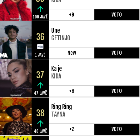
+9
VOTO
100 JAVË
Une
36
GETINJO
New
VOTO
1 JAVË
Ka je
37
KIDA
+6
VOTO
47 JAVË
Ring Ring
38
TAYNA
+2
VOTO
40 JAVË