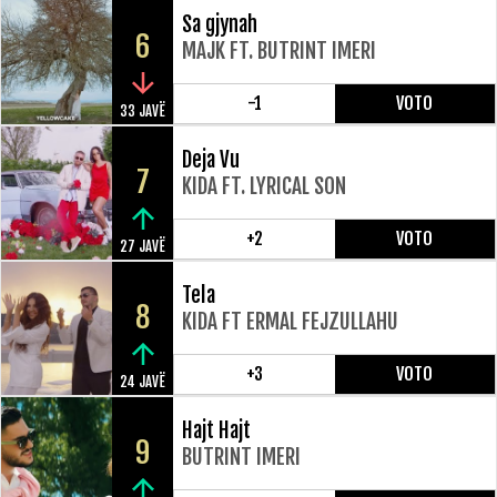
Sa gjynah
6
MAJK FT. BUTRINT IMERI
-1
VOTO
33 JAVË
Deja Vu
7
KIDA FT. LYRICAL SON
+2
VOTO
27 JAVË
Tela
8
KIDA FT ERMAL FEJZULLAHU
+3
VOTO
24 JAVË
Hajt Hajt
9
BUTRINT IMERI