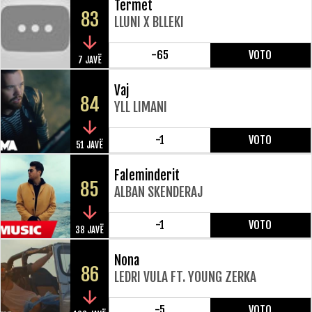
Termet
83
LLUNI X BLLEKI
-65
VOTO
7 JAVË
Vaj
84
YLL LIMANI
-1
VOTO
51 JAVË
Faleminderit
85
ALBAN SKENDERAJ
-1
VOTO
38 JAVË
Nona
86
LEDRI VULA FT. YOUNG ZERKA
-5
VOTO