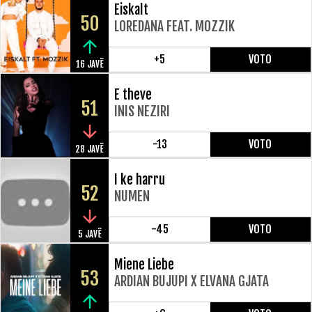
Eiskalt
50
LOREDANA FEAT. MOZZIK
+5
VOTO
16 JAVË
E theve
51
INIS NEZIRI
-13
VOTO
28 JAVË
I ke harru
52
NUMEN
-45
VOTO
5 JAVË
Miene Liebe
53
ARDIAN BUJUPI X ELVANA GJATA