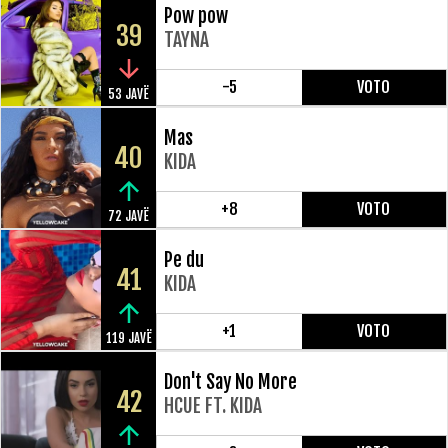
Pow pow
39
TAYNA
-5
VOTO
53 JAVË
Mas
40
KIDA
+8
VOTO
72 JAVË
Pe du
41
KIDA
+1
VOTO
119 JAVË
Don't Say No More
42
HCUE FT. KIDA