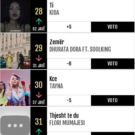
Ti
28
KIDA
+5
VOTO
92 JAVË
Zemër
29
DHURATA DORA FT. SOOLKING
-8
VOTO
31 JAVË
Kce
30
TAYNA
-5
VOTO
37 JAVË
Thjesht te du
31
FLORI MUMAJESI