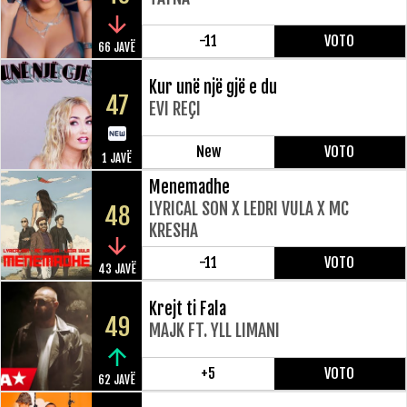
-11
VOTO
66 JAVË
Kur unë një gjë e du
47
EVI REÇI
New
VOTO
1 JAVË
Menemadhe
LYRICAL SON X LEDRI VULA X MC
48
KRESHA
-11
VOTO
43 JAVË
Krejt ti Fala
49
MAJK FT. YLL LIMANI
+5
VOTO
62 JAVË