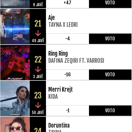
+47
VOTO
9 JAVË
Aje
21
TAYNA X LEDRI
-4
VOTO
49 JAVË
Ring Ring
22
DAFINA ZEQIRI FT. VARROSI
-16
VOTO
3 JAVË
Merri Krejt
23
KIDA
-1
VOTO
58 JAVË
Doruntina
24