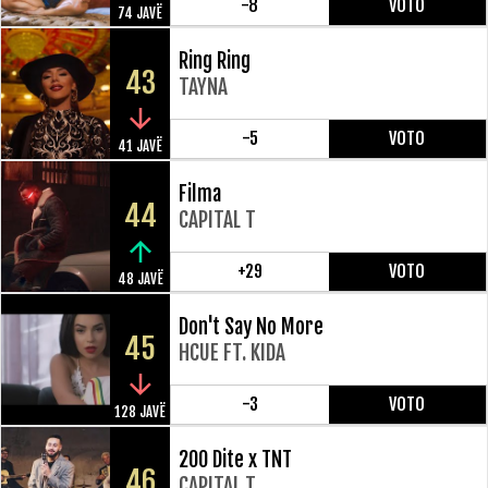
-8
VOTO
74 JAVË
Ring Ring
43
TAYNA
-5
VOTO
41 JAVË
Filma
44
CAPITAL T
+29
VOTO
48 JAVË
Don't Say No More
45
HCUE FT. KIDA
-3
VOTO
128 JAVË
200 Dite x TNT
46
CAPITAL T