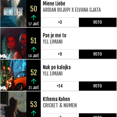
Miene Liebe
50
ARDIAN BUJUPI X ELVANA GJATA
+3
VOTO
17 JAVË
Pse je me to
51
YLL LIMANI
+9
VOTO
14 JAVË
Nuk po kalojka
52
YLL LIMANI
+14
VOTO
21 JAVË
Kthema Kohen
53
CRICKET & NUMEN