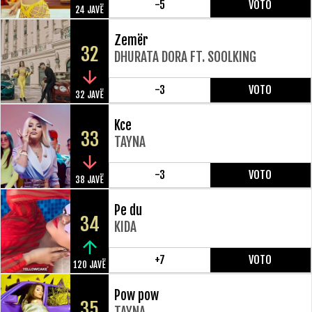
-5
VOTO
24 JAVË
Zemër
32
DHURATA DORA FT. SOOLKING
-3
VOTO
32 JAVË
Kce
33
TAYNA
-3
VOTO
38 JAVË
Pe du
34
KIDA
+7
VOTO
120 JAVË
Pow pow
35
TAYNA