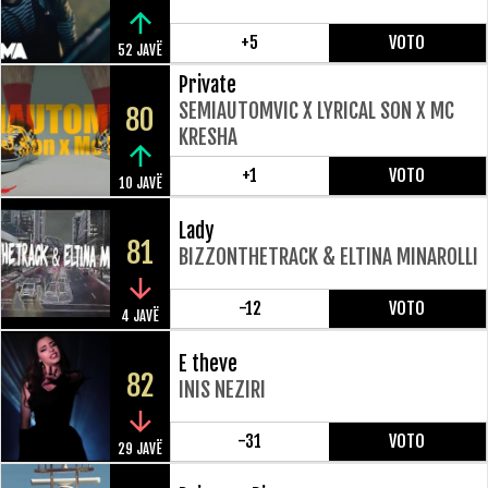
+5
VOTO
52 JAVË
Private
SEMIAUTOMVIC X LYRICAL SON X MC
80
KRESHA
+1
VOTO
10 JAVË
Lady
81
BIZZONTHETRACK & ELTINA MINAROLLI
-12
VOTO
4 JAVË
E theve
82
INIS NEZIRI
-31
VOTO
29 JAVË