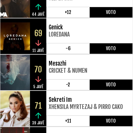
+12
VOTO
44 JAVË
Genick
69
LOREDANA
-6
VOTO
11 JAVË
Mesazhi
70
CRICKET & NUMEN
-2
VOTO
5 JAVË
Sekreti Im
71
XHENSILA MYRTEZAJ & PIRRO CAKO
+11
VOTO
39 JAVË