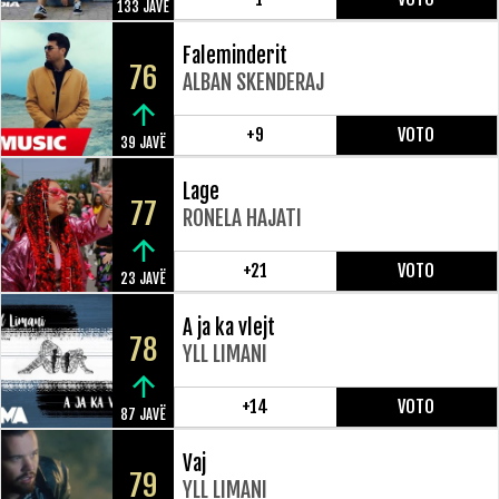
133 JAVË
Faleminderit
76
ALBAN SKENDERAJ
+9
VOTO
39 JAVË
Lage
77
RONELA HAJATI
+21
VOTO
23 JAVË
A ja ka vlejt
78
YLL LIMANI
+14
VOTO
87 JAVË
Vaj
79
YLL LIMANI