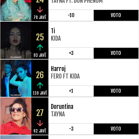
TAYNA FT. DON PHENOM
-10
VOTO
78 JAVË
Ti
25
KIDA
+3
VOTO
93 JAVË
Harroj
26
FERO FT KIDA
+1
VOTO
110 JAVË
Doruntina
27
TAYNA
-3
VOTO
62 JAVË