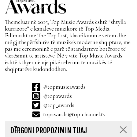
Themeluar në 2015, Top Music Awards është “shtylla
kurrizore” e kanaleve muzikore të Top Media.
Fillimisht me The Top List, klasifikimin e vetëm dhe
më gjithëpërfshirës të muzikës moderne shqiptare, më
pas me ceremoninë e parë të standarteve botërore të
vlerësimit të artistëve. Në 7 vite Top Music Awards
është kthyer në një pikë referimi të muzikës të
shqiptarëve kudondodhen.
@topmusicawards
@topawards
@top_awards
topawards@top-channel.tv
DËRGONI PROPOZIMIN TUAJ