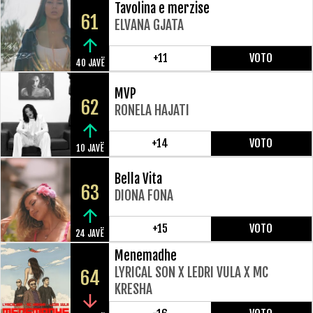
Tavolina e merzise
61
ELVANA GJATA
+11
VOTO
40 JAVË
MVP
62
RONELA HAJATI
+14
VOTO
10 JAVË
Bella Vita
63
DIONA FONA
+15
VOTO
24 JAVË
Menemadhe
LYRICAL SON X LEDRI VULA X MC
64
KRESHA