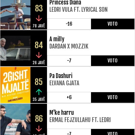
Princess Diana
83
LEDRI VULA FT. LYRICAL SON
-16
VOTO
78 JAVË
A milly
84
DARDAN X MOZZIK
-7
VOTO
26 JAVË
Pa Dashuri
85
ELVANA GJATA
+6
VOTO
35 JAVË
M'ke harru
86
ERMAL FEJZULLAHU FT. LEDRI
-7
VOTO