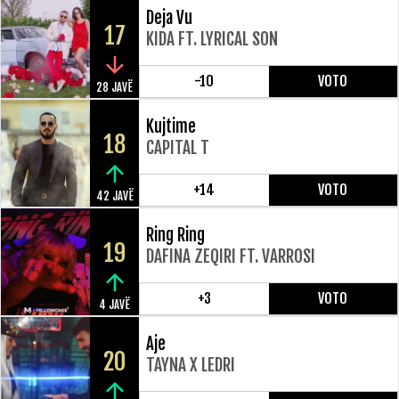
Deja Vu
17
KIDA FT. LYRICAL SON
-10
VOTO
28 JAVË
Kujtime
18
CAPITAL T
+14
VOTO
42 JAVË
Ring Ring
19
DAFINA ZEQIRI FT. VARROSI
+3
VOTO
4 JAVË
Aje
20
TAYNA X LEDRI