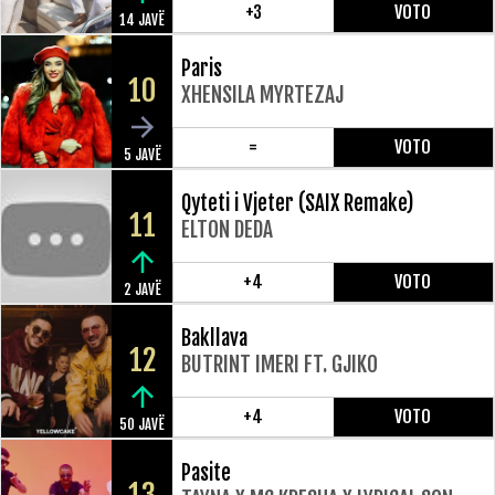
+3
VOTO
14 JAVË
Paris
10
XHENSILA MYRTEZAJ
=
VOTO
5 JAVË
Qyteti i Vjeter (SAIX Remake)
11
ELTON DEDA
+4
VOTO
2 JAVË
Bakllava
12
BUTRINT IMERI FT. GJIKO
+4
VOTO
50 JAVË
Pasite