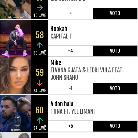
=
VOTO
15 JAVË
Hookah
58
CAPITAL T
+4
VOTO
33 JAVË
Mike
ELVANA GJATA & LEDRI VULA FEAT.
59
JOHN SHAHU
-1
VOTO
74 JAVË
A don hala
60
TUNA FT. YLL LIMANI
+5
VOTO
37 JAVË