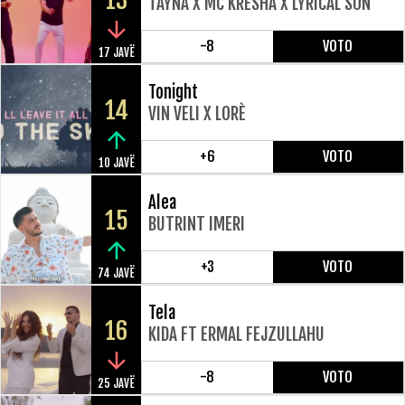
13
TAYNA X MC KRESHA X LYRICAL SON
-8
VOTO
17 JAVË
Tonight
14
VIN VELI X LORÈ
+6
VOTO
10 JAVË
Alea
15
BUTRINT IMERI
+3
VOTO
74 JAVË
Tela
16
KIDA FT ERMAL FEJZULLAHU
-8
VOTO
25 JAVË