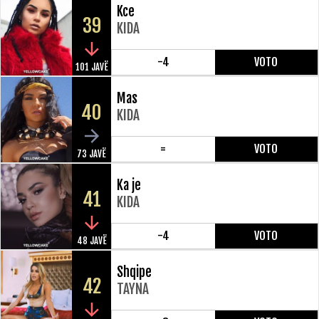
Kce
39
KIDA
-4
VOTO
101 JAVË
Mas
40
KIDA
=
VOTO
73 JAVË
Ka je
41
KIDA
-4
VOTO
48 JAVË
Shqipe
42
TAYNA