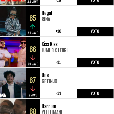
-16
VOTO
44 JAVË
Ilegal
65
RINA
+10
VOTO
41 JAVË
Kiss Kiss
66
LUMI B X LEDRI
-11
VOTO
23 JAVË
Une
67
GETINJO
-31
VOTO
2 JAVË
Harrom
68
YLLI LIMANI