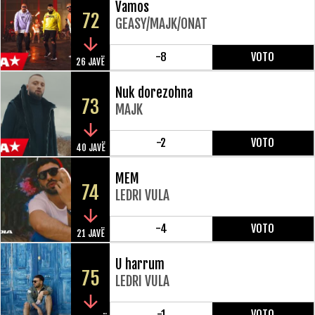
Vamos
72
GEASY/MAJK/ONAT
-8
VOTO
26 JAVË
Nuk dorezohna
73
MAJK
-2
VOTO
40 JAVË
MEM
74
LEDRI VULA
-4
VOTO
21 JAVË
U harrum
75
LEDRI VULA
-1
VOTO