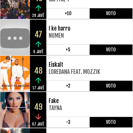
+10
VOTO
28 JAVË
I ke harru
47
NUMEN
+5
VOTO
6 JAVË
Eiskalt
48
LOREDANA FEAT. MOZZIK
+2
VOTO
17 JAVË
Fake
49
TAYNA
-3
VOTO
67 JAVË