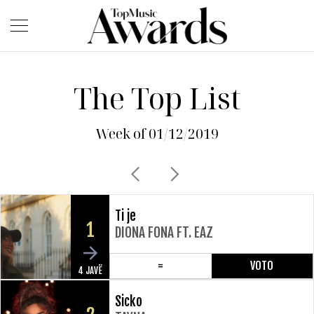
The Top List
Week of 01/12/2019
Ti je
1
DIONA FONA FT. EAZ
=
VOTO
4 JAVË
Sicko