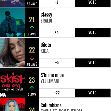
+1
VOTO
50 JAVË
Classy
21
ERALDI
+4
VOTO
8 JAVË
Bileta
22
KIDA
-5
VOTO
81 JAVË
S’ki me m’pa
23
YLL LIMANI
+22
VOTO
2 JAVË
Columbiana
24