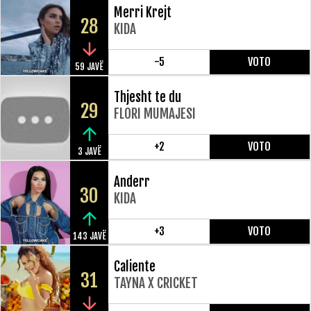
Merri Krejt
28
KIDA
-5
VOTO
59 JAVË
Thjesht te du
29
FLORI MUMAJESI
+2
VOTO
3 JAVË
Anderr
30
KIDA
+3
VOTO
143 JAVË
Caliente
31
TAYNA X CRICKET