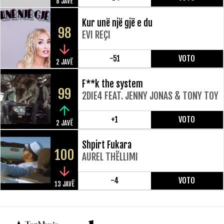
8 JAVË
Kur unë një gjë e du
98
EVI REÇI
-51
VOTO
2 JAVË
F**k the system
99
2DIE4 FEAT. JENNY JONAS & TONY TOY
+1
VOTO
2 JAVË
Shpirt Fukara
100
AUREL THËLLIMI
-4
VOTO
13 JAVË