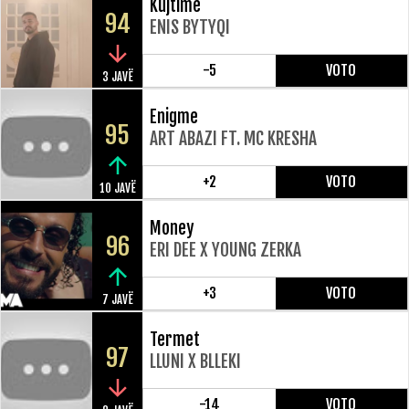
Kujtime
94
ENIS BYTYQI
-5
VOTO
3 JAVË
Enigme
95
ART ABAZI FT. MC KRESHA
+2
VOTO
10 JAVË
Money
96
ERI DEE X YOUNG ZERKA
+3
VOTO
7 JAVË
Termet
97
LLUNI X BLLEKI
-14
VOTO