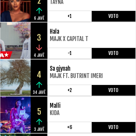
2
TAYNA
+1
VOTO
6 JAVË
Hala
3
MAJK X CAPITAL T
-1
VOTO
4 JAVË
Sa gjynah
4
MAJK FT. BUTRINT IMERI
+2
VOTO
34 JAVË
Malli
5
KIDA
+6
VOTO
3 JAVË