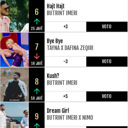
Hajt Hajt
6
BUTRINT IMERI
+3
VOTO
25 JAVË
Bye Bye
7
TAYNA X DAFINA ZEQIRI
-3
VOTO
16 JAVË
Kush?
8
BUTRINT IMERI
+5
VOTO
58 JAVË
Dream Girl
9
BUTRINT IMERI X NIMO