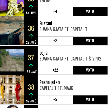
+4
VOTO
54 JAVË
Fustani
36
ELVANA GJATA FT. CAPITAL T
+8
VOTO
22 JAVË
Lejla
37
ELVANA GJATA FT. CAPITAL T & 2PO2
+22
VOTO
163 JAVË
Pasha jeten
38
CAPITAL T FT. MAJK
+5
VOTO
92 JAVË