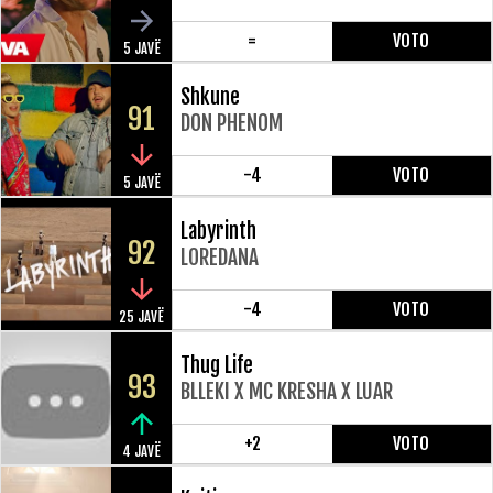
=
VOTO
5 JAVË
Shkune
91
DON PHENOM
-4
VOTO
5 JAVË
Labyrinth
92
LOREDANA
-4
VOTO
25 JAVË
Thug Life
93
BLLEKI X MC KRESHA X LUAR
+2
VOTO
4 JAVË