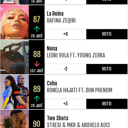
16 JAVË
La Reina
87
DAFINA ZEQIRI
+6
VOTO
26 JAVË
Nona
88
LEDRI VULA FT. YOUNG ZERKA
-2
VOTO
107 JAVË
Cohu
89
RONELA HAJATI FT. DON PHENOM
+5
VOTO
26 JAVË
Two Shots
90
STRESI & MKR & ANXHELO KOCI