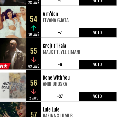
+1
VOTO
28 JAVË
A m'don
54
ELVANA GJATA
+7
VOTO
16 JAVË
Krejt t'i Fala
55
MAJK FT. YLL LIMANI
-6
VOTO
63 JAVË
Done With You
56
ANDI DHOSKA
-37
VOTO
2 JAVË
Lule Lule
57
DAFINA X LUMI B