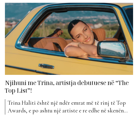
debutuese “Me Ty”. Kënga, e cila qëndroi për disa javë
në listë dhe mori vëmendje për vibe-in plot gjallëri, i
liron tashmë vendin projektit më të ri të artistes.
Trina...
Njihuni me Trina, artistja debutuese në “The
Top List”!
Trina Haliti është një ndër emrat më të rinj të Top
Awards, e po ashtu një artiste e re edhe në skenën
muzikore. Një vajzë ende e re në moshë, por me një
pasion të madh dhe talent për muzikë. Trina bën
debutimin e saj në muzikë me projektin “Me...