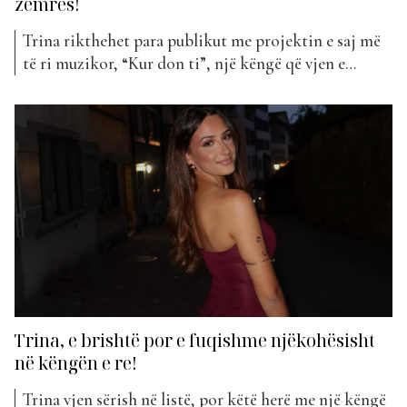
zemrës!
Trina rikthehet para publikut me projektin e saj më
të ri muzikor, “Kur don ti”, një këngë që vjen e
mbushur me ndjenja, sinqeritet dhe emocione të
forta. “Kur don ti” është një këngë që flet për
dashurinë, mallin dhe ndjenjat që nuk zhduken kurrë.
Me një ritëm modern Afro...
Trina, e brishtë por e fuqishme njëkohësisht
në këngën e re!
Trina vjen sërish në listë, por këtë herë me një këngë