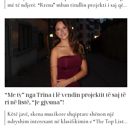
më të ndjerë. “Rrena” mban titullin projekti i saj që
ka hyrë këtë javë në “The Top List”. “Rrena” është një
këngë emocionale dhe e sinqertë që flet për
mashtrimin, besimin e thyer dhe të vërtetat e
pathëna. Me...
“Me ty” nga Trina i lë vendin projektit të saj të
ri në listë, “Je gjysma”!
Këtë javë, skena muzikore shqiptare shënon një
ndryshim interesant në klasifikimin e “The Top List”,
ku Trina largohet nga renditja me këngën e saj