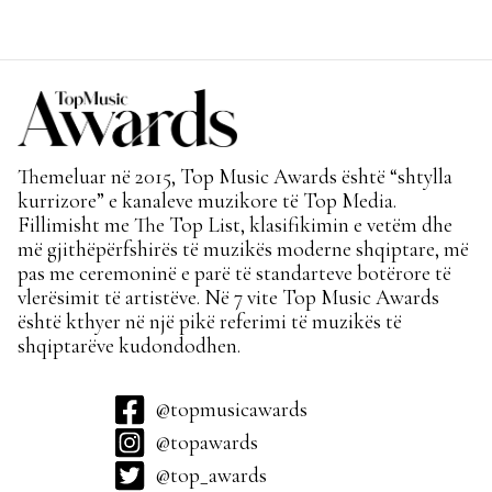
Themeluar në 2015, Top Music Awards është “shtylla
kurrizore” e kanaleve muzikore të Top Media.
Fillimisht me The Top List, klasifikimin e vetëm dhe
më gjithëpërfshirës të muzikës moderne shqiptare, më
pas me ceremoninë e parë të standarteve botërore të
vlerësimit të artistëve. Në 7 vite Top Music Awards
është kthyer në një pikë referimi të muzikës të
shqiptarëve kudondodhen.
@topmusicawards
@topawards
@top_awards