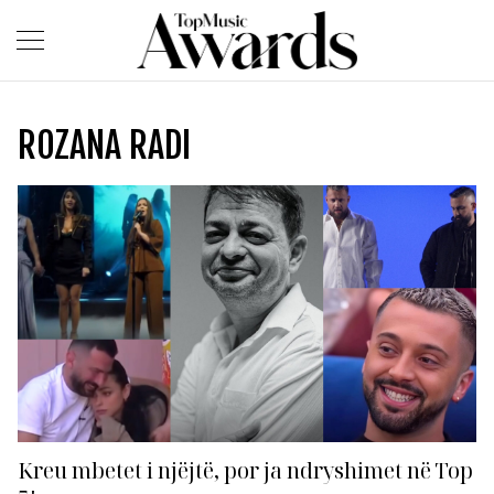
ROZANA RADI
Kreu mbetet i njëjtë, por ja ndryshimet në Top