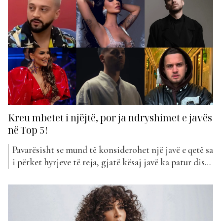
VIP, ku përfshihen regjisorë, këngëtarë dhe
personazhë të tjerë të njohur në botën mediatike.
Rozana Radi, është...
Kreu mbetet i njëjtë, por ja ndryshimet e javës
në Top 5!
Pavarësisht se mund të konsiderohet një javë e qetë sa
i përket hyrjeve të reja, gjatë kësaj javë ka patur disa
ndryshime në pozicionimin e këngëve në klasifikim.
E këtu e kemi fjalën tek pozicionimi në Top 5. Kreu i
javës edhe këtë herë ka mbetur i njëjtë, me Gjestin...