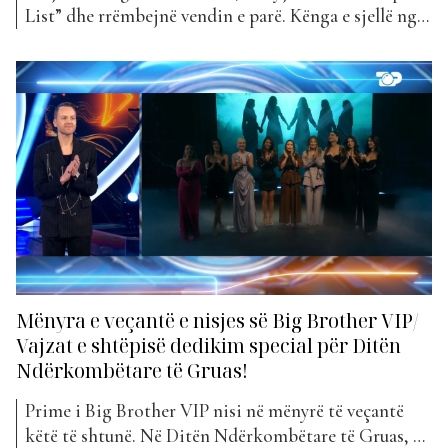
List” dhe rrëmbejnë vendin e parë. Kënga e sjellë nga
Rozana Radi, Egli Tako dhe vajzat e shtëpisë më të
famshme në Shqipëri, është publikuar vetëm pak ditë
më parë dhe impakti i publikut ka qenë i
menjëhershëm. “Vajzat” u...
Mënyra e veçantë e nisjes së Big Brother VIP/
Vajzat e shtëpisë dedikim special për Ditën
Ndërkombëtare të Gruas!
Prime i Big Brother VIP nisi në mënyrë të veçantë
këtë të shtunë. Në Ditën Ndërkombëtare të Gruas, 8