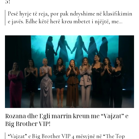
5!
Pesë hyrje të reja, por pak ndryshime në klasifikimin
e javës. Edhe këtë herë kreu mbetet i njëjtë, me
Rozanën dhe Eglin në vend të parë me “Vajzat”. Po
ashtu me asnjë ndryshim nga java e kaluar është dhe
vendi i dytë dhe i tretë. Përkatësisht me Kellyn dhe
Eglin...
Rozana dhe Egli marrin kreun me “Vajzat” e
Big Brother VIP!
“Vajzat” e Big Brother VIP 4 mësyjnë në “The Top