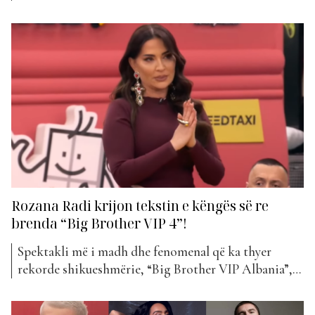
Mars mbrëmja u hap me një këngë prekëse dhe plot
mesazhe për vajzat dhe gratë. Protagoniste ishin të
gjitha vajzat e shtëpisë më të famshme në Shqipëri.
Kjo këngë është një...
Rozana Radi krijon tekstin e këngës së re
brenda “Big Brother VIP 4”!
Spektakli më i madh dhe fenomenal që ka thyer
rekorde shikueshmërie, “Big Brother VIP Albania”,
është në fokusin e të gjithëve këtë edicion të katërt
të tij.Të gjithë pjesëmarrësit janë pjesë e kategorisë