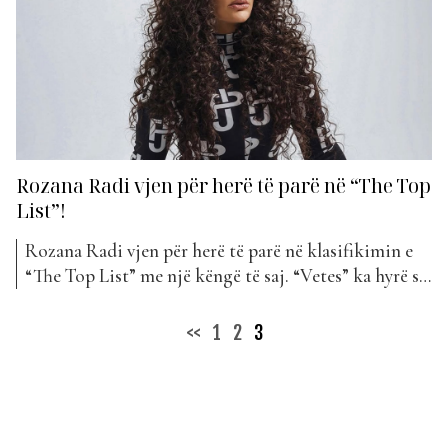
Rozana Radi vjen për herë të parë në “The Top
List”!
Rozana Radi vjen për herë të parë në klasifikimin e
“The Top List” me një këngë të saj. “Vetes” ka hyrë së
fundmi në listë dhe e sjell Rozanën në mesin e
artistëve të Top Awards. Rozana është një nga
Posts
<<
1
2
3
banoret që ka hyrë në reality show “Big Brother
pagination
VIP...