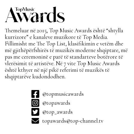
Themeluar në 2015, Top Music Awards është “shtylla
kurrizore” e kanaleve muzikore të Top Media.
Fillimisht me The Top List, klasifikimin e vetëm dhe
më gjithëpërfshirës të muzikës moderne shqiptare, më
pas me ceremoninë e parë të standarteve botërore të
vlerësimit të artistëve. Në 7 vite Top Music Awards
është kthyer në një pikë referimi të muzikës të
shqiptarëve kudondodhen.
@topmusicawards
@topawards
@top_awards
topawards@top-channel.tv