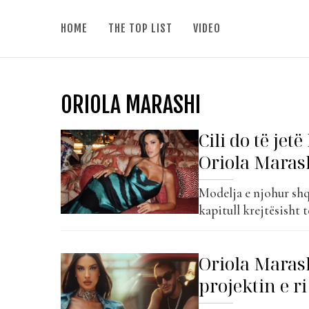
HOME
THE TOP LIST
VIDEO
ORIOLA MARASHI
Cili do të jet
Oriola Maras
Modelja e njohur shq
kapitull krejtësisht 
me këngën “Papi Cal
kanë përqafuar këtë 
Oriola Marash
Calma” ka grumbullua
projektin e r