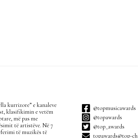
la kurrizore” e kanaleve
@topmusicawards
t, klasifikimin e vetëm
@topawards
ptare, më pas me
simit të artistëve. Në 7
@top_awards
ferimi të muzikës të
topawards@top-cha