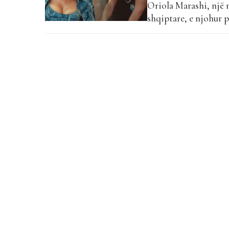
Oriola Marashi, një 
shqiptare, e njohur p
një kapitull të ri në 
kënga e saj e parë, e