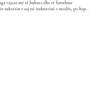
nga vajzat më të bukura dhe të famshme
ër suksesin e saj në industrinë e modës, po hap
karrierën e saj artistike. Modelja ka publikuar
 titulluar “Papi Calma” së bashku me Adion, që...