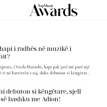
ë hapi i radhës në muzikë i
hit?
iptare, Oriola Marashi, hapi pak javë më parë një
të ri në karrierën e saj, duke debutuar si këngëtare
ma”, në bashkëpunim me Adion. Fansat duket se
ndryshim: në orët e para pas publikimit, “Papi
i debuton si këngëtare, sjell
r mijëra...
i së bashku me Adion!