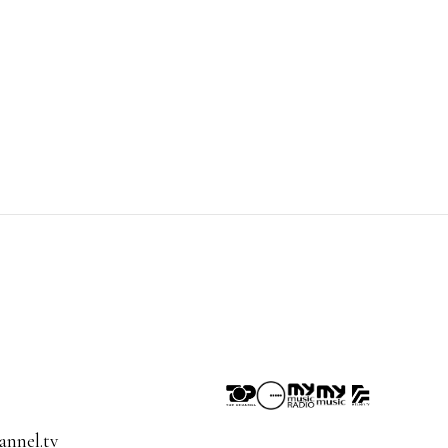
nnel.tv