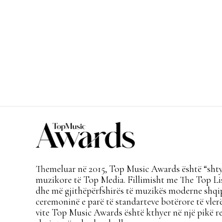
Themeluar në 2015, Top Music Awards është “shtyl
muzikore të Top Media. Fillimisht me The Top Lis
dhe më gjithëpërfshirës të muzikës moderne shqi
ceremoninë e parë të standarteve botërore të vlerë
vite Top Music Awards është kthyer në një pikë re