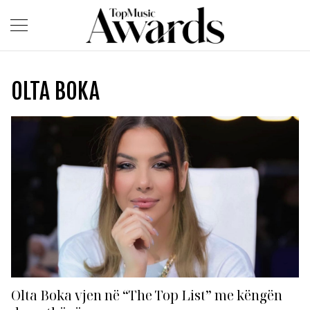
OLTA BOKA
Olta Boka vjen në “The Top List” me këngën