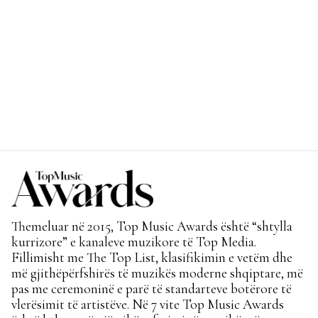
Themeluar në 2015, Top Music Awards është “shtylla
kurrizore” e kanaleve muzikore të Top Media.
Fillimisht me The Top List, klasifikimin e vetëm dhe
më gjithëpërfshirës të muzikës moderne shqiptare, më
pas me ceremoninë e parë të standarteve botërore të
vlerësimit të artistëve. Në 7 vite Top Music Awards