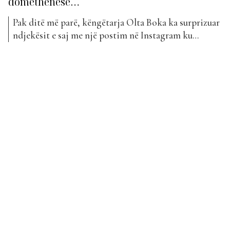
domethënëse…
Pak ditë më parë, këngëtarja Olta Boka ka surprizuar
ndjekësit e saj me një postim në Instagram ku
lajmëroi se është bërë nënë për herë të dytë. Lajmi se
ajo është bërë nënë e një djali ka kapur “në befasi”
fansat dhe ndjekësit e saj pasi ajo zgjodhi ta mbaj...