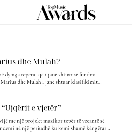
arius dhe Mulah?
ë dy nga reperat që i janë shtuar së fundmi
 Marius dhe Mulah i janë shtuar klasifikimit
s” falë projektit “Albania vs Everybody” në
 dhe Mr Elvis. Po kush është Marius? Karrierën
nisur...
“Ujqërit e vjetër”
vijë me një projekt muzikor tepër të vecantë së
endemi në një periudhë ku kemi shumë këngëtarë