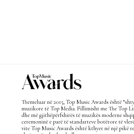
Themeluar në 2015, Top Music Awards është “shtyl
muzikore të Top Media. Fillimisht me The Top Lis
dhe më gjithëpërfshirës të muzikës moderne shqi
ceremoninë e parë të standarteve botërore të vlerë
vite Top Music Awards është kthyer në një pikë re