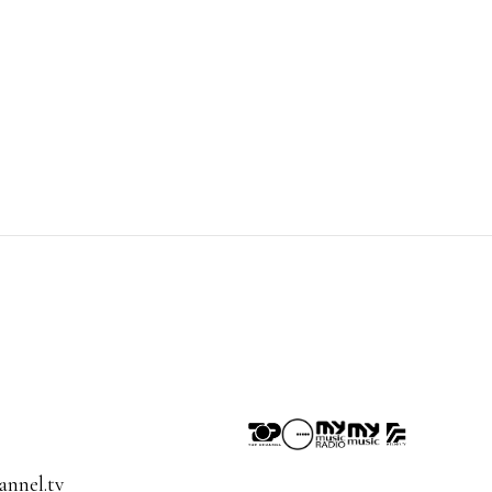
nnel.tv