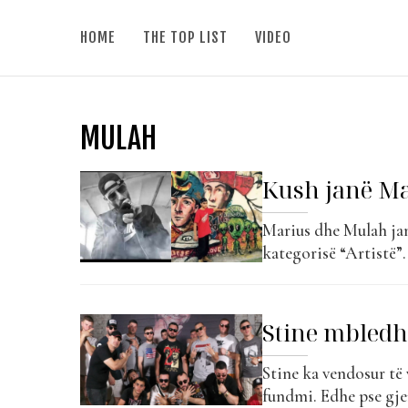
HOME
THE TOP LIST
VIDEO
MULAH
Kush janë M
Marius dhe Mulah jan
kategorisë “Artistë”.
zyrtar të “Top Award
bashkëpunim me Stine
e tij si muzikant e ka 
Stine mbledh 
Stine ka vendosur të 
fundmi. Edhe pse gj