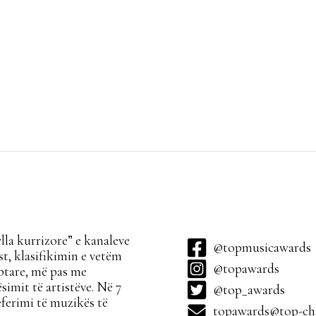
la kurrizore” e kanaleve
@topmusicawards
t, klasifikimin e vetëm
@topawards
ptare, më pas me
simit të artistëve. Në 7
@top_awards
ferimi të muzikës të
topawards@top-cha