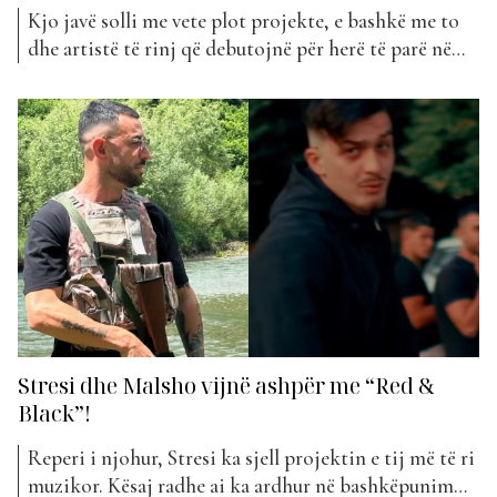
Kjo javë solli me vete plot projekte, e bashkë me to
dhe artistë të rinj që debutojnë për herë të parë në
Top Awards. Ja se për cilët bëhet fjalë… Hygi, emrin e
saj të vërtetë e ka Hygerta. Ajo ka lindur në Lezhë në
vitin 1998. Hygi është në...
Stresi dhe Malsho vijnë ashpër me “Red &
Black”!
Reperi i njohur, Stresi ka sjell projektin e tij më të ri
muzikor. Kësaj radhe ai ka ardhur në bashkëpunim