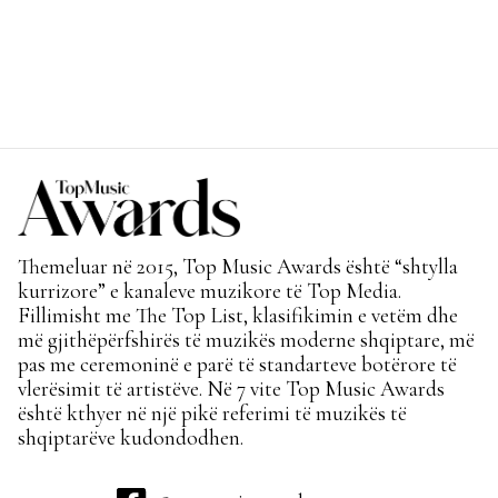
Themeluar në 2015, Top Music Awards është “shtylla
kurrizore” e kanaleve muzikore të Top Media.
Fillimisht me The Top List, klasifikimin e vetëm dhe
më gjithëpërfshirës të muzikës moderne shqiptare, më
pas me ceremoninë e parë të standarteve botërore të
vlerësimit të artistëve. Në 7 vite Top Music Awards
është kthyer në një pikë referimi të muzikës të
shqiptarëve kudondodhen.