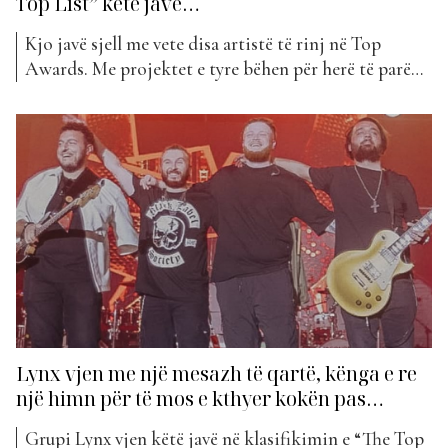
Top List” këtë javë…
Kjo javë sjell me vete disa artistë të rinj në Top
Awards. Me projektet e tyre bëhen për herë të parë
pjesë e “The Top List”. Ja kush janë ata… Elena Fezga
ka lindur dhe është rritur në Verona. Ajo ka nisur të
studiojë muzikë që në moshën 6-vjeçare, rastësisht,...
Lynx vjen me një mesazh të qartë, kënga e re
një himn për të mos e kthyer kokën pas…
Grupi Lynx vjen këtë javë në klasifikimin e “The Top