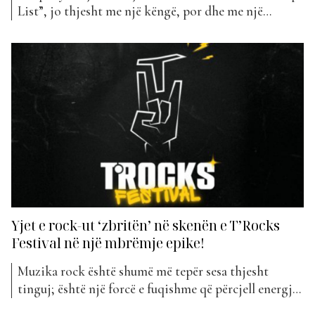
List”, jo thjesht me një këngë, por dhe me një
mesazh. “Nuk kthehem pas” është titulli i projektit
që i sjell ata në Top Awards për herë të parë. Me “Nuk
kthehem pas”, grupi Lynx sjell një reflektim të
fuqishëm...
Yjet e rock-ut ‘zbritën’ në skenën e T’Rocks
Festival në një mbrëmje epike!
Muzika rock është shumë më tepër sesa thjesht
tinguj; është një forcë e fuqishme që përcjell energji,
pasion dhe qëndrim të palëkundur. Për dekada, rock-