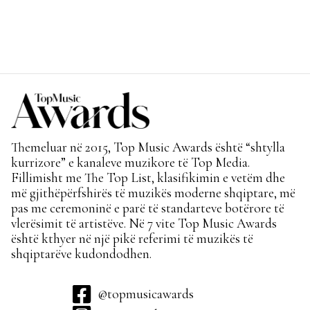
Themeluar në 2015, Top Music Awards është “shtylla
kurrizore” e kanaleve muzikore të Top Media.
Fillimisht me The Top List, klasifikimin e vetëm dhe
më gjithëpërfshirës të muzikës moderne shqiptare, më
pas me ceremoninë e parë të standarteve botërore të
vlerësimit të artistëve. Në 7 vite Top Music Awards
është kthyer në një pikë referimi të muzikës të
shqiptarëve kudondodhen.
@topmusicawards